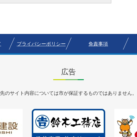
て
プライバシーポリシー
免責事項
広告
先のサイト内容については市が保証するものではありません。
3
4
枚
枚
目
目
の
の