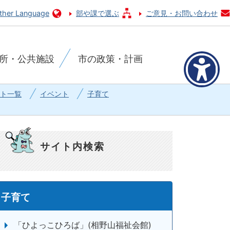
ther Language
部や課で選ぶ
ご意見・お問い合わせ
所・公共施設
市の政策・計画
ト一覧
イベント
子育て
サイト内検索
子育て
「ひよっこひろば」(相野山福祉会館)