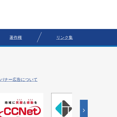
著作権
リンク集
バナー広告について
5
枚
目
の