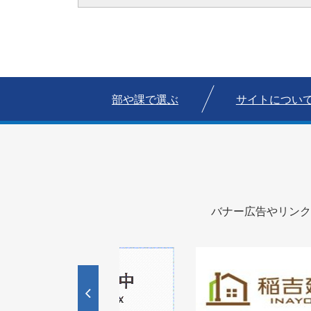
部や課で選ぶ
サイトについ
バナー広告やリンク
1
2
枚
枚
目
目
の
の