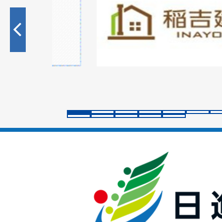
枚
目
の
ス
ラ
イ
ド