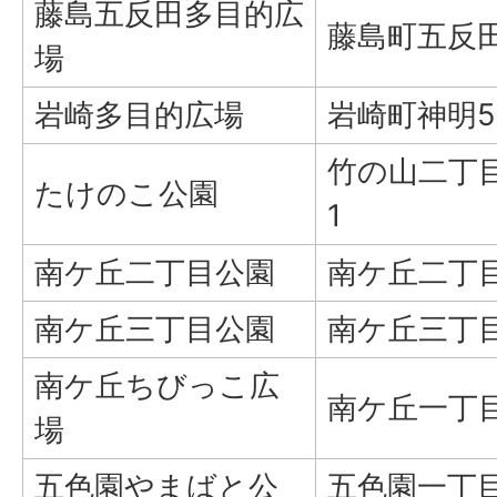
藤島五反田多目的広
藤島町五反田
場
岩崎多目的広場
岩崎町神明5
竹の山二丁目
たけのこ公園
1
南ケ丘二丁目公園
南ケ丘二丁目
南ケ丘三丁目公園
南ケ丘三丁
南ケ丘ちびっこ広
南ケ丘一丁
場
五色園やまばと公
五色園一丁目