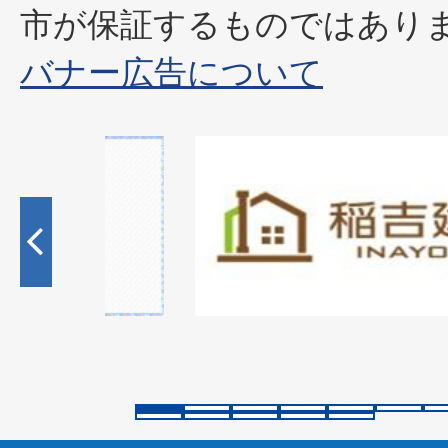
市が保証するものではあり
バナー広告について
2
枚
目
の
ス
ラ
イ