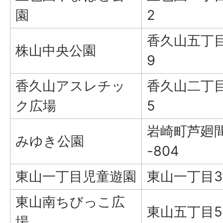
園
2
香久山五丁目
株山中央公園
9
香久山アスレチッ
香久山二丁目
ク広場
5
岩崎町芦廻間
みゆき公園
-804
東山一丁目児童遊園
東山一丁目3
東山南ちびっこ広
東山五丁目5
場