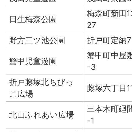
梅森町新田13
日生梅森公園
27
野方三ツ池公園
折戸町定納7
蟹甲町中屋敷
蟹甲児童遊園
-3
折戸藤塚北ちびっ
藤塚六丁目1
こ広場
三本木町廻間
北山ふれあい広場
-1