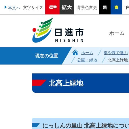
文字サイズ
背景色変更
本文へ
ホーム
ホーム
部や課で選ぶ
現在の位置
公園・緑地
北高上緑地
北高上緑地
にっしんの里山 北高上緑地につ