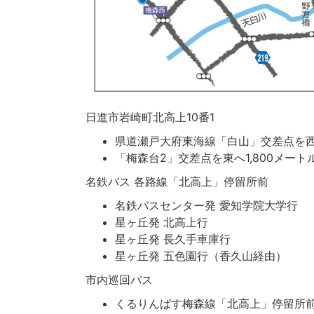
日進市岩崎町北高上10番1
県道瀬戸大府東海線「白山」交差点を西
「梅森台2」交差点を東へ1,800メー
名鉄バス 各路線「北高上」停留所前
名鉄バスセンター発 愛知学院大学行
星ヶ丘発 北高上行
星ヶ丘発 長久手車庫行
星ヶ丘発 五色園行（香久山経由）
市内巡回バス
くるりんばす梅森線「北高上」停留所