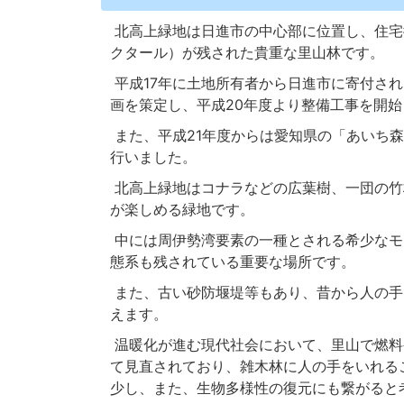
北高上緑地は日進市の中心部に位置し、住宅
クタール）が残された貴重な里山林です。
平成17年に土地所有者から日進市に寄付さ
画を策定し、平成20年度より整備工事を開
また、平成21年度からは愛知県の「あいち
行いました。
北高上緑地はコナラなどの広葉樹、一団の竹
が楽しめる緑地です。
中には周伊勢湾要素の一種とされる希少なモ
態系も残されている重要な場所です。
また、古い砂防堰堤等もあり、昔から人の手
えます。
温暖化が進む現代社会において、里山で燃料
て見直されており、雑木林に人の手をいれる
少し、また、生物多様性の復元にも繋がると