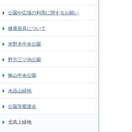
公園や広場の利用に関するお願い
健康遊具について
米野木中央公園
野方三ツ池公園
株山中央公園
水晶山緑地
公園等愛護会
北高上緑地