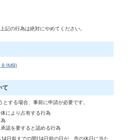
上記の行為は絶対にやめてください。
.1MB)
いて
うとする場合、事前に申請が必要です。
団体により占有する行為
行為
上承認を要すると認める行為
14日前までの間(14日前の日が、市の休日に当た