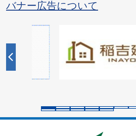
バナー広告について
1
枚
目
の
ス
ラ
イ
ド