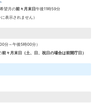
て
始希望月の
前々月末日
午後11時59分
ーに表示されません）
0分～午後5時00分）
の
前々月末日（土、日、祝日の場合は前開庁日）