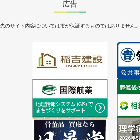
広告
先のサイト内容については市が保証するものではありません。
1
1
枚
枚
目
目
の
の
ス
ス
ラ
1
ラ
1
イ
枚
イ
枚
ド
目
ド
目
の
の
ス
ス
ラ
1
ラ
1
イ
枚
イ
枚
ド
目
ド
目