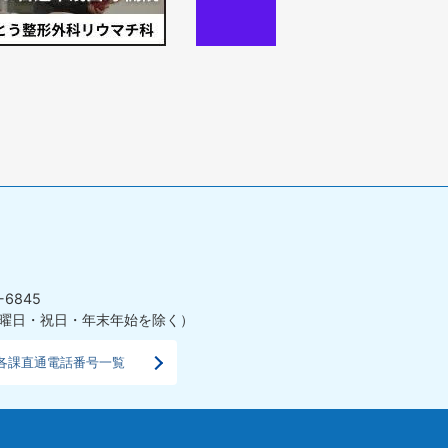
の
ス
ラ
イ
ド
-6845
曜日・祝日・年末年始を除く）
各課直通電話番号一覧