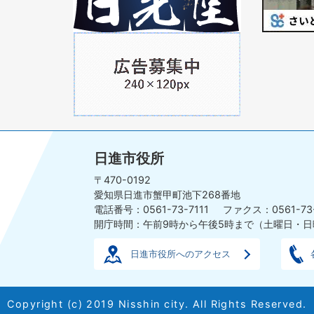
の
の
ス
ス
ラ
1
ラ
イ
枚
イ
ド
目
ド
の
ス
ラ
イ
日進市役所
ド
〒470-0192
愛知県日進市蟹甲町池下268番地
電話番号：0561-73-7111
ファクス：0561-73
開庁時間：午前9時から午後5時まで
（土曜日・日
日進市役所へのアクセス
Copyright (c) 2019 Nisshin city. All Rights Reserved.