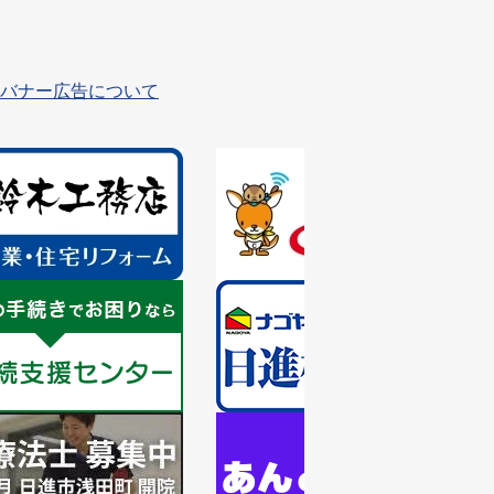
バナー広告について
1
枚
目
の
ス
ラ
1
イ
枚
ド
目
の
ス
ラ
1
イ
枚
ド
目