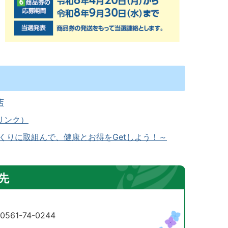
店
リンク）
くりに取組んで、健康とお得をGetしよう！～
先
61-74-0244