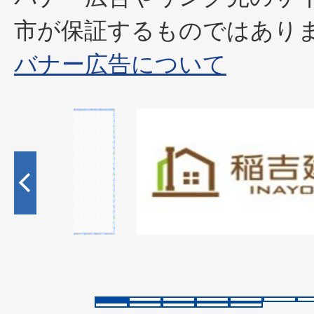
市が保証するものではあり
バナー広告について
2
枚
目
の
ス
ラ