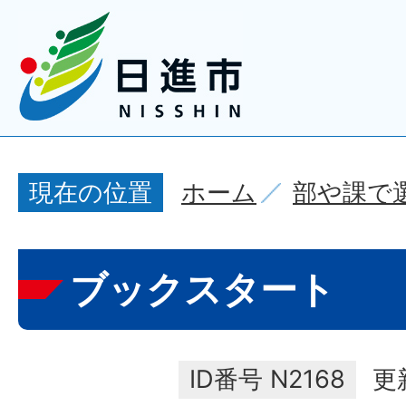
ホーム
部や課で
現在の位置
ブックスタート
ID番号
N2168
更