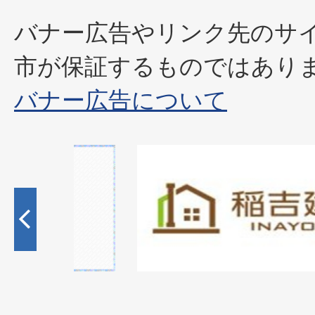
バナー広告やリンク先のサ
市が保証するものではあり
バナー広告について
2
枚
目
の
ス