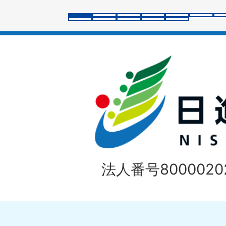
ラ
イ
ド
法人番号80000202