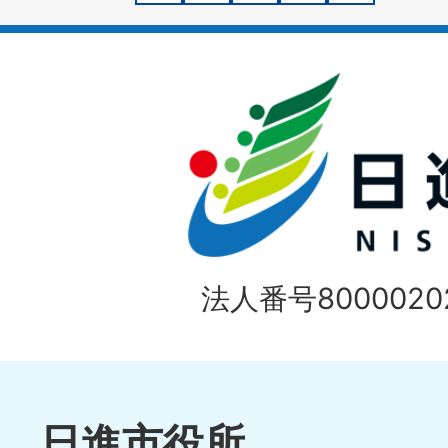
イ
ド
法人番号80000202
日進市役所