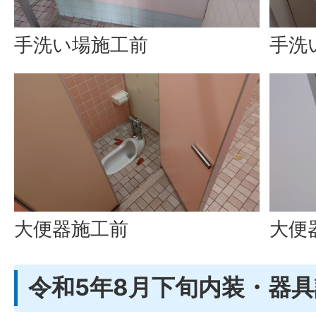
手洗い場施工前
手洗
大便器施工前
大便
令和5年8月下旬内装・器