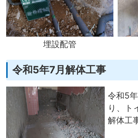
埋設配管
令和5年7月解体工事
令和5年
り、ト
解体工