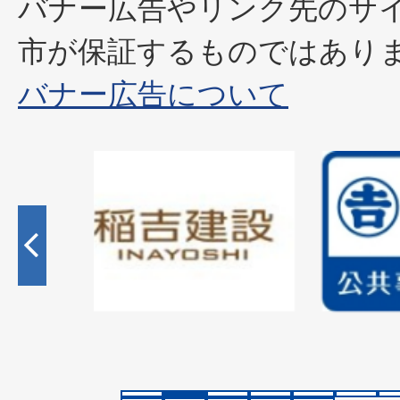
バナー広告やリンク先のサ
市が保証するものではあり
バナー広告について
2
枚
目
の
ス
ラ