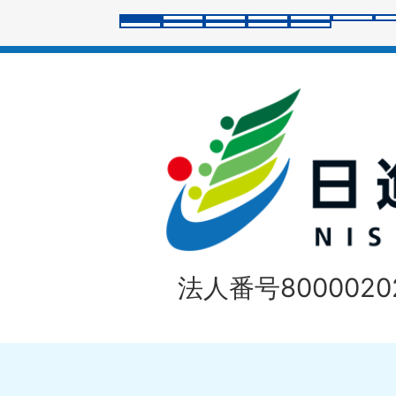
ラ
イ
ド
法人番号80000202