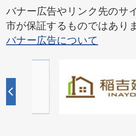
バナー広告やリンク先のサ
市が保証するものではあり
バナー広告について
2
枚
目
の
ス