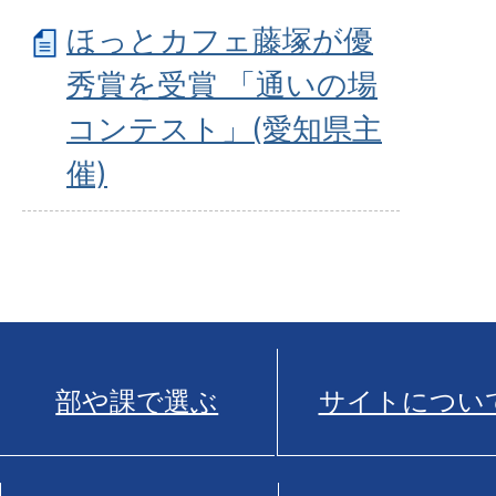
ほっとカフェ藤塚が優
秀賞を受賞 「通いの場
コンテスト」(愛知県主
催)
部や課で選ぶ
サイトについ