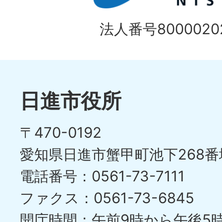
目
イ
の
法人番号80000202
ド
1
ス
枚
ラ
目
イ
日進市役所
の
ド
〒470-0192
ス
愛知県日進市蟹甲町池下268番
ラ
電話番号：0561-73-7111
イ
ファクス：0561-73-6845
ド
開庁時間：午前9時から午後5