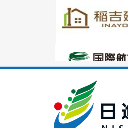
枚
目
の
1
ス
枚
ラ
目
イ
の
ド
1
ス
枚
ラ