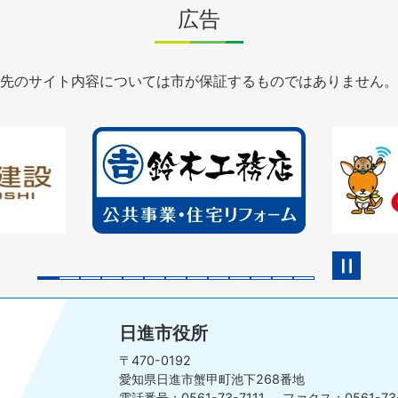
広告
先のサイト内容については市が保証するものではありません。
2
3
枚
枚
目
目
の
の
ス
ス
ラ
ラ
イ
イ
ド
ド
日進市役所
〒470-0192
愛知県日進市蟹甲町池下268番地
電話番号：0561-73-7111
ファクス：0561-73