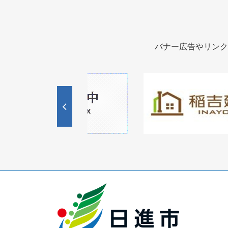
バナー広告やリンク
1
1
3
枚
枚
目
目
の
の
ス
ス
ラ
ラ
イ
イ
ド
ド