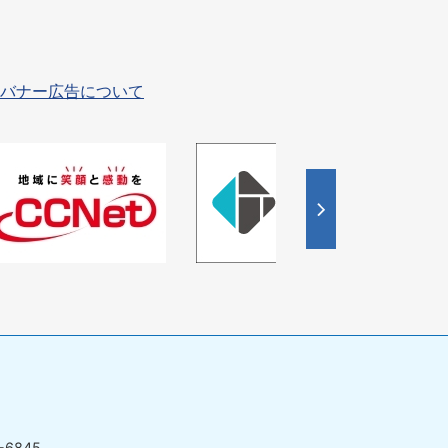
バナー広告について
4
枚
目
の
ス
ラ
イ
ド
-6845