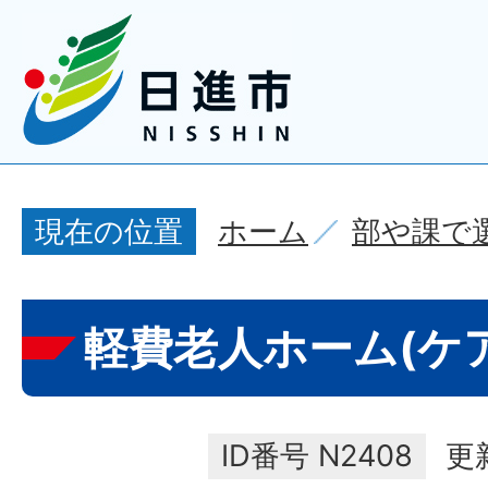
ホーム
部や課で
現在の位置
軽費老人ホーム(ケ
ID番号
N2408
更