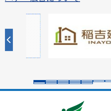
1
枚
目
の
ス
ラ
イ
ド