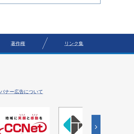
著作権
リンク集
バナー広告について
4
5
枚
枚
目
目
の
の