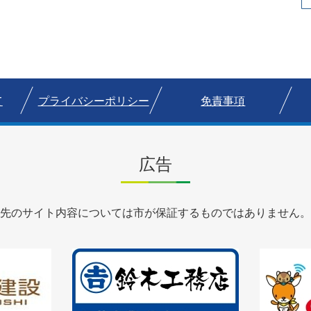
て
プライバシーポリシー
免責事項
広告
先のサイト内容については市が保証するものではありません。
2
3
枚
枚
目
目
の
の