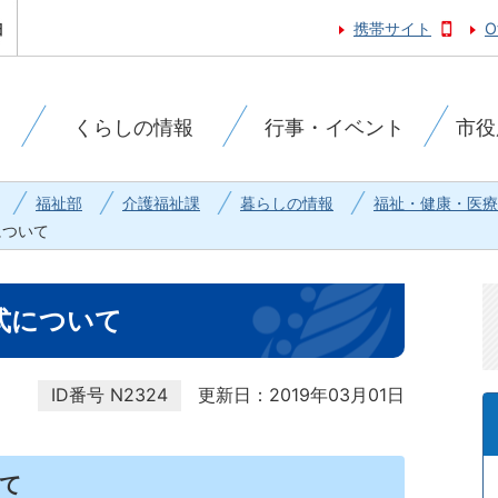
携帯サイト
O
くらしの情報
行事・イベント
市役
福祉部
介護福祉課
暮らしの情報
福祉・健康・医療
について
式について
ID番号
N2324
更新日：2019年03月01日
て