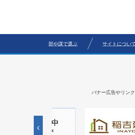
部や課で選ぶ
サイトについ
バナー広告やリンク
1
枚
目
の