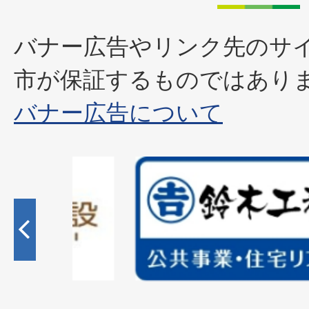
バナー広告やリンク先のサ
市が保証するものではあり
バナー広告について
2
枚
目
の
ス