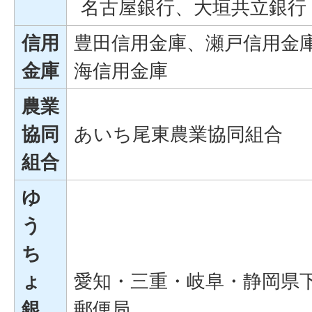
名古屋銀行、大垣共立銀行
信用
豊田信用金庫、瀬戸信用金
金庫
海信用金庫
農業
協同
あいち尾東農業協同組合
組合
ゆ
う
ち
ょ
愛知・三重・岐阜・静岡県
銀
郵便局