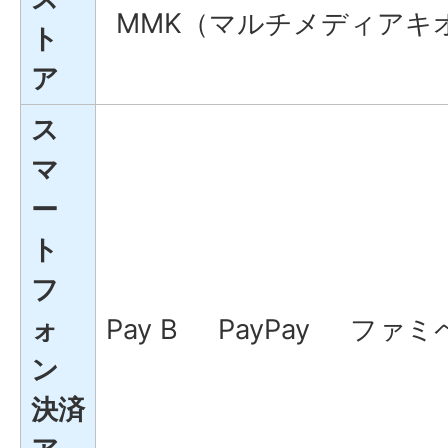
MMK（マルチメディアキ
ト
ア
ス
マ
ー
ト
フ
ォ
Pay B PayPay ファミ
ン
決済