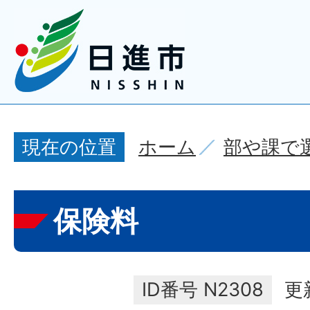
ホーム
部や課で
現在の位置
保険料
ID番号
N2308
更