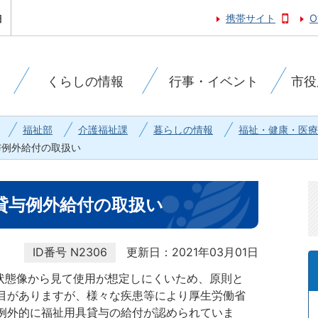
携帯サイト
O
くらしの情報
行事・イベント
市役
福祉部
介護福祉課
暮らしの情報
福祉・健康・医療
与例外給付の取扱い
貸与例外給付の取扱い
ID番号
N2306
更新日：2021年03月01日
の状態像から見て使用が想定しにくいため、原則と
目がありますが、様々な疾患等により厚生労働省
例外的に福祉用具貸与の給付が認められていま