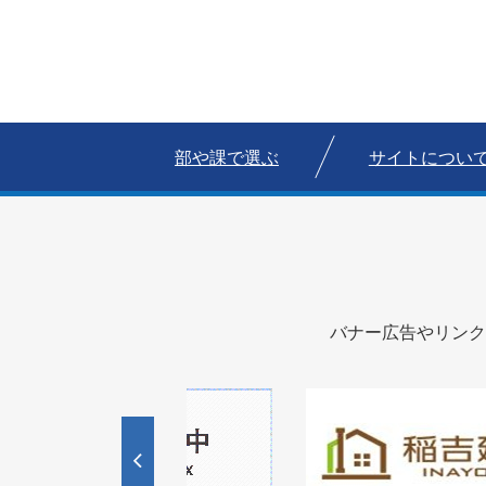
部や課で選ぶ
サイトについ
バナー広告やリンク
1
2
枚
枚
目
目
の
の