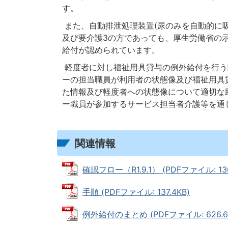
す。
また、自動排泄処理装置(尿のみを自動的に吸
及び要介護3の方であっても、厚生労働省の
給付が認められています。
軽度者に対し福祉用具貸与の例外給付を行う
ーの担当職員が利用者の状態像及び福祉用具
た情報及び軽度者への状態像について適切な
ー職員が参加するサービス担当者介護等を通
関連情報
確認フロー（R1.9.1） (PDFファイル: 130
手順 (PDFファイル: 137.4KB)
例外給付のまとめ (PDFファイル: 626.6