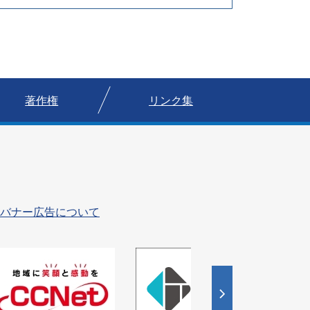
著作権
リンク集
バナー広告について
4
5
枚
枚
目
目
の
の