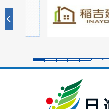
枚
目
の
ス
ラ
イ
ド