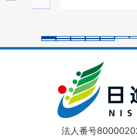
の
ス
ラ
イ
ド
法人番号80000202