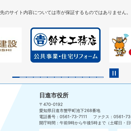
先のサイト内容については市が保証するものではありません。
2
3
枚
枚
目
目
の
の
ス
ス
ラ
ラ
イ
イ
ド
ド
日進市役所
〒470-0192
愛知県日進市蟹甲町池下268番地
電話番号：0561-73-7111
ファクス：0561-73
開庁時間：午前9時から午後5時まで
（土曜日・日