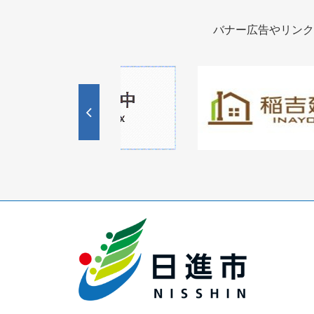
バナー広告やリンク
1
1
3
枚
枚
目
目
の
の
ス
ス
ラ
ラ
イ
イ
ド
ド