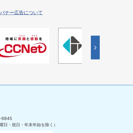
バナー広告について
4
枚
目
の
ス
ラ
イ
ド
-6845
曜日・祝日・年末年始を除く）