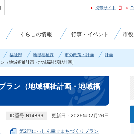
携帯サイト
O
くらしの情報
行事・イベント
市役
福祉部
地域福祉課
市の政策・計画
計画
ラン（地域福祉計画・地域福祉活動計画）
プラン（地域福祉計画・地域福
ID番号
N14866
更新日：2026年02月26日
定
第2期にっしん幸せまちづくりプラン