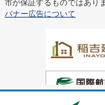
市が保証するものではあり
バナー広告について
1
枚
目
の
1
ス
枚
ラ
目
イ