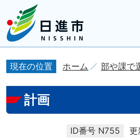
ホーム
部や課で
現在の位置
計画
ID番号
N755
更