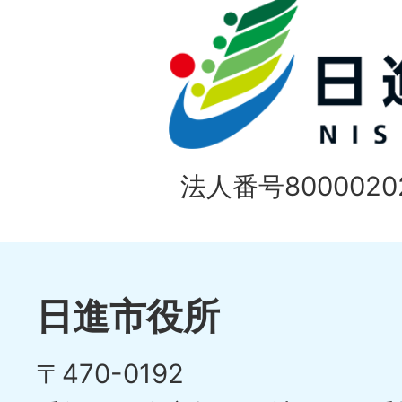
の
ド
1
ス
枚
ラ
目
イ
の
法人番号80000202
ド
1
ス
枚
ラ
目
イ
日進市役所
の
ド
〒470-0192
ス