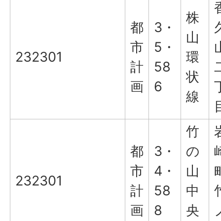
株
都
3・
山
市
5・
232301
環
計
58
状
画
6
線
竹
都
3・
の
市
4・
山
232301
計
58
中
画
8
央