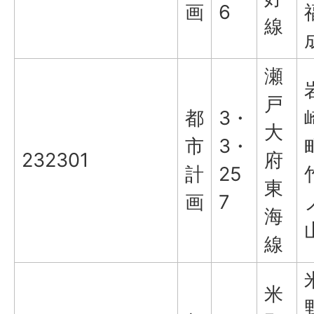
画
6
線
瀬
戸
都
3・
大
市
3・
232301
府
計
25
東
画
7
海
線
米