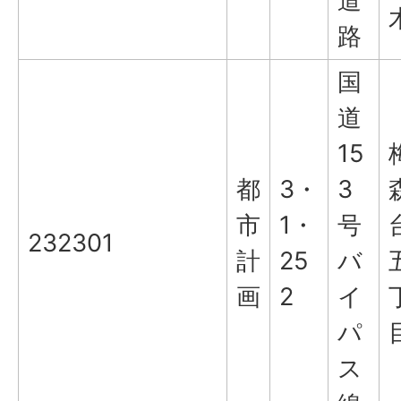
道
路
国
道
15
都
3・
3
市
1・
号
232301
計
25
バ
画
2
イ
パ
ス