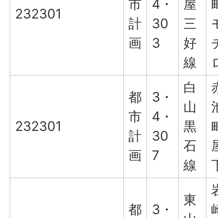
市
4・
屋
232301
計
30
三
画
3
好
線
白
都
3・
山
市
4・
232301
黒
計
30
石
画
7
線
東
都
3・