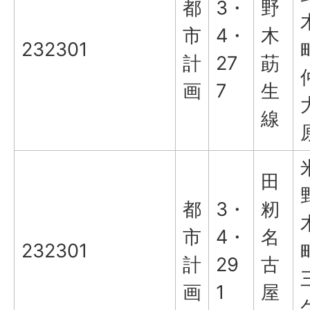
都
3・
野
市
4・
木
232301
計
27
莇
画
7
生
線
田
都
3・
籾
市
4・
名
232301
計
29
古
画
1
屋