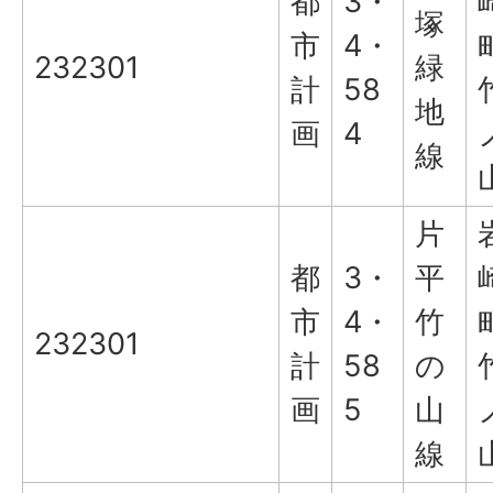
都
3・
塚
市
4・
232301
緑
計
58
地
画
4
線
片
都
3・
平
市
4・
竹
232301
計
58
の
画
5
山
線