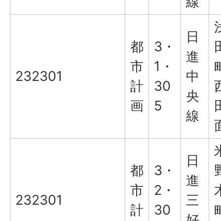
線
日
都
3・
進
市
1・
232301
中
計
30
央
画
5
線
日
都
3・
進
市
2・
232301
三
計
30
好