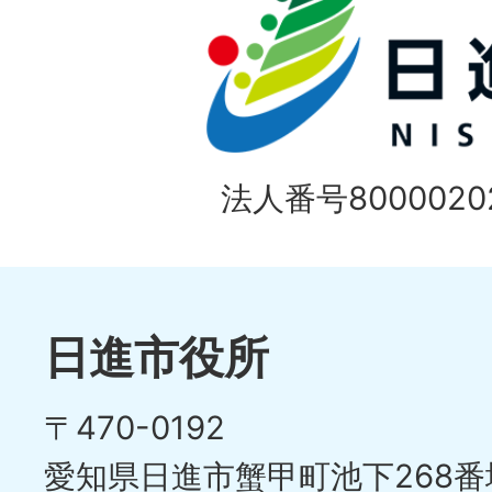
ド
1
ス
枚
ラ
目
イ
の
法人番号80000202
ド
1
ス
枚
ラ
目
イ
日進市役所
の
ド
〒470-0192
ス
愛知県日進市蟹甲町池下268番