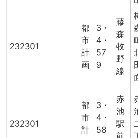
藤
都
3・
森
市
4・
232301
牧
計
57
野
画
9
線
赤
都
3・
池
市
4・
232301
駅
計
58
前