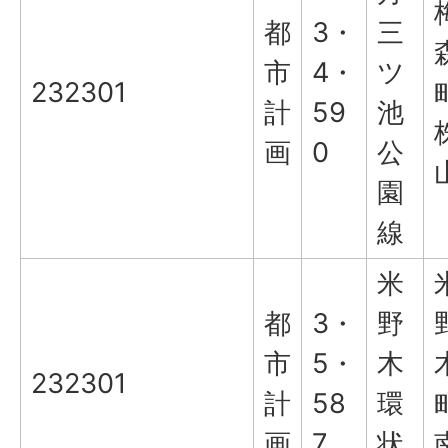
都
3・
三
市
4・
ツ
232301
計
59
池
画
0
公
園
線
米
都
3・
野
市
5・
木
232301
計
58
環
画
7
状