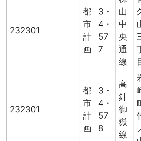
都
3・
山
市
4・
中
232301
計
57
央
画
7
通
線
高
都
3・
針
市
4・
232301
御
計
57
嶽
画
8
線