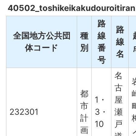
40502_toshikeikakudouroitiran
路
路
全国地方公共団
種
線
線
体コード
別
番
名
号
名
古
都
1・
屋
市
232301
3・
瀬
計
10
戸
画