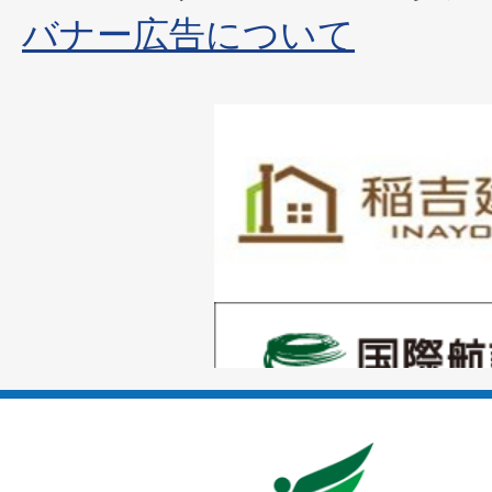
バナー広告について
1
枚
目
の
1
ス
枚
ラ
目
イ
の