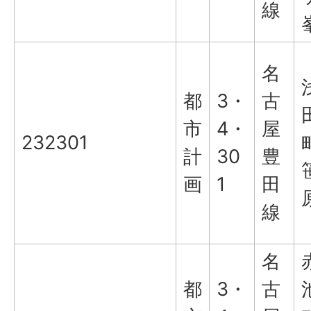
線
名
都
3・
古
市
4・
屋
232301
計
30
豊
画
1
田
線
名
都
3・
古