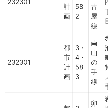
232301
計
58
古
画
2
屋
線
南
都
3・
山
市
4・
232301
の
計
58
手
画
3
線
卯