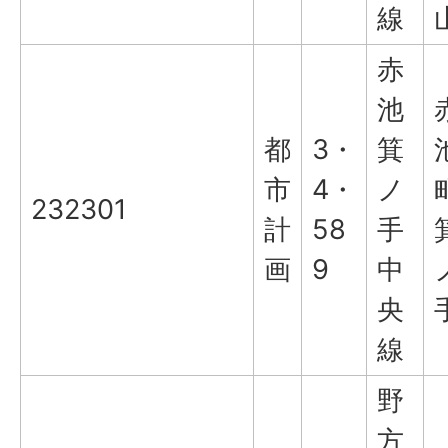
線
赤
池
都
3・
箕
市
4・
ノ
232301
計
58
手
画
9
中
央
線
野
方