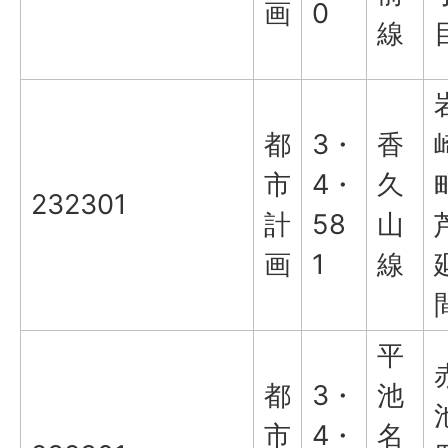
画
0
線
都
3・
香
市
4・
久
232301
計
58
山
画
1
線
平
都
3・
池
市
4・
名