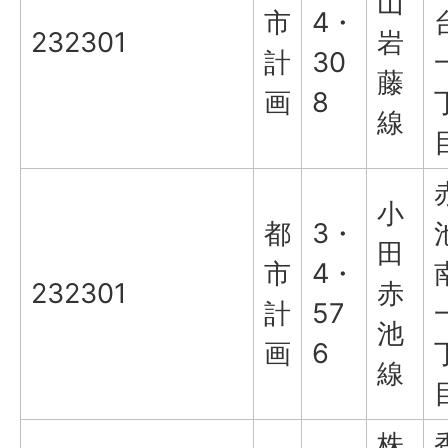
山
市
4・
232301
岩
計
30
藤
画
8
線
小
都
3・
田
市
4・
232301
赤
計
57
池
画
6
線
株