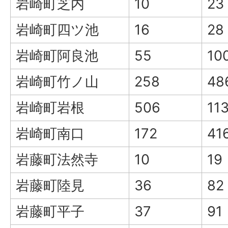
岩崎町芝内
10
23
岩崎町四ツ池
16
28
岩崎町阿良池
55
10
岩崎町竹ノ山
258
48
岩崎町岩根
506
11
岩崎町南口
172
41
岩藤町法然寺
10
19
岩藤町陸見
36
82
岩藤町平子
37
91