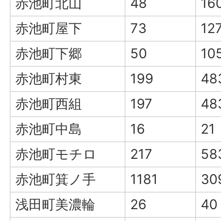
赤池町北山
48
16
赤池町屋下
73
12
赤池町下郷
50
10
赤池町村東
199
48
赤池町西組
197
48
赤池町中島
16
21
赤池町モチロ
217
58
赤池町箕ノ手
1181
30
浅田町美濃輪
26
40