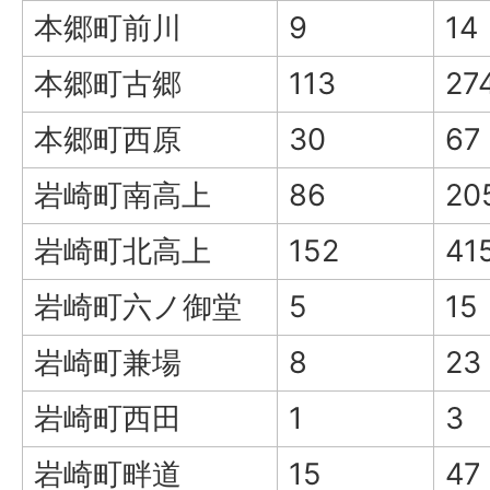
本郷町前川
9
14
本郷町古郷
113
27
本郷町西原
30
67
岩崎町南高上
86
20
岩崎町北高上
152
41
岩崎町六ノ御堂
5
15
岩崎町兼場
8
23
岩崎町西田
1
3
岩崎町畔道
15
47