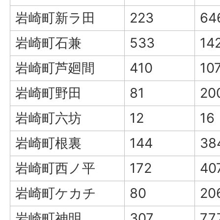
岩崎町新ラ田
223
64
岩崎町石兼
533
14
岩崎町芦廻間
410
10
岩崎町野田
81
20
岩崎町六坊
12
16
岩崎町根裏
144
38
岩崎町西ノ平
172
40
岩崎町ケカチ
80
20
岩崎町神明
307
77