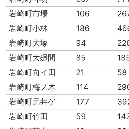
岩崎町市場
106
26
岩崎町小林
186
46
岩崎町大塚
94
22
岩崎町大廻間
85
18
岩崎町向イ田
21
58
岩崎町梅ノ木
114
29
岩崎町元井ゲ
177
39
岩崎町竹田
59
14