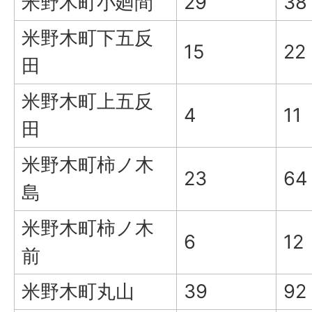
米野木町小廻間
29
38
米野木町下五反
15
22
田
米野木町上五反
4
11
田
米野木町柿ノ木
23
64
島
米野木町柿ノ木
6
12
前
米野木町丸山
39
92