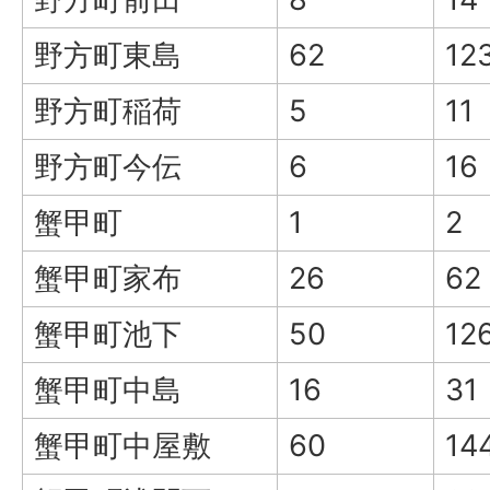
野方町東島
62
12
野方町稲荷
5
11
野方町今伝
6
16
蟹甲町
1
2
蟹甲町家布
26
62
蟹甲町池下
50
12
蟹甲町中島
16
31
蟹甲町中屋敷
60
14