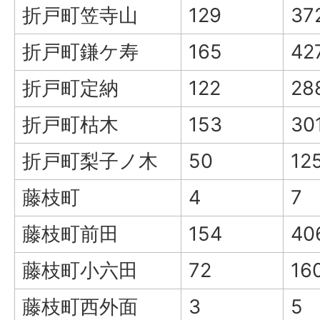
折戸町笠寺山
129
37
折戸町鎌ケ寿
165
42
折戸町定納
122
28
折戸町枯木
153
30
折戸町梨子ノ木
50
12
藤枝町
4
7
藤枝町前田
154
40
藤枝町小六田
72
16
藤枝町西外面
3
5