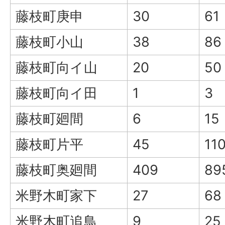
藤枝町庚申
30
61
藤枝町小山
38
86
藤枝町向イ山
20
50
藤枝町向イ田
1
3
藤枝町廻間
6
15
藤枝町片平
45
11
藤枝町奥廻間
409
89
米野木町家下
27
68
米野木町追鳥
9
25