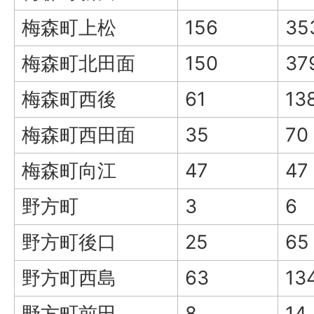
梅森町上松
156
35
梅森町北田面
150
37
梅森町西後
61
13
梅森町西田面
35
70
梅森町向江
47
47
野方町
3
6
野方町後口
25
65
野方町西島
63
13
野方町前田
8
14