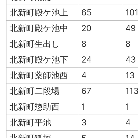
北新町殿ケ池上
65
10
北新町殿ケ池中
20
49
北新町生出し
8
8
北新町殿ケ池下
24
43
北新町薬師池西
4
13
北新町二段場
67
11
北新町惣助西
1
1
北新町平池
3
4