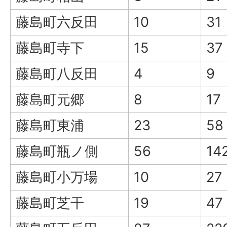
藤島町六反田
10
31
藤島町寺下
15
37
藤島町八反田
4
9
藤島町元郷
8
17
藤島町東浦
23
58
藤島町瓶ノ側
56
14
藤島町小万場
10
27
藤島町芝干
19
47