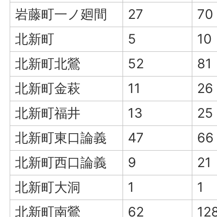
岩藤町一ノ廻間
27
70
北新町
5
10
北新町北鶯
52
81
北新町金萩
11
26
北新町福井
13
25
北新町東口論義
47
66
北新町西口論義
9
21
北新町大洞
1
1
北新町南鶯
62
12