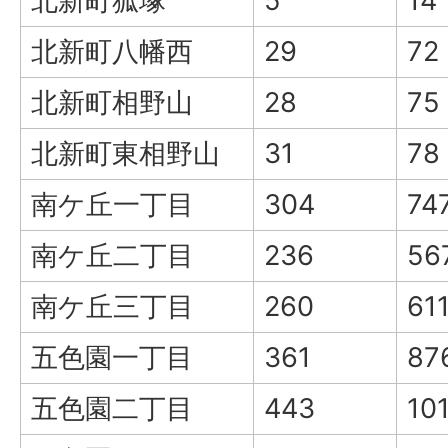
北新町狐塚
5
14
北新町八幡西
29
72
北新町相野山
28
75
北新町東相野山
31
78
南ケ丘一丁目
304
74
南ケ丘二丁目
236
56
南ケ丘三丁目
260
61
五色園一丁目
361
87
五色園二丁目
443
10