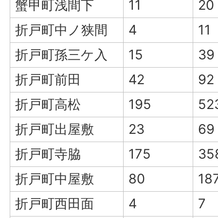
蟹甲町浅間下
11
20
折戸町中ノ狭間
4
11
折戸町孫三ケ入
15
39
折戸町前田
42
92
折戸町高松
195
52
折戸町出屋敷
23
69
折戸町寺脇
175
35
折戸町中屋敷
80
18
折戸町西田面
4
7