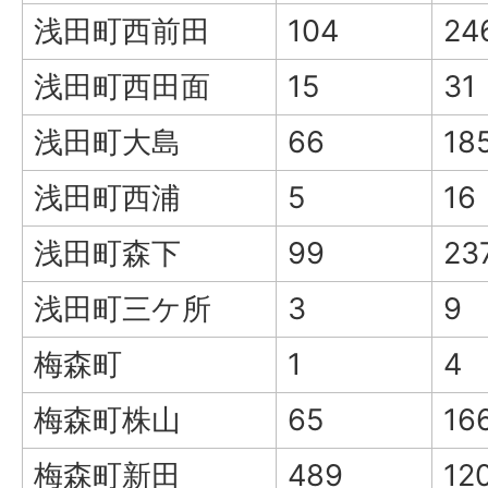
浅田町西前田
104
24
浅田町西田面
15
31
浅田町大島
66
18
浅田町西浦
5
16
浅田町森下
99
23
浅田町三ケ所
3
9
梅森町
1
4
梅森町株山
65
16
梅森町新田
489
12