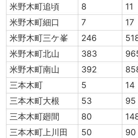
米野木町追頃
8
11
米野木町細口
7
17
米野木町三ケ峯
246
51
米野木町北山
383
96
米野木町南山
392
85
三本木町
5
14
三本木町大根
53
95
三本木町廻間
80
14
三本木町上川田
50
90