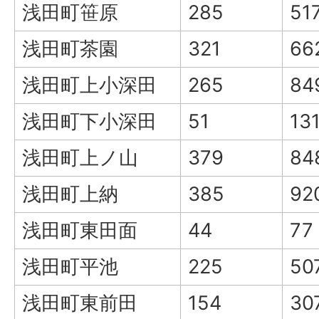
浅田町笹原
285
51
浅田町茶園
321
66
浅田町上小深田
265
84
浅田町下小深田
51
13
浅田町上ノ山
379
84
浅田町上納
385
92
浅田町東田面
44
77
浅田町平池
225
50
浅田町東前田
154
30