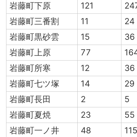
岩藤町下原
121
24
岩藤町三番割
11
24
岩藤町黒砂雲
15
36
岩藤町上原
77
16
岩藤町所寒
12
36
岩藤町七ツ塚
14
29
岩藤町長田
2
5
岩藤町夏焼
23
55
岩藤町一ノ井
48
11