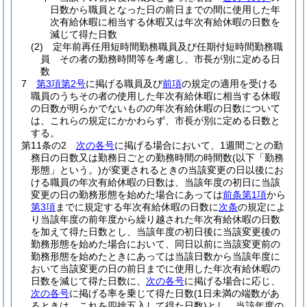
日数から職員となった日の前日までの間に使用した年
次有給休暇に相当する休暇又は年次有給休暇の日数を
減じて得た日数
(2)
定年前再任用短時間勤務職員及び任期付短時間勤務職
員 その者の勤務時間等を考慮し、市長が別に定める日
数
7
第3項第2号
に掲げる職員及び
前項
の規定の適用を受ける
職員のうちその者の使用した年次有給休暇に相当する休暇
の日数が明らかでないものの年次有給休暇の日数について
は、これらの規定にかかわらず、市長が別に定める日数と
する。
第11条の2
次の各号
に掲げる場合において、1週間ごとの勤
務日の日数又は勤務日ごとの勤務時間の時間数
(以下「勤務
形態」という。)
が変更されるときの当該変更の日以後にお
ける職員の年次有給休暇の日数は、当該年度の初日に当該
変更の日の勤務形態を始めた場合にあっては
前条第1項
から
第3項
までに規定する年次有給休暇の日数に
次条
の規定によ
り当該年度の前年度から繰り越された年次有給休暇の日数
を加えて得た日数とし、当該年度の初日後に当該変更後の
勤務形態を始めた場合において、同日以前に当該変更前の
勤務形態を始めたときにあっては当該日数から当該年度に
おいて当該変更の日の前日までに使用した年次有給休暇の
日数を減じて得た日数に、
次の各号
に掲げる場合に応じ、
次の各号
に掲げる率を乗じて得た日数
(1日未満の端数があ
るときは、これを四捨五入して得た日数)
とし、当該年度の