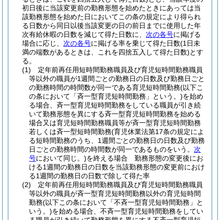
初日後に当該変更前の勤務形態を始めたときにあっては当
該勤務形態を始めた日においてこの条の規定により得られ
る日数から同日以後当該変更の日の前日までに使用した年
次有給休暇の日数を減じて得た日数に、
次の各号
に掲げる
場合に応じ、
次の各号
に掲げる率を乗じて得た日数
(1日未
満の端数があるときは、これを四捨五入して得た日数)
とす
る。
(1)
定年前再任用短時間勤務職員及び育児短時間勤務職員
等以外の職員が1週間ごとの勤務日の日数及び勤務日ごと
の勤務時間の時間数が同一である育児短時間勤務
(以下こ
の条において「斉一型育児短時間勤務」という。)
を始め
る場合、斉一型育児短時間勤務をしている職員が引き続
いて勤務形態を異にする斉一型育児短時間勤務を始める
場合又は育児短時間勤務職員等が斉一型育児短時間勤務
若しくは斉一型短時間勤務
(育児休業法第17条の規定によ
る短時間勤務のうち、1週間ごとの勤務日の日数及び勤務
日ごとの勤務時間の時間数が同一であるものをいう。
次
号
において同じ。)
を終える場合 勤務形態の変更後にお
ける1週間の勤務日の日数を当該勤務形態の変更前におけ
る1週間の勤務日の日数で除して得た率
(2)
定年前再任用短時間勤務職員及び育児短時間勤務職員
等以外の職員が斉一型育児短時間勤務以外の育児短時間
勤務
(以下この条において「不斉一型育児短時間勤務」と
いう。)
を始める場合、不斉一型育児短時間勤務をしてい