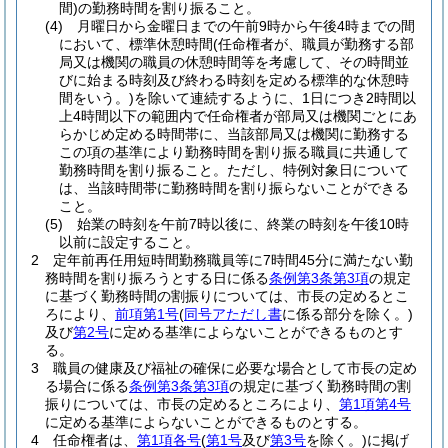
間)
の勤務時間を割り振ること。
(4)
月曜日から金曜日までの午前9時から午後4時までの間
において、標準休憩時間
(任命権者が、職員が勤務する部
局又は機関の職員の休憩時間等を考慮して、その時間並
びに始まる時刻及び終わる時刻を定める標準的な休憩時
間をいう。)
を除いて連続するように、1日につき2時間以
上4時間以下の範囲内で任命権者が部局又は機関ごとにあ
らかじめ定める時間帯に、当該部局又は機関に勤務する
この項の基準により勤務時間を割り振る職員に共通して
勤務時間を割り振ること。
ただし、特例対象日について
は、当該時間帯に勤務時間を割り振らないことができる
こと。
(5)
始業の時刻を午前7時以後に、終業の時刻を午後10時
以前に設定すること。
2
定年前再任用短時間勤務職員等に7時間45分に満たない勤
務時間を割り振ろうとする日に係る
条例第3条第3項
の規定
に基づく勤務時間の割振りについては、市長の定めるとこ
ろにより、
前項第1号
(
同号アただし書
に係る部分を除く。)
及び
第2号
に定める基準によらないことができるものとす
る。
3
職員の健康及び福祉の確保に必要な場合として市長の定め
る場合に係る
条例第3条第3項
の規定に基づく勤務時間の割
振りについては、市長の定めるところにより、
第1項第4号
に定める基準によらないことができるものとする。
4
任命権者は、
第1項各号
(
第1号
及び
第3号
を除く。)
に掲げ