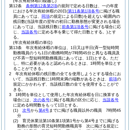
(年次有給休暇の繰越し)
第12条
条例第12条第2項
の規則で定める日数は、一の年度
における年次有給休暇の20日
(
第11条第1項各号
に掲げる職
員にあっては、
同項
の規定による日数)
を超えない範囲内の
残日数
(当該年度の翌年の初日に勤務形態が変更される場合
にあっては、当該残日数に
前条第1項各号
に掲げる場合に応
じ、
当該各号
に定める率を乗じて得た日数とする。)
とす
る。
(年次有給休暇の単位)
第13条
年次有給休暇の単位は、1日又は半日
(斉一型短時間
勤務職員のうち1日の勤務時間が7時間45分と異なる職員及
び不斉一型短時間勤務職員にあっては、1日)
とする。
ただ
し、特に必要があると認められるときは、1時間を単位とす
ることができる。
2
年次有給休暇の残日数の全てを使用しようとする場合にお
いて、当該残日数に1時間未満の端数があるときは、
前項
の
規定にかかわらず、当該残日数の全てを使用することがで
きる。
3
1時間を単位として使用した年次有給休暇を日に換算する
場合には、
次の各号
に掲げる職員の区分に応じ、
当該各号
に定める時間数をもって1日とする。
(1)
次号
から
第4号
までに掲げる職員以外の職員 7時間45
分
(2)
育児休業法第10条第1項第1号から第4号までに掲げる
勤務の形態の育児短時間勤務職員等 次に掲げる規定に