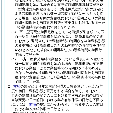
る職員が引き続いて勤務形態を異にする不斉一型育児短
時間勤務を始める場合又は育児短時間勤務職員等が不斉
一型育児短時間勤務若しくは育児休業法第17条の規定に
よる短時間勤務のうち斉一型短時間勤務以外のものを終
える場合 勤務形態の変更後における1週間当たりの勤務
時間の時間数を当該勤務形態の変更前における1週間当た
りの勤務時間の時間数で除して得た率
(3)
斉一型育児短時間勤務をしている職員が引き続いて不
斉一型育児短時間勤務を始める場合 勤務形態の変更後
における1週間当たりの勤務時間の時間数を当該勤務形態
の変更前における勤務日ごとの勤務時間の時間数を7時間
45分とみなした場合の1週間当たりの勤務時間の時間数
で除して得た率
(4)
不斉一型育児短時間勤務をしている職員が引き続いて
斉一型育児短時間勤務を始める場合 勤務形態の変更後
における勤務日ごとの勤務時間の時間数を7時間45分と
みなした場合の1週間当たりの勤務時間の時間数を当該勤
務形態の変更前における1週間当たりの勤務時間の時間数
で除して得た率
2
前項
の規定により年次有給休暇の日数を算定した場合
(年
度の初日に勤務形態が変更される場合を除く。)
において、
直近の勤務形態の変更の日における年次有給休暇の日数が
当該変更の日の前日における年次有給休暇の日数を下回る
場合には、
前項
の規定にかかわらず、当該変更の日の前日
における年次有給休暇の日数とする。