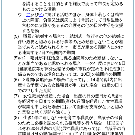
を講ずることを目的とする施設であって市長が定める
ものにおける活動
ウ
ア
及び
イ
に掲げる活動のほか、身体上若しくは精神
上の障害、負傷又は疾病により常態として日常生活を
営むのに支障がある者の介護その他の日常生活を支援
する活動
(5)
職員が結婚する場合で、結婚式、旅行その他の結婚に
伴い必要と認められる行事等のため勤務しないことが相
当であると認められるとき 市長が定める期間内におけ
る連続する7日の範囲内の期間
(5)の2
職員が不妊治療に係る通院等のため勤務しないこ
とが相当であると認められる場合 一の年度において5日
(当該通院等が体外受精その他の市長が定める不妊治療に
係るものである場合にあっては、10日)
の範囲内の期間
(6)
8週間
(多胎妊娠の場合にあっては、14週間)
以内に出
産する予定である女性職員が申し出た場合 出産の日ま
での申し出た期間
(7)
女性職員が出産した場合 出産の日の翌日から8週間
を経過する日までの期間
(産後6週間を経過した女性職員
が就業を申し出た場合において医師が支障がないと認め
た業務に就く期間を除く。)
(8)
生後1年に達しない子を育てる職員が、当該子の保育
のために必要と認められる授乳等を行う場合 1日2回そ
れぞれ30分以内の期間
(男性職員にあっては、当該子の当
該職員以外の親
(当該子について民法
(明治29年法律第89