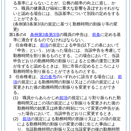
る基準によらないことが、公務の能率の向上に資し、か
つ、職員の健康及び福祉に重大な影響を及ぼすおそれがな
いと認める場合には、当該基準について別段の定めをする
ことができる。
(条例第3条第3項の規定に基づく勤務時間の割振り等の変
更)
第1条の4
条例第3条第3項
の職員の申告は、
前条
に定める基
準に適合するものでなければならない。
2
任命権者は、
前項
の規定による申告
(以下この条において
「申告」という。)
があった場合には、当該申告を考慮して
勤務時間を割り振るものとする。
この場合において、当該
申告どおりの勤務時間の割振りによると公務の運営に支障
が生ずると認めるときは、別に市長の定めるところにより
勤務時間を割り振ることができるものとする。
3
任命権者は、
次の各号
のいずれかに該当する場合には、
前
項
の規定による勤務時間の割振り又はこの項の規定により
変更された後の勤務時間の割振りを変更することができ
る。
(1)
職員からあらかじめ
前項
の規定により割り振られた勤
務時間又はこの項の規定により割振りを変更された後の
勤務時間の始業又は終業の時刻について変更の申告があ
った場合において、当該申告どおりに変更するとき。
(2)
前項
の規定による勤務時間の割振り又はこの項の規定
による勤務時間の割振りの変更の後に生じた事由によ
り、当該勤務時間の割振り又は当該変更の後の勤務時間