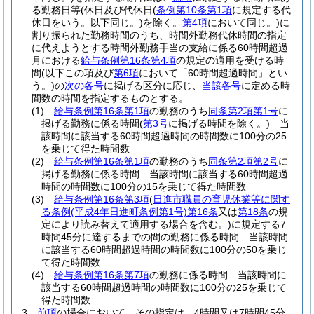
る勤務日等
(休日及び代休日
(
条例第10条第1項
に規定する代
休日をいう。以下同じ。)
を除く。
第4項
において同じ。)
に
割り振られた勤務時間のうち、時間外勤務代休時間の指定
に代えようとする時間外勤務手当の支給に係る60時間超過
月における
給与条例第16条第4項
の規定の適用を受ける時
間
(以下この項及び
第6項
において「60時間超過時間」とい
う。)
の
次の各号
に掲げる区分に応じ、
当該各号
に定める時
間数の時間を指定するものとする。
(1)
給与条例第16条第1項
の勤務のうち
同条第2項第1号
に
掲げる勤務に係る時間
(
第3号
に掲げる時間を除く。)
当
該時間に該当する60時間超過時間の時間数に100分の25
を乗じて得た時間数
(2)
給与条例第16条第1項
の勤務のうち
同条第2項第2号
に
掲げる勤務に係る時間 当該時間に該当する60時間超過
時間の時間数に100分の15を乗じて得た時間数
(3)
給与条例第16条第3項
(
日進市職員の育児休業等に関す
る条例
(平成4年日進町条例第1号)
第16条
又は
第18条
の規
定により読み替えて適用する場合を含む。)
に規定する7
時間45分に達するまでの間の勤務に係る時間 当該時間
に該当する60時間超過時間の時間数に100分の50を乗じ
て得た時間数
(4)
給与条例第16条第7項
の勤務に係る時間 当該時間に
該当する60時間超過時間の時間数に100分の25を乗じて
得た時間数
3
前項
の場合において、その指定は、4時間又は7時間45分