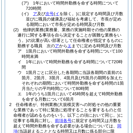
(ア)
1年において時間外勤務を命ずる時間について
720時間
(イ)
ア
及び
次号
(
イ
を除く。)
に規定する時間及び月数
並びに職員の健康及び福祉を考慮して、市長が定め
る期間において市長が定める時間及び月数
(2)
他律的業務
(業務量、業務の実施時期その他の業務の
遂行に関する事項を自ら決定することが困難な業務をい
う。)
の比重が高い部署として任命権者が指定するものに
勤務する職員 次の
ア
から
エ
までに定める時間及び月数
ア
1箇月において時間外勤務を命ずる時間について100
時間未満
イ
1年において時間外勤務を命ずる時間について720時
間
ウ
1箇月ごとに区分した各期間に当該各期間の直前の1
箇月、2箇月、3箇月、4箇月及び5箇月の期間を加えた
それぞれの期間において時間外勤務を命ずる時間の1箇
月当たりの平均時間について80時間
エ
1年のうち1箇月において45時間を超えて時間外勤務
を命ずる月数について6箇月
2
任命権者が、特例業務
(大規模災害への対処その他の重要
な業務であって特に緊急に処理することを要するものと任
命権者が認めるものをいう。以下この項において同じ。)
に
従事する職員に対し、
前項各号
に規定する時間又は月数を
超えて時間外勤務を命ずる必要がある場合については、
同
項
(当該超えることとなる時間又は月数に係る部分に限