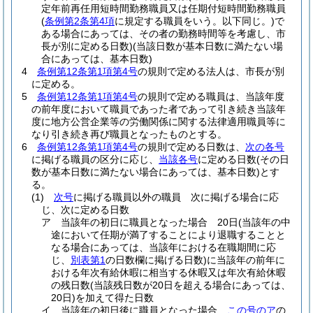
定年前再任用短時間勤務職員又は任期付短時間勤務職員
(
条例第2条第4項
に規定する職員をいう。以下同じ。)
で
ある場合にあっては、その者の勤務時間等を考慮し、市
長が別に定める日数)
(当該日数が基本日数に満たない場
合にあっては、基本日数)
4
条例第12条第1項第4号
の規則で定める法人は、市長が別
に定める。
5
条例第12条第1項第4号
の規則で定める職員は、当該年度
の前年度において職員であった者であって引き続き当該年
度に地方公営企業等の労働関係に関する法律適用職員等に
なり引き続き再び職員となったものとする。
6
条例第12条第1項第4号
の規則で定める日数は、
次の各号
に掲げる職員の区分に応じ、
当該各号
に定める日数
(その日
数が基本日数に満たない場合にあっては、基本日数)
とす
る。
(1)
次号
に掲げる職員以外の職員 次に掲げる場合に応
じ、次に定める日数
ア
当該年の初日に職員となった場合 20日
(当該年の中
途において任期が満了することにより退職することと
なる場合にあっては、当該年における在職期間に応
じ、
別表第1
の日数欄に掲げる日数)
に当該年の前年に
おける年次有給休暇に相当する休暇又は年次有給休暇
の残日数
(当該残日数が20日を超える場合にあっては、
20日)
を加えて得た日数
イ
当該年の初日後に職員となった場合
この号のア
の