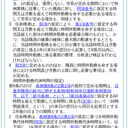
る。)
の規定は、適用しない。
市長が定める期間において特
例業務に従事していた職員に対し、
同項各号
に規定する時
間又は月数を超えて時間外勤務を命ずる必要がある場合と
して市長が定める場合も、同様とする。
3
任命権者は、
前項
の規定により、
第1項各号
に規定する時
間又は月数を超えて職員に時間外勤務を命ずる場合には、
当該超えた部分の時間外勤務を必要最小限のものとし、か
つ、当該職員の健康の確保に最大限の配慮をするととも
に、当該時間外勤務を命じた日が属する当該時間又は月数
の算定に係る1年の末日の翌日から起算して6箇月以内に、
当該時間外勤務に係る要因の整理、分析及び検証を行わな
ければならない。
4
前3項
に定めるもののほか、職員に時間外勤務を命ずる場
合における時間及び月数の上限に関し必要な事項は、市長
が定める。
(時間外勤務代休時間の指定)
第9条の2の2
条例第8条の2第1項
の規則で定める期間は、
日
進市職員の給与に関する条例
(昭和36年日進町条例第30
号。以下「給与条例」という。)
第16条第4項
に規定する60
時間を超えて勤務した全時間に係る月
(
次項
において「60時
間超過月」という。)
の末日の翌日から同日を起算日とする
2月後の日までの期間とする。
2
任命権者は、
条例第8条の2第1項
の規定に基づき時間外勤
務代休時間
(
同項
に規定する時間外勤務代休時間をいう。以
下同じ。)
を指定する場合には、
前項
に規定する期間内にあ