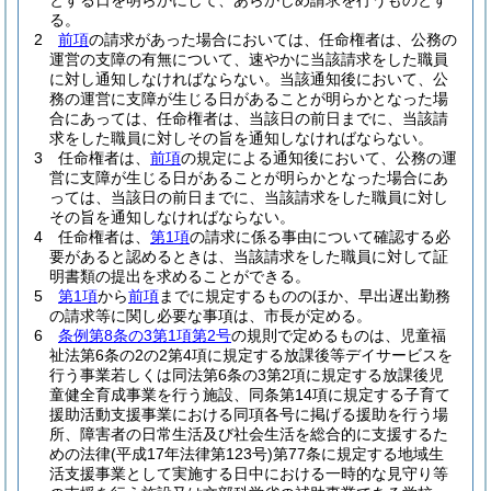
とする日を明らかにして、あらかじめ請求を行うものとす
る。
2
前項
の請求があった場合においては、任命権者は、公務の
運営の支障の有無について、速やかに当該請求をした職員
に対し通知しなければならない。
当該通知後において、公
務の運営に支障が生じる日があることが明らかとなった場
合にあっては、任命権者は、当該日の前日までに、当該請
求をした職員に対しその旨を通知しなければならない。
3
任命権者は、
前項
の規定による通知後において、公務の運
営に支障が生じる日があることが明らかとなった場合にあ
っては、当該日の前日までに、当該請求をした職員に対し
その旨を通知しなければならない。
4
任命権者は、
第1項
の請求に係る事由について確認する必
要があると認めるときは、当該請求をした職員に対して証
明書類の提出を求めることができる。
5
第1項
から
前項
までに規定するもののほか、早出遅出勤務
の請求等に関し必要な事項は、市長が定める。
6
条例第8条の3第1項第2号
の規則で定めるものは、児童福
祉法第6条の2の2第4項に規定する放課後等デイサービスを
行う事業若しくは同法第6条の3第2項に規定する放課後児
童健全育成事業を行う施設、同条第14項に規定する子育て
援助活動支援事業における同項各号に掲げる援助を行う場
所、障害者の日常生活及び社会生活を総合的に支援するた
めの法律
(平成17年法律第123号)
第77条に規定する地域生
活支援事業として実施する日中における一時的な見守り等