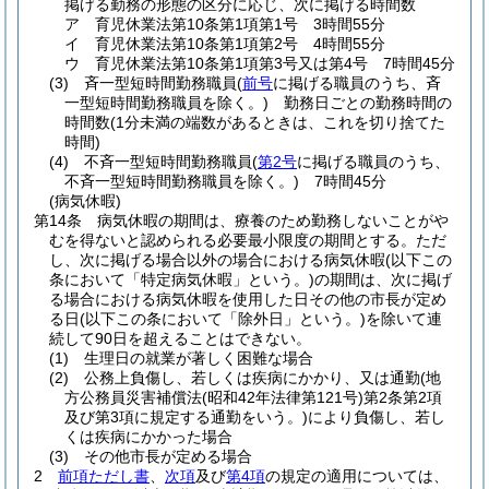
掲げる勤務の形態の区分に応じ、次に掲げる時間数
ア
育児休業法第10条第1項第1号 3時間55分
イ
育児休業法第10条第1項第2号 4時間55分
ウ
育児休業法第10条第1項第3号又は第4号 7時間45分
(3)
斉一型短時間勤務職員
(
前号
に掲げる職員のうち、斉
一型短時間勤務職員を除く。)
勤務日ごとの勤務時間の
時間数
(1分未満の端数があるときは、これを切り捨てた
時間)
(4)
不斉一型短時間勤務職員
(
第2号
に掲げる職員のうち、
不斉一型短時間勤務職員を除く。)
7時間45分
(病気休暇)
第14条
病気休暇の期間は、療養のため勤務しないことがや
むを得ないと認められる必要最小限度の期間とする。
ただ
し、次に掲げる場合以外の場合における病気休暇
(以下この
条において「特定病気休暇」という。)
の期間は、次に掲げ
る場合における病気休暇を使用した日その他の市長が定め
る日
(以下この条において「除外日」という。)
を除いて連
続して90日を超えることはできない。
(1)
生理日の就業が著しく困難な場合
(2)
公務上負傷し、若しくは疾病にかかり、又は通勤
(地
方公務員災害補償法
(昭和42年法律第121号)
第2条第2項
及び第3項に規定する通勤をいう。)
により負傷し、若し
くは疾病にかかった場合
(3)
その他市長が定める場合
2
前項ただし書
、
次項
及び
第4項
の規定の適用については、