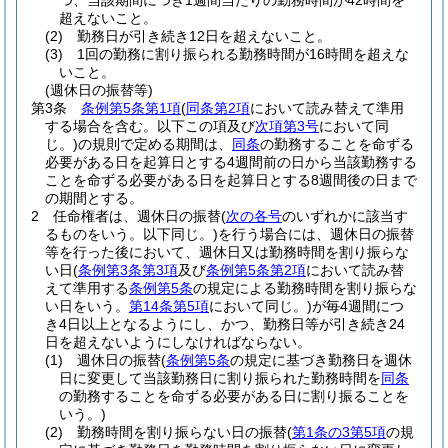
つ、当該期間につき1週間当たりの勤務時間が42時間を
超えないこと。
(2)
勤務日が引き続き12日を超えないこと。
(3)
1回の勤務に割り振られる勤務時間が16時間を超えな
いこと。
(週休日の振替等)
第3条
条例第5条第1項
(
同条第2項
において読み替えて準用
する場合を含む。以下この項及び
次項第3号
において同
じ。)
の規則で定める期間は、
同条
の勤務することを命ずる
必要がある日を起算日とする4週間前の日から当該勤務する
ことを命ずる必要がある日を起算日とする8週間後の日まで
の期間とする。
2
任命権者は、週休日の振替
(
次の各号
のいずれかに該当す
るものをいう。以下同じ。)
を行う場合には、週休日の振替
等を行った後において、週休日又は勤務時間を割り振らな
い日
(
条例第3条第3項
及び
条例第5条第2項
において読み替
えて準用する
条例第5条
の規定による勤務時間を割り振らな
い日をいう。
第14条第5項
において同じ。)
が毎4週間につ
き4日以上となるようにし、かつ、勤務日等が引き続き24
日を超えないようにしなければならない。
(1)
週休日の振替
(
条例第5条
の規定に基づき勤務日を週休
日に変更して当該勤務日に割り振られた勤務時間を
同条
の勤務することを命ずる必要がある日に割り振ることを
いう。)
(2)
勤務時間を割り振らない日の振替
(
第1条の3第5項
の規