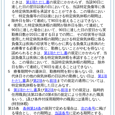
ときは、
第1項ただし書
の規定にかかわらず、当該90日に
達した日の翌日以後の日においても、当該特定負傷等に係
る特定病気休暇を承認することができる。
この場合におい
て、特定負傷等の日以後における特定病気休暇の期間は、
除外日を除いて連続して90日を超えることはできない。
4
使用した特定病気休暇の期間が除外日を除いて連続して
90日に達した場合において、90日に達した日の翌日から実
勤務日数が20日に達する日までの間に、その症状等が当該
使用した特定病気休暇の期間における特定病気休暇に係る
負傷又は疾病の症状等と明らかに異なる負傷又は疾病のた
め療養する必要が生じ、勤務しないことがやむを得ないと
認められるときは、
第1項ただし書
の規定にかかわらず、当
該負傷又は疾病に係る特定病気休暇を承認することができ
る。
この場合において、当該特定病気休暇の期間は、除外
日を除いて連続して90日を超えることはできない。
5
療養期間中の週休日、勤務時間を割り振らない日、休日、
代休日その他の病気休暇の日以外の勤務しない日は、
第1項
ただし書
及び
第2項
から
前項
までの規定の適用については、
特定病気休暇を使用した日とみなす。
6
第1項ただし書
及び
第2項
から
前項
までの規定は、臨時的
任用職員
(法第22条の3第4項の規定により任用された職員
をいう。)
及び条件付採用期間中の職員には適用しない。
(特別休暇)
第15条
条例第14条
の規則で定める場合は、
次の各号
に掲げ
る場合とし、その期間は、
当該各号
に定める期間とする。