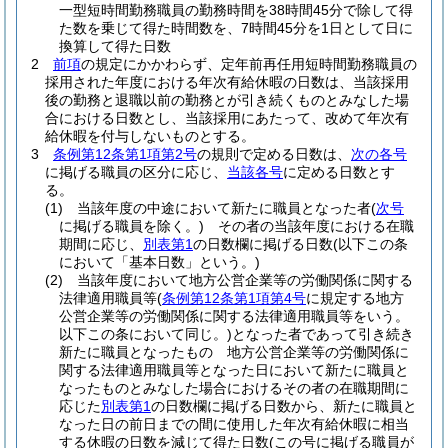
一型短時間勤務職員の勤務時間を38時間45分で除して得
た数を乗じて得た時間数を、7時間45分を1日として日に
換算して得た日数
2
前項
の規定にかかわらず、定年前再任用短時間勤務職員の
採用された年度における年次有給休暇の日数は、当該採用
後の勤務と退職以前の勤務とが引き続くものとみなした場
合における日数とし、当該採用にあたって、改めて年次有
給休暇を付与しないものとする。
3
条例第12条第1項第2号
の規則で定める日数は、
次の各号
に掲げる職員の区分に応じ、
当該各号
に定める日数とす
る。
(1)
当該年度の中途において新たに職員となった者
(
次号
に掲げる職員を除く。)
その者の当該年度における在職
期間に応じ、
別表第1
の日数欄に掲げる日数
(以下この条
において「基本日数」という。)
(2)
当該年度において地方公営企業等の労働関係に関する
法律適用職員等
(
条例第12条第1項第4号
に規定する地方
公営企業等の労働関係に関する法律適用職員等をいう。
以下この条において同じ。)
となった者であって引き続き
新たに職員となったもの 地方公営企業等の労働関係に
関する法律適用職員等となった日において新たに職員と
なったものとみなした場合におけるその者の在職期間に
応じた
別表第1
の日数欄に掲げる日数から、新たに職員と
なった日の前日までの間に使用した年次有給休暇に相当
する休暇の日数を減じて得た日数
(この号に掲げる職員が