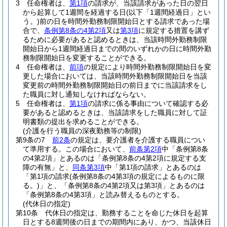
3
任命権者は、
第1項
の請求が、当該請求があった日の翌日
から起算して1週間を経過する日
(以下「1週間経過日」とい
う。)
前の日を時間外勤務制限開始日とする請求であった場
合で、
条例第8条の4第2項
又は
第3項
に規定する措置を講ず
るために必要があると認めるときは、当該時間外勤務制限
開始日から1週間経過日までの間のいずれかの日に時間外勤
務制限開始日を変更することができる。
4
任命権者は、
前項
の規定により時間外勤務制限開始日を変
更した場合においては、当該時間外勤務制限開始日を当該
変更前の時間外勤務制限開始日の前日までに当該請求をし
た職員に対し通知しなければならない。
5
任命権者は、
第1項
の請求に係る事由について確認する必
要があると認めるときは、当該請求をした職員に対して証
明書類の提出を求めることができる。
(介護を行う職員の深夜勤務等の制限)
第9条の7
前2条
の規定は、要介護者を介護する職員につい
て準用する。
この場合において、
前条第2項
中「条例第8条
の4第2項」とあるのは「条例第8条の4第2項に規定する支
障の有無」と、
同条第3項
中「第1項の請求」とあるのは
「第1項の請求
(条例第8条の4第3項の規定によるものに限
る。)
」と、「条例第8条の4第2項又は第3項」とあるのは
「条例第8条の4第3項」と読み替えるものとする。
(代休日の指定)
第10条
代休日の指定は、勤務することを命じた休日を起算
日とする8週間後の日までの期間内にあり、かつ、当該休日