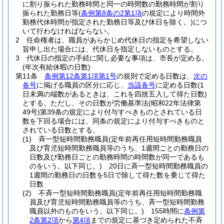
に割り振られた勤務時間と同一の時間数の勤務時間が割り
振られた勤務日等
(
条例第8条の2第1項
の規定により時間外
勤務代休時間が指定された勤務日等及び休日を除く。)
につ
いて行わなければならない。
2
任命権者は、職員があらかじめ代休日の指定を希望しない
旨申し出た場合には、代休日を指定しないものとする。
3
代休日の指定の手続に関し必要な事項は、市長が定める。
(年次有給休暇の日数)
第11条
条例第12条第1項第1号
の規則で定める日数は、
次の
各号
に掲げる職員の区分に応じ、
当該各号
に定める日数
(1
日未満の端数があるときは、これを四捨五入して得た日数)
とする。
ただし、その日数が労働基準法
(昭和22年法律第
49号)
第39条の規定により付与すべきものとされている日
数を下回る場合には、同条の規定により付与すべきものと
されている日数とする。
(1)
斉一型短時間勤務職員
(定年前再任用短時間勤務職員
及び育児短時間勤務職員等のうち、1週間ごとの勤務日の
日数及び勤務日ごとの勤務時間の時間数が同一であるも
のをいう。以下同じ。)
20日に斉一型短時間勤務職員の
1週間の勤務日の日数を5日で除して得た数を乗じて得た
日数
(2)
不斉一型短時間勤務職員
(定年前再任用短時間勤務職
員及び育児短時間勤務職員等のうち、斉一型短時間勤務
職員以外のものをいう。以下同じ。)
155時間に
条例第
2条第2項
から
第4項
までの規定に基づき定められた不斉