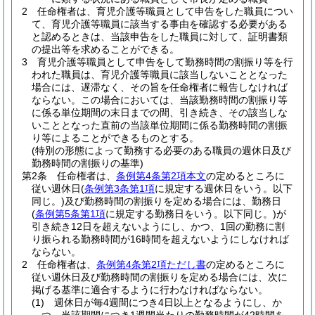
2
任命権者は、育児介護等職員として申告をした職員につい
て、育児介護等職員に該当する事由を確認する必要がある
と認めるときは、当該申告をした職員に対して、証明書類
の提出等を求めることができる。
3
育児介護等職員として申告をして勤務時間の割振り等を行
われた職員は、育児介護等職員に該当しないこととなった
場合には、遅滞なく、その旨を任命権者に報告しなければ
ならない。
この場合においては、当該勤務時間の割振り等
に係る単位期間の末日までの間、引き続き、その該当しな
いこととなった直前の当該単位期間に係る勤務時間の割振
り等によることができるものとする。
(特別の形態によって勤務する必要のある職員の週休日及び
勤務時間の割振りの基準)
第2条
任命権者は、
条例第4条第2項本文
の定めるところに
従い週休日
(
条例第3条第1項
に規定する週休日をいう。以下
同じ。)
及び勤務時間の割振りを定める場合には、勤務日
(
条例第5条第1項
に規定する勤務日をいう。以下同じ。)
が
引き続き12日を超えないようにし、かつ、1回の勤務に割
り振られる勤務時間が16時間を超えないようにしなければ
ならない。
2
任命権者は、
条例第4条第2項ただし書
の定めるところに
従い週休日及び勤務時間の割振りを定める場合には、次に
掲げる基準に適合するように行わなければならない。
(1)
週休日が毎4週間につき4日以上となるようにし、か