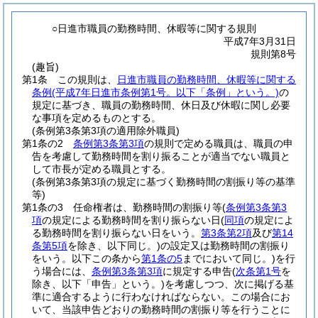
○日進市職員の勤務時間、休暇等に関する規則
平成7年3月31日
規則第8号
(趣旨)
第1条
この規則は、
日進市職員の勤務時間、休暇等に関する
条例
(平成7年日進市条例第1号。以下「条例」という。)
の
規定に基づき、職員の勤務時間、休日及び休暇に関し必要
な事項を定めるものとする。
(条例第3条第3項の適用除外職員)
第1条の2
条例第3条第3項
の規則で定める職員は、職員の申
告を考慮して勤務時間を割り振ることが適当でない職員と
して市長が定める職員とする。
(条例第3条第3項の規定に基づく勤務時間の割振り等の基準
等)
第1条の3
任命権者は、勤務時間の割振り等
(
条例第3条第3
項
の規定による勤務時間を割り振らない日
(
同項
の規定によ
る勤務時間を割り振らない日をいう。
第3条第2項
及び
第14
条第5項
を除き、以下同じ。)
の設定又は勤務時間の割振り
をいう。以下この条から
第1条の5
までにおいて同じ。)
を行
う場合には、
条例第3条第3項
に規定する申告
(
次条第1号
を
除き、以下「申告」という。)
を考慮しつつ、次に掲げる基
準に適合するように行わなければならない。
この場合にお
いて、当該申告どおりの勤務時間の割振り等を行うことに