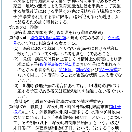
の支援を行う施設又は文部科学省の補助事業である学校・
家庭・地域の連携による教育支援活動促進事業として実施
する放課後等における学習その他の活動を行う場所にその
子
(各事業を利用する者に限る。)
を出迎えるため赴き、又
は見送るため赴く職員とする。
第9条の3
削除
(深夜勤務の制限を受ける育児を行う職員の範囲)
第9条の4
条例第8条の4第1項
の規則で定める者は、
次の各
号
のいずれにも該当する者とする。
(1)
深夜において就業していない者
(深夜における就業日
数が1月について3日以下の者を含む。)
であること。
(2)
負傷、疾病又は身体上若しくは精神上の障害により請
求に係る子
(
条例第8条の4第1項
において子に含まれるも
のとされる者を含む。
第15条
、
別表第2
及び
第1号様式
に
おいて同じ。)
を養育することが困難な状態にある者でな
いこと。
(3)
6週間
(多胎妊娠の場合にあっては、14週間)
以内に出
産する予定である者又は産後8週間を経過しない者でない
こと。
(育児を行う職員の深夜勤務の制限の請求手続等)
第9条の5
職員は、深夜勤務・時間外勤務制限請求書
(
第1号
様式
)
により、深夜勤務の制限を請求する1の期間
(6月以内
の期間に限る。以下「深夜勤務制限期間」という。)
につい
て、その初日
(以下「深夜勤務制限開始日」という。)
及び
末日
(以下「深夜勤務制限終了日」という。)
とする日を明