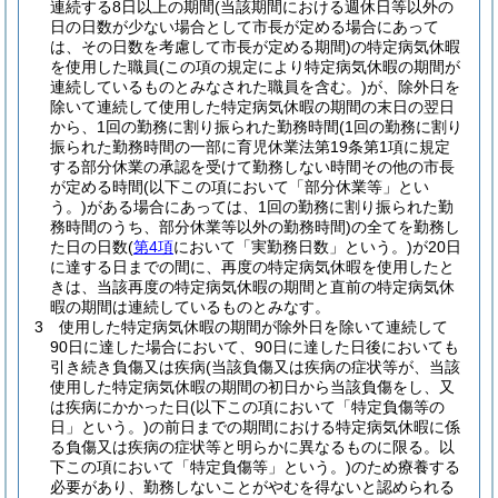
連続する8日以上の期間
(当該期間における週休日等以外の
日の日数が少ない場合として市長が定める場合にあって
は、その日数を考慮して市長が定める期間)
の特定病気休暇
を使用した職員
(この項の規定により特定病気休暇の期間が
連続しているものとみなされた職員を含む。)
が、除外日を
除いて連続して使用した特定病気休暇の期間の末日の翌日
から、1回の勤務に割り振られた勤務時間
(1回の勤務に割り
振られた勤務時間の一部に育児休業法第19条第1項に規定
する部分休業の承認を受けて勤務しない時間その他の市長
が定める時間
(以下この項において「部分休業等」とい
う。)
がある場合にあっては、1回の勤務に割り振られた勤
務時間のうち、部分休業等以外の勤務時間)
の全てを勤務し
た日の日数
(
第4項
において「実勤務日数」という。)
が20日
に達する日までの間に、再度の特定病気休暇を使用したと
きは、当該再度の特定病気休暇の期間と直前の特定病気休
暇の期間は連続しているものとみなす。
3
使用した特定病気休暇の期間が除外日を除いて連続して
90日に達した場合において、90日に達した日後においても
引き続き負傷又は疾病
(当該負傷又は疾病の症状等が、当該
使用した特定病気休暇の期間の初日から当該負傷をし、又
は疾病にかかった日
(以下この項において「特定負傷等の
日」という。)
の前日までの期間における特定病気休暇に係
る負傷又は疾病の症状等と明らかに異なるものに限る。以
下この項において「特定負傷等」という。)
のため療養する
必要があり、勤務しないことがやむを得ないと認められる