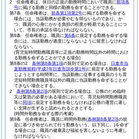
2
任命権者は、休日の正規の勤務時間において職員に
前項各
号
に掲げる勤務と同様の勤務を命ずることができる。
第7条
任命権者は、
前条第1項第2号
に掲げる勤務を命ずる
場合には、当該勤務が必要やむを得ないものであり、か
つ、職員の心身にかかる負担の程度が軽易であることにつ
いて、市長の承認を得なければならない。
第8条
任命権者は、職員に
第6条
に規定する勤務を命ずる場
合には、当該勤務が過度にならないように留意しなければ
ならない。
(育児短時間勤務職員等に正規の勤務時間以外の時間におけ
る勤務を命ずることができる場合)
第8条の2
条例第8条第1項
の規則で定める場合は、
日進市当
直勤務規程
(平成7年日進市訓令第1号)
に規定する勤務を命
じようとする時間帯に、当該勤務に従事する職員のうち育
児短時間勤務職員等以外の職員に当該勤務を命ずることが
できない場合とする。
2
条例第8条第2項
の規則で定める場合は、公務のため臨時
又は緊急の必要がある場合において、育児短時間勤務職員
等に
同項
に規定する勤務を命じなければ公務の運営に著し
い支障が生ずると認められるときとする。
(時間外勤務を命ずる際の考慮)
第9条
任命権者は、職員に時間外勤務
(
条例第8条第2項
の規
定に基づき命ぜられて行う勤務をいう。以下同じ。)
を命ず
る場合には、職員の健康及び福祉を害しないように考慮し
なければならない。