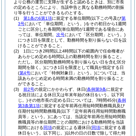
より公務の運営に支障が生ずると認めるときは、別に市長
の定めるところにより、当該申告と異なる勤務時間の割振
り等を行うことができるものとする。
(1)
第1条の6第1項
に規定する単位期間
(以下この号及び
第
3号
において「単位期間」という。)
をその初日から1週間
ごとに区分した各期間
(単位期間が1週間である場合にあ
っては、単位期間。
次号
において「区分期間」という。)
につき1日を限度として、勤務時間を割り振らない日を設
けることができること。
(2)
1日につき2時間以上4時間以下の範囲内で任命権者が
あらかじめ定める時間以上の勤務時間を割り振ること。
ただし、区分期間
(勤務時間を割り振らない日を含む区分
期間を除く。)
につき1日を限度として職員が指定する日
(
第4号
において「特例対象日」という。)
については、当
該あらかじめ定める時間未満の勤務時間を割り振ること
ができること。
(3)
前2号
の規定にかかわらず、休日
(
条例第9条
に規定す
る祝日法による休日又は年末年始の休日をいう。以下同
じ。)
その他市長の定める日については、7時間45分
(
条例
第3条第1項
に規定する定年前再任用短時間勤務職員及び
任期付短時間勤務職員
(以下「定年前再任用短時間勤務職
員等」という。)
にあっては、当該定年前再任用短時間勤
務職員等の単位期間ごとの期間における勤務時間を当該
期間における
同項
の規定による週休日
(
同項
に規定する週
休日をいう。以下同じ。)
以外の日の日数で除して得た時