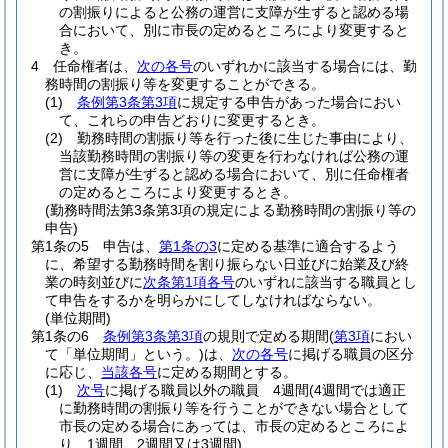
の割振りによると公務の運営に支障が生ずると認める場
合において、別に市長の定めるところにより変更すると
き。
4
任命権者は、
次の各号
のいずれかに該当する場合には、勤
務時間の割振り等を変更することができる。
(1)
条例第3条第3項
に規定する申告があった場合におい
て、これらの申告どおりに変更するとき。
(2)
勤務時間の割振り等を行った後に生じた事由により、
当該勤務時間の割振り等の変更を行わなければ公務の運
営に支障が生ずると認める場合において、別に任命権者
の定めるところにより変更するとき。
(勤務時間法第3条第3項の規定による勤務時間の割振り等の
申告)
第1条の5
申告は、
第1条の3
に定める基準に適合するよう
に、希望する勤務時間を割り振らない日並びに始業及び終
業の時刻並びに
次条第1項各号
のいずれに該当する職員とし
て申告をするかを明らかにしてしなければならない。
(単位期間)
第1条の6
条例第3条第3項
の規則で定める期間
(
第3項
におい
て「単位期間」という。)
は、
次の各号
に掲げる職員の区分
に応じ、
当該各号
に定める期間とする。
(1)
次号
に掲げる職員以外の職員 4週間
(4週間では適正
に勤務時間の割振り等を行うことができない場合として
市長の定める場合にあっては、市長の定めるところによ
り、1週間、2週間又は3週間)