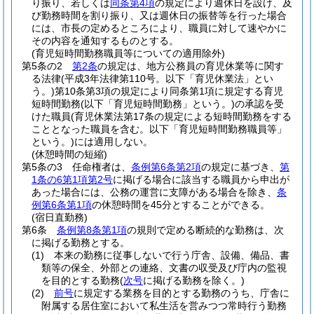
り振り、若しくは
同条第4項
の規定により週休日を設け、及
び勤務時間を割り振り、又は週休日の振替等を行った場合
には、市長の定めるところにより、職員に対して速やかに
その内容を通知するものとする。
(育児短時間勤務職員等についての適用除外)
第5条の2
第2条
の規定は、地方公務員の育児休業等に関す
る法律
(平成3年法律第110号。以下「育児休業法」とい
う。)
第10条第3項の規定により同条第1項に規定する育児
短時間勤務
(以下「育児短時間勤務」という。)
の承認を受
けた職員
(育児休業法第17条の規定による短時間勤務をする
こととなった職員を含む。以下「育児短時間勤務職員等」
という。)
には適用しない。
(休憩時間の短縮)
第5条の3
任命権者は、
条例第6条第2項
の規定に基づき、
第
1条の6第1項第2号
に掲げる場合に該当する職員から申出が
あった場合には、公務の運営に支障がある場合を除き、
条
例第6条第1項
の休憩時間を45分とすることができる。
(宿日直勤務)
第6条
条例第8条第1項
の規則で定める断続的な勤務は、次
に掲げる勤務とする。
(1)
本来の勤務に従事しないで行う庁舎、設備、備品、書
類等の保全、外部との連絡、文書の収受及び庁内の監視
を目的とする勤務
(
次号
に掲げる勤務を除く。)
(2)
前号
に規定する業務を目的とする勤務のうち、庁舎に
附属する居住室において私生活を営みつつ常時行う勤務