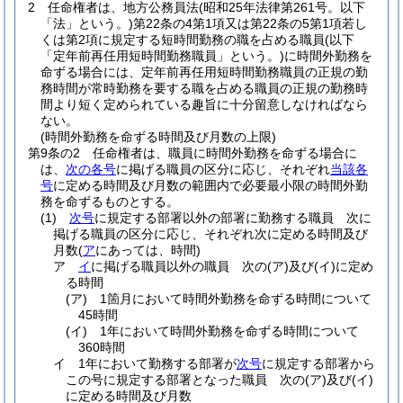
2
任命権者は、地方公務員法
(昭和25年法律第261号。以下
「法」という。)
第22条の4第1項又は第22条の5第1項若し
くは第2項に規定する短時間勤務の職を占める職員
(以下
「定年前再任用短時間勤務職員」という。)
に時間外勤務を
命ずる場合には、定年前再任用短時間勤務職員の正規の勤
務時間が常時勤務を要する職を占める職員の正規の勤務時
間より短く定められている趣旨に十分留意しなければなら
ない。
(時間外勤務を命ずる時間及び月数の上限)
第9条の2
任命権者は、職員に時間外勤務を命ずる場合に
は、
次の各号
に掲げる職員の区分に応じ、それぞれ
当該各
号
に定める時間及び月数の範囲内で必要最小限の時間外勤
務を命ずるものとする。
(1)
次号
に規定する部署以外の部署に勤務する職員 次に
掲げる職員の区分に応じ、それぞれ次に定める時間及び
月数
(
ア
にあっては、時間)
ア
イ
に掲げる職員以外の職員 次の
(ア)
及び
(イ)
に定め
る時間
(ア)
1箇月において時間外勤務を命ずる時間について
45時間
(イ)
1年において時間外勤務を命ずる時間について
360時間
イ
1年において勤務する部署が
次号
に規定する部署から
この号に規定する部署となった職員 次の
(ア)
及び
(イ)
に定める時間及び月数