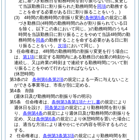
定に基づき勤務日を勤務時間を割り振らない日に変更し
て当該勤務日に割り振られた勤務時間を
同項
の勤務する
ことを命ずる必要がある日に割り振ることをいう。)
(3)
4時間の勤務時間の割振り変更
(
条例第5条
の規定に基
づき勤務日
(4時間の勤務時間のみが割り振られている日
を除く。以下この条において同じ。)
の勤務時間のうち4
時間を当該勤務日に割り振ることをやめて当該4時間の勤
務時間を
同条
の勤務することを命ずる必要がある日に割
り振ることをいう。
次項
において同じ。)
3
任命権者は、4時間の勤務時間の割振り変更を行う場合に
は、
第1項
に規定する期間内にある勤務日の始業の時刻から
連続し、又は終業の時刻まで連続する勤務時間について割
り振ることをやめて行わなければならない。
(休憩時間)
第3条の2
条例第6条第2項
の規定による一斉に与えないこと
ができる事業等は、市長が別に定める。
第4条
削除
(週休日及び勤務時間の割振り等の明示)
第5条
任命権者は、
条例第3条第1項ただし書
の規定により
週休日を設け、
同条第2項
の規定により勤務時間を割り振
り、
条例第4条
の規定により週休日及び勤務時間の割振りを
定め、又は
条例第6条
の規定により休憩時間を置いた場合に
は、適当な方法により速やかにその内容を明示するものと
する。
2
任命権者は、
条例第3条第3項
の規定により勤務時間を割