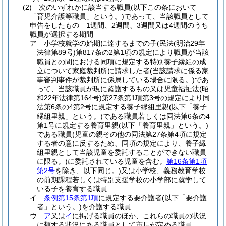
(2)
次のいずれかに該当する職員
(以下この条において
「育児介護等職員」という。)
であって、当該職員として
申告をしたもの 1週間、2週間、3週間又は4週間のうち
職員が選択する期間
ア
小学校就学の始期に達するまでの子
(民法
(明治29年
法律第89号)
第817条の2第1項の規定により職員が当該
職員との間における同項に規定する特別養子縁組の成
立について家庭裁判所に請求した者
(当該請求に係る家
事審判事件が裁判所に係属している場合に限る。)
であ
って、当該職員が現に監護するもの又は児童福祉法
(昭
和22年法律第164号)
第27条第1項第3号の規定により同
法第6条の4第2号に規定する養子縁組里親
(以下「養子
縁組里親」という。)
である職員若しくは同法第6条の4
第1号に規定する養育里親
(以下「養育里親」という。)
である職員
(児童の親その他の同法第27条第4項に規定
する者の意に反するため、同項の規定により、養子縁
組里親として当該児童を委託することができない職員
に限る。)
に委託されている児童を含む。
第16条第1項
第2号
を除き、以下同じ。)
又は小学校、義務教育学校
の前期課程若しくは特別支援学校の小学部に就学して
いる子を養育する職員
イ
条例第15条第1項
に規定する要介護者
(以下「要介護
者」という。)
を介護する職員
ウ
ア
又は
イ
に掲げる職員のほか、これらの職員の状況
に類する状況にある職員として市長が定める職員