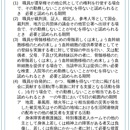
(1)
職員が選挙権その他公民としての権利を行使する場合
で、その勤務しないことがやむを得ないと認められると
き 必要と認められる期間
(2)
職員が裁判員、証人、鑑定人、参考人等として国会、
裁判所、地方公共団体の議会その他官公署へ出頭する場
合で、その勤務しないことがやむを得ないと認められる
とき 必要と認められる期間
(3)
職員が骨髄移植のための骨髄若しくは末しょう血幹細
胞移植のための末しょう血幹細胞の提供希望者としてそ
の登録を実施する者に対して登録の申出を行い、又は配
偶者、父母、子及び兄弟姉妹以外の者に、骨髄移植のた
め骨髄若しくは末しょう血幹細胞移植のため末しょう血
幹細胞を提供する場合で、当該申出又は提供に伴い必要
な検査、入院等のため勤務しないことがやむを得ないと
認められるとき 必要と認められる期間
(4)
職員が自発的に、かつ、報酬を得ないで次に掲げる社
会に貢献する活動
(専ら親族に対する支援となる活動を除
く。)
を行う場合で、その勤務しないことが相当であると
認められるとき 一の年度において5日の範囲内の期間
ア
地震、暴風雨、噴火等により相当規模の災害が発生
した被災地又はその周辺の地域における生活関連物資
の配布その他の被災者を支援する活動
イ
身体障害者療護施設、特別養護老人ホームその他の
主として身体上若しくは精神上の障害がある者又は負
傷し、若しくは疾病にかかった者に対して必要な措置