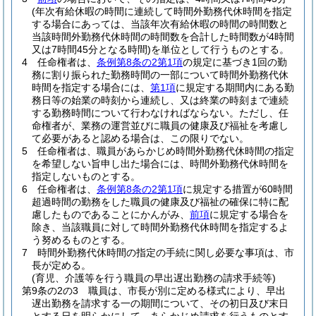
(年次有給休暇の時間に連続して時間外勤務代休時間を指定
する場合にあっては、当該年次有給休暇の時間の時間数と
当該時間外勤務代休時間の時間数を合計した時間数が4時間
又は7時間45分となる時間)
を単位として行うものとする。
4
任命権者は、
条例第8条の2第1項
の規定に基づき1回の勤
務に割り振られた勤務時間の一部について時間外勤務代休
時間を指定する場合には、
第1項
に規定する期間内にある勤
務日等の始業の時刻から連続し、又は終業の時刻まで連続
する勤務時間について行わなければならない。
ただし、任
命権者が、業務の運営並びに職員の健康及び福祉を考慮し
て必要があると認める場合は、この限りでない。
5
任命権者は、職員があらかじめ時間外勤務代休時間の指定
を希望しない旨申し出た場合には、時間外勤務代休時間を
指定しないものとする。
6
任命権者は、
条例第8条の2第1項
に規定する措置が60時間
超過時間の勤務をした職員の健康及び福祉の確保に特に配
慮したものであることにかんがみ、
前項
に規定する場合を
除き、当該職員に対して時間外勤務代休時間を指定するよ
う努めるものとする。
7
時間外勤務代休時間の指定の手続に関し必要な事項は、市
長が定める。
(育児、介護等を行う職員の早出遅出勤務の請求手続等)
第9条の2の3
職員は、市長が別に定める様式により、早出
遅出勤務を請求する一の期間について、その初日及び末日