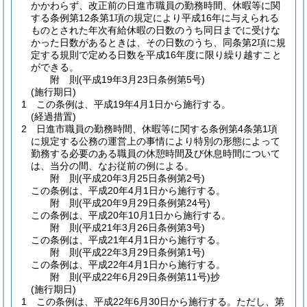
かかわらず、改正前の日進市職員の勤務時間、休暇等に関
する条例第12条第1項の規定により平成16年に与えられる
ものとされた年次有給休暇の日数のうち同日までに受けな
かった日数があるときは、その日数のうち、同条第2項に規
定する規則で定める日数を平成16年度に限り繰り越すこと
ができる。
附
則
(平成19年3月23日
条例第5号)
(施行期日)
1
この条例は、平成19年4月1日から施行する。
(経過措置)
2
日進市職員の勤務時間、休暇等に関する条例第4条第1項
に規定する公務の運営上の事情により特別の形態によって
勤務する必要のある職員の休憩時間及び休息時間について
は、当分の間、なお従前の例による。
附
則
(平成20年3月25日
条例第2号)
この条例は、平成20年4月1日から施行する。
附
則
(平成20年9月29日
条例第24号)
この条例は、平成20年10月1日から施行する。
附
則
(平成21年3月26日
条例第3号)
この条例は、平成21年4月1日から施行する。
附
則
(平成22年3月29日
条例第1号)
この条例は、平成22年4月1日から施行する。
附
則
(平成22年6月29日
条例第11号)
抄
(施行期日)
1
この条例は、平成22年6月30日から施行する。
ただし、第