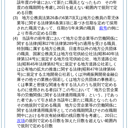
該年度の中途において新たに職員となったもの その年
度の在職期間を考慮し20日を超えない範囲内で規則で定
める日数
(3)
地方公務員法第26条の6第7項又は地方公務員の育児休
業等に関する法律第6条第1項に基づき任期を定めて採用
された職員であって、任期が1年未満の職員
前号
の例に
より市長の定める日数
(4)
当該年の前年度において地方公営企業等の労働関係に
関する法律
(昭和27年法律第289号)
の適用を受ける職員、
特別職に属する地方公務員、日進市以外の地方公共団体
の職員、国家公務員又は地方住宅供給公社法
(昭和40年法
律第124号)
に規定する地方住宅供給公社、地方道路公社
法
(昭和45年法律第82号)
に規定する地方道路公社若しく
は公有地の拡大の推進に関する法律
(昭和47年法律第66
号)
に規定する土地開発公社若しくは沖縄振興開発金融公
庫その他その業務が国若しくは地方公共団体の事務若し
くは事業と密接な関連を有する法人のうち規則で定める
ものに使用される者
(以下この号において「地方公営企業
等の労働関係に関する法律適用職員等」という。)
であっ
た者であって引き続き当該年に新たに職員となったもの
その他規則で定める職員 地方公営企業等の労働関係に
関する法律適用職員等としての在職期間及びその在職期
間中における年次有給休暇の残日数等を考慮し、20日に
次項
の規則で定める日数を加えた日数を超えない範囲内
で規則で定める日数