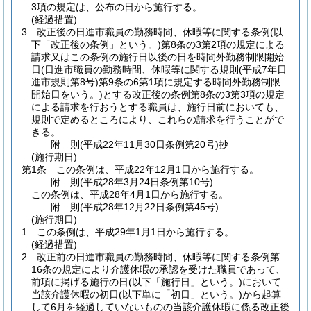
3項の規定は、公布の日から施行する。
(経過措置)
3
改正後の日進市職員の勤務時間、休暇等に関する条例
(以
下「改正後の条例」という。)
第8条の3第2項の規定による
請求又はこの条例の施行日以後の日を時間外勤務制限開始
日
(日進市職員の勤務時間、休暇等に関する規則
(平成7年日
進市規則第8号)
第9条の6第1項に規定する時間外勤務制限
開始日をいう。)
とする改正後の条例第8条の3第3項の規定
による請求を行おうとする職員は、施行日前においても、
規則で定めるところにより、これらの請求を行うことがで
きる。
附
則
(平成22年11月30日
条例第20号)
抄
(施行期日)
第1条
この条例は、平成22年12月1日から施行する。
附
則
(平成28年3月24日
条例第10号)
この条例は、平成28年4月1日から施行する。
附
則
(平成28年12月22日
条例第45号)
(施行期日)
1
この条例は、平成29年1月1日から施行する。
(経過措置)
2
改正前の日進市職員の勤務時間、休暇等に関する条例第
16条の規定により介護休暇の承認を受けた職員であって、
前項に掲げる施行の日
(以下「施行日」という。)
において
当該介護休暇の初日
(以下単に「初日」という。)
から起算
して6月を経過していないものの当該介護休暇に係る改正後