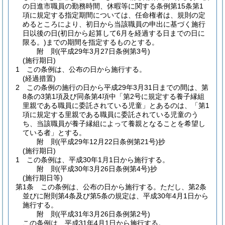
の日進市職員の勤務時間、休暇等に関する条例第15条第1
項に規定する指定期間については、任命権者は、規則の定
めるところにより、初日から当該職員の申出に基づく施行
日以後の日
(初日から起算して6月を経過する日までの日に
限る。)
までの期間を指定するものとする。
附
則
(平成29年3月27日
条例第3号)
(施行期日)
1
この条例は、公布の日から施行する。
(経過措置)
2
この条例の施行の日から平成29年3月31日までの間は、第
8条の3第1項及び同条第4項中「第2号に規定する養子縁組
里親である職員に委託されている児童」とあるのは、「第1
項に規定する里親である職員に委託されている児童のう
ち、当該職員が養子縁組によって養親となることを希望し
ている者」とする。
附
則
(平成29年12月22日
条例第21号)
抄
(施行期日)
1
この条例は、平成30年1月1日から施行する。
附
則
(平成30年3月26日
条例第4号)
抄
(施行期日等)
第1条
この条例は、公布の日から施行する。
ただし、第2条
並びに附則第4条及び第5条の規定は、平成30年4月1日から
施行する。
附
則
(平成31年3月26日
条例第2号)
この条例は、平成31年4月1日から施行する。