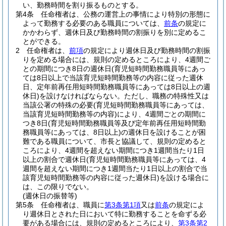
い、勤務時間を割り振るものとする。
第4条
任命権者は、公務の運営上の事情により特別の形態に
よって勤務する必要のある職員については、
前条
の規定に
かかわらず、週休日及び勤務時間の割振りを別に定めるこ
とができる。
2
任命権者は、
前項
の規定により週休日及び勤務時間の割振
りを定める場合には、規則の定めるところにより、4週間ご
との期間につき8日の週休日
(育児短時間勤務職員等にあっ
ては8日以上で当該育児短時間勤務等の内容に従った週休
日、定年前再任用短時間勤務職員等にあっては8日以上の週
休日)
を設けなければならない。
ただし、職務の特殊性又は
当該公署の特殊の必要
(育児短時間勤務職員等にあっては、
当該育児短時間勤務等の内容)
により、4週間ごとの期間に
つき8日
(育児短時間勤務職員等及び定年前再任用短時間勤
務職員等にあっては、8日以上)
の週休日を設けることが困
難である職員について、市長と協議して、規則の定めると
ころにより、4週間を超えない期間につき1週間当たり1日
以上の割合で週休日
(育児短時間勤務職員等にあっては、4
週間を超えない期間につき1週間当たり1日以上の割合で当
該育児短時間勤務等の内容に従った週休日)
を設ける場合に
は、この限りでない。
(週休日の振替等)
第5条
任命権者は、職員に
第3条第1項
又は
前条
の規定によ
り週休日とされた日において特に勤務することを命ずる必
要がある場合には、規則の定めるところにより、
第3条第2