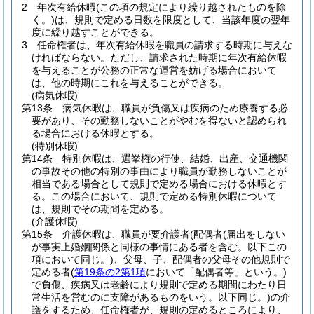
2
年次有給休暇
(この項の規定により繰り越されたものを除
く。)
は、規則で定める日数を限度として、当該年度の翌年
度に繰り越すことができる。
3
任命権者は、年次有給休暇を職員の請求する時期に与えな
ければならない。
ただし、請求された時期に年次有給休暇
を与えることが公務の正常な運営を妨げる場合において
は、他の時期にこれを与えることができる。
(病気休暇)
第13条
病気休暇は、職員が負傷又は疾病のため療養する必
要があり、その勤務しないことがやむを得ないと認められ
る場合における休暇とする。
(特別休暇)
第14条
特別休暇は、選挙権の行使、結婚、出産、交通機関
の事故その他の特別の事由により職員が勤務しないことが
相当である場合として規則で定める場合における休暇とす
る。
この場合において、規則で定める特別休暇について
は、規則でその期間を定める。
(介護休暇)
第15条
介護休暇は、職員が要介護者
(配偶者
(届出をしない
が事実上婚姻関係と同様の事情にある者を含む。以下この
項において同じ。)
、父母、子、配偶者の父母その他規則で
定める者
(
第19条の2第1項
において「配偶者等」という。)
で負傷、疾病又は老齢により規則で定める期間にわたり日
常生活を営むのに支障があるものをいう。以下同じ。)
の介
護をするため、任命権者が、規則の定めるところにより、