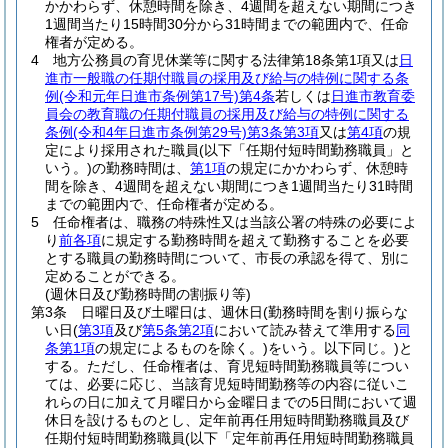
かかわらず、休憩時間を除き、4週間を超えない期間につき
1週間当たり15時間30分から31時間までの範囲内で、任命
権者が定める。
4
地方公務員の育児休業等に関する法律第18条第1項又は
日
進市一般職の任期付職員の採用及び給与の特例に関する条
例
(令和元年日進市条例第17号)
第4条
若しくは
日進市教育委
員会の教育職の任期付職員の採用及び給与の特例に関する
条例
(令和4年日進市条例第29号)
第3条第3項
又は
第4項
の規
定により採用された職員
(以下「任期付短時間勤務職員」と
いう。)
の勤務時間は、
第1項
の規定にかかわらず、休憩時
間を除き、4週間を超えない期間につき1週間当たり31時間
までの範囲内で、任命権者が定める。
5
任命権者は、職務の特殊性又は当該公署の特殊の必要によ
り
前各項
に規定する勤務時間を超えて勤務することを必要
とする職員の勤務時間について、市長の承認を得て、別に
定めることができる。
(週休日及び勤務時間の割振り等)
第3条
日曜日及び土曜日は、週休日
(勤務時間を割り振らな
い日
(
第3項
及び
第5条第2項
において読み替えて準用する
同
条第1項
の規定によるものを除く。)
をいう。以下同じ。)
と
する。
ただし、任命権者は、育児短時間勤務職員等につい
ては、必要に応じ、当該育児短時間勤務等の内容に従いこ
れらの日に加えて月曜日から金曜日までの5日間において週
休日を設けるものとし、定年前再任用短時間勤務職員及び
任期付短時間勤務職員
(以下「定年前再任用短時間勤務職員