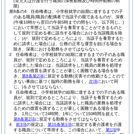
(育児又は介護を行う職員の深夜勤務及び時間外勤務の制
限)
第8条の4
任命権者は、小学校就学の始期に達するまでの子
のある職員
(職員の配偶者で当該子の親であるものが、深夜
(午後10時から翌日の午前5時までの間をいう。以下同じ。)
において常態として当該子を養育することができるものと
して規則で定める者に該当する場合における当該職員を除
く。)
が、規則で定めるところにより、当該子を養育するた
めに請求した場合には、公務の正常な運営を妨げる場合を
除き、深夜における勤務をさせてはならない。
2
任命権者は、小学校就学の始期に達するまでの子のある職
員が、規則で定めるところにより、当該子を養育するため
に請求した場合には、当該請求をした職員の業務を処理す
るための措置を講ずることが著しく困難である場合を除
き、
第8条第2項
に規定する勤務
(災害その他避けることので
きない事由に基づく臨時の勤務を除く。
次項
において同
じ。)
をさせてはならない。
3
任命権者は、小学校就学の始期に達するまでの子のある職
員が、規則で定めるところにより、当該子を養育するため
に請求した場合には、当該請求をした職員の業務を処理す
るための措置を講ずることが著しく困難である場合を除
き、1月について24時間、1年について150時間を超えて、
第8条第2項
に規定する勤務をさせてはならない。
4
前3項
の規定は、
第15条第1項
に規定する要介護者を介護
する職員について準用する。
この場合において、
第1項
中