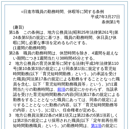
○日進市職員の勤務時間、休暇等に関する条例
平成7年3月27日
条例第1号
(趣旨)
第1条
この条例は、地方公務員法
(昭和25年法律第261号)
第
24条第5項の規定に基づき、職員の勤務時間、休日及び休
暇に関し必要な事項を定めるものとする。
(1週間の勤務時間)
第2条
職員の勤務時間は、休憩時間を除き、4週間を超えな
い期間につき1週間当たり38時間45分とする。
2
地方公務員の育児休業等に関する法律
(平成3年法律第110
号)
第10条第3項の規定により同条第1項に規定する育児短
時間勤務
(以下「育児短時間勤務」という。)
の承認を受け
た職員
(同法第17条の規定による勤務をすることとなった職
員を含む。以下「育児短時間勤務職員等」という。)
の1週
間当たりの勤務時間は、
前項
の規定にかかわらず、当該承
認を受けた育児短時間勤務の内容
(同法第17条の規定による
勤務をすることとなった職員にあっては、同条の規定によ
りすることとなった勤務の内容。以下「育児短時間勤務等
の内容」という。)
に従い、任命権者が定める。
3
地方公務員法第22条の4第1項又は第22条の5第1項若しく
は第2項の規定により採用された職員
(以下「定年前再任用
短時間勤務職員」という。)
の勤務時間は、
第1項
の規定に