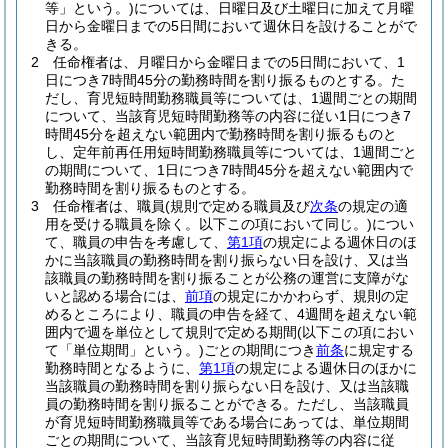
等」という。)
については、日曜日及び土曜日に加えて月曜
日から金曜日までの5日間において週休日を設けることがで
きる。
2
任命権者は、月曜日から金曜日までの5日間において、1
日につき7時間45分の勤務時間を割り振るものとする。
た
だし、育児短時間勤務職員等については、1週間ごとの期間
について、当該育児短時間勤務等の内容に従い1日につき7
時間45分を超えない範囲内で勤務時間を割り振るものと
し、定年前再任用短時間勤務職員等については、1週間ごと
の期間について、1日につき7時間45分を超えない範囲内で
勤務時間を割り振るものとする。
3
任命権者は、職員
(規則で定める職員及び
次条
の規定の適
用を受ける職員を除く。以下この項において同じ。)
につい
て、職員の申告を考慮して、
第1項
の規定による週休日のほ
かに当該職員の勤務時間を割り振らない日を設け、又は当
該職員の勤務時間を割り振ることが公務の運営に支障がな
いと認める場合には、
前項
の規定にかかわらず、規則の定
めるところにより、職員の申告を経て、4週間を超えない範
囲内で週を単位として規則で定める期間
(以下この項におい
て「単位期間」という。)
ごとの期間につき
前条
に規定する
勤務時間となるように、
第1項
の規定による週休日のほかに
当該職員の勤務時間を割り振らない日を設け、又は当該職
員の勤務時間を割り振ることができる。
ただし、当該職員
が育児短時間勤務職員等である場合にあっては、単位期間
ごとの期間について、当該育児短時間勤務等の内容に従