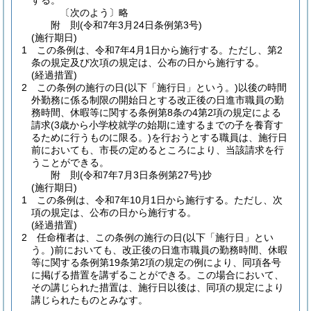
する。
〔次のよう〕略
附
則
(令和7年3月24日
条例第3号)
(施行期日)
1
この条例は、令和7年4月1日から施行する。
ただし、第2
条の規定及び次項の規定は、公布の日から施行する。
(経過措置)
2
この条例の施行の日
(以下「施行日」という。)
以後の時間
外勤務に係る制限の開始日とする改正後の日進市職員の勤
務時間、休暇等に関する条例第8条の4第2項の規定による
請求
(3歳から小学校就学の始期に達するまでの子を養育す
るために行うものに限る。)
を行おうとする職員は、施行日
前においても、市長の定めるところにより、当該請求を行
うことができる。
附
則
(令和7年7月3日
条例第27号)
抄
(施行期日)
1
この条例は、令和7年10月1日から施行する。
ただし、次
項の規定は、公布の日から施行する。
(経過措置)
2
任命権者は、この条例の施行の日
(以下「施行日」とい
う。)
前においても、改正後の日進市職員の勤務時間、休暇
等に関する条例第19条第2項の規定の例により、同項各号
に掲げる措置を講ずることができる。
この場合において、
その講じられた措置は、施行日以後は、同項の規定により
講じられたものとみなす。