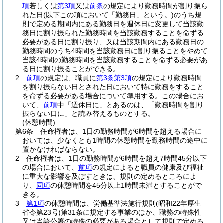
項
若しくは
第3項
又は
前条
の規定により勤務時間が割り振ら
れた日
(以下この項において「勤務日」という。)
のうち規
則で定める期間内にある勤務日を週休日に変更して当該勤
務日に割り振られた勤務時間を当該勤務することを命ずる
必要がある日に割り振り、又は当該期間内にある勤務日の
勤務時間のうち4時間を当該勤務日に割り振ることをやめて
当該4時間の勤務時間を当該勤務することを命ずる必要があ
る日に割り振ることができる。
2
前項
の規定は、職員に
第3条第3項
の規定により勤務時間
を割り振らない日とされた日において特に勤務をすること
を命ずる必要がある場合について準用する。
この場合にお
いて、
前項
中「週休日に」とあるのは、「勤務時間を割り
振らない日に」と読み替えるものとする。
(休憩時間)
第6条
任命権者は、1日の勤務時間が6時間を超える場合に
おいては、少なくとも1時間の休憩時間を勤務時間の途中に
置かなければならない。
2
任命権者は、1日の勤務時間が6時間を超え7時間45分以下
の場合において、
前項
の規定によると職員の健康及び福祉
に重大な影響を及ぼすときは、規則の定めるところによ
り、
同項
の休憩時間を45分以上1時間未満とすることがで
きる。
3
第1項
の休憩時間は、労働基準法施行規則
(昭和22年厚生
省令第23号)
第31条に規定する事業のほか、職務の特殊性
又は当該公署の特殊の必要がある場合として規則で定める