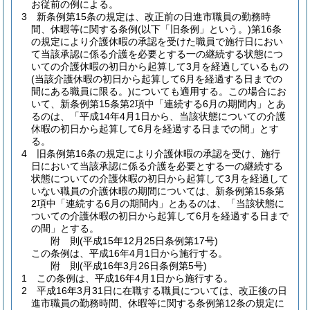
お従前の例による。
3
新条例第15条の規定は、改正前の日進市職員の勤務時
間、休暇等に関する条例
(以下「旧条例」という。)
第16条
の規定により介護休暇の承認を受けた職員で施行日におい
て当該承認に係る介護を必要とする一の継続する状態につ
いての介護休暇の初日から起算して3月を経過しているもの
(当該介護休暇の初日から起算して6月を経過する日までの
間にある職員に限る。)
についても適用する。
この場合にお
いて、新条例第15条第2項中「連続する6月の期間内」とあ
るのは、「平成14年4月1日から、当該状態についての介護
休暇の初日から起算して6月を経過する日までの間」とす
る。
4
旧条例第16条の規定により介護休暇の承認を受け、施行
日において当該承認に係る介護を必要とする一の継続する
状態についての介護休暇の初日から起算して3月を経過して
いない職員の介護休暇の期間については、新条例第15条第
2項中「連続する6月の期間内」とあるのは、「当該状態に
ついての介護休暇の初日から起算して6月を経過する日まで
の間」とする。
附
則
(平成15年12月25日
条例第17号)
この条例は、平成16年4月1日から施行する。
附
則
(平成16年3月26日
条例第5号)
1
この条例は、平成16年4月1日から施行する。
2
平成16年3月31日に在職する職員については、改正後の日
進市職員の勤務時間、休暇等に関する条例第12条の規定に