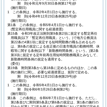
附
則
(令和元年9月30日
条例第17号)
抄
(施行期日)
1
この条例は、令和2年4月1日から施行する。
附
則
(令和4年12月23日
条例第25号)
抄
(施行期日)
第1条
この条例は、令和5年4月1日から施行する。
(暫定再任用職員に関する経過措置)
第15条
令和3年改正法附則第9条第2項に規定する暫定再任
用職員
(以下「暫定再任用職員」という。)
で地方公務員法
第22条の4第1項に規定する短時間勤務の職を占めるもの
は、第6条の規定による改正後の日進市職員の勤務時間、休
暇等に関する条例
(以下「新勤務時間条例」という。)
第2条
第3項に規定する定年前再任用短時間勤務職員とみなして、
新勤務時間条例の規定を適用する。
(委任)
第19条
附則第3条から第18条に定めるもののほか、この条
例の施行に関し、必要な経過措置は、規則で定める。
附
則
(令和4年12月23日
条例第29号)
抄
(施行期日)
1
この条例は、令和5年4月1日から施行する。
附
則
(令和6年3月26日
条例第2号)
(施行期日)
第1条
この条例は、令和6年7月1日から施行する。
ただし、
第2条並びに附則第5条及び第6条の規定は、第1条の施行の
日から起算して1年を超えない範囲内において規則で定める