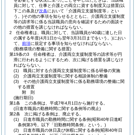
を必要とする状況に至ったことを申し出たときは、当該職
員に対して、仕事と介護との両立に資する制度又は措置
(以
下この条及び
次条
において「介護両立支援制度等」とい
う。)
その他の事項を知らせるとともに、介護両立支援制度
等の請求等に係る当該職員の意向を確認するための面談そ
の他の措置を講じなければならない。
2
任命権者は、職員に対して、当該職員が40歳に達した日
の属する年度
(4月1日から翌年3月31日までをいう。)
におい
て、
前項
に規定する事項を知らせなければならない。
(勤務環境の整備に関する措置)
第19条の3
任命権者は、介護両立支援制度等の請求等が円
滑に行われるようにするため、次に掲げる措置を講じなけ
ればならない。
(1)
職員に対する介護両立支援制度等に係る研修の実施
(2)
介護両立支援制度等に関する相談体制の整備
(3)
その他介護両立支援制度等に係る勤務環境の整備に関
する措置
附
則
(施行期日)
第1条
この条例は、平成7年4月1日から施行する。
(日進市職員の勤務時間に関する条例等の廃止)
第2条
次に掲げる条例は、廃止する。
(1)
日進市職員の勤務時間に関する条例
(昭和40年日進町
条例第3号。以下「旧勤務時間条例」という。)
(2)
日進市職員の休日及び休暇に関する条例
(昭和40年日