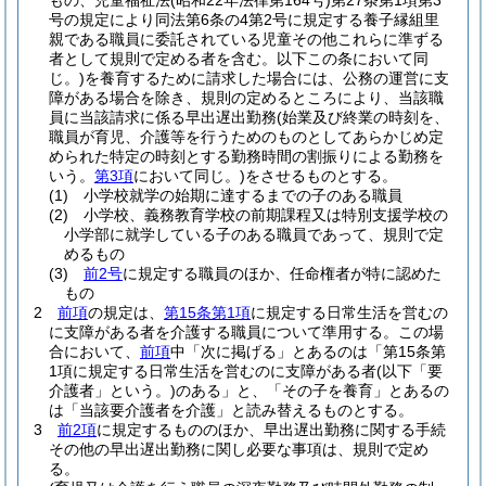
もの、児童福祉法
(昭和22年法律第164号)
第27条第1項第3
号の規定により同法第6条の4第2号に規定する養子縁組里
親である職員に委託されている児童その他これらに準ずる
者として規則で定める者を含む。以下この条において同
じ。)
を養育するために請求した場合には、公務の運営に支
障がある場合を除き、規則の定めるところにより、当該職
員に当該請求に係る早出遅出勤務
(始業及び終業の時刻を、
職員が育児、介護等を行うためのものとしてあらかじめ定
められた特定の時刻とする勤務時間の割振りによる勤務を
いう。
第3項
において同じ。)
をさせるものとする。
(1)
小学校就学の始期に達するまでの子のある職員
(2)
小学校、義務教育学校の前期課程又は特別支援学校の
小学部に就学している子のある職員であって、規則で定
めるもの
(3)
前2号
に規定する職員のほか、任命権者が特に認めた
もの
2
前項
の規定は、
第15条第1項
に規定する日常生活を営むの
に支障がある者を介護する職員について準用する。
この場
合において、
前項
中「次に掲げる」とあるのは「第15条第
1項に規定する日常生活を営むのに支障がある者
(以下「要
介護者」という。)
のある」と、「その子を養育」とあるの
は「当該要介護者を介護」と読み替えるものとする。
3
前2項
に規定するもののほか、早出遅出勤務に関する手続
その他の早出遅出勤務に関し必要な事項は、規則で定め
る。