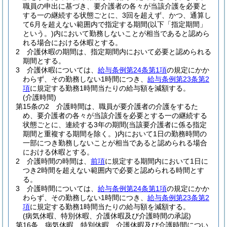
職員の申出に基づき、要介護者の各々が当該介護を必要と
する一の継続する状態ごとに、3回を超えず、かつ、通算し
て6月を超えない範囲内で指定する期間
(以下「指定期間」
という。)
内において勤務しないことが相当であると認めら
れる場合における休暇とする。
2
介護休暇の期間は、指定期間内において必要と認められる
期間とする。
3
介護休暇については、
給与条例第24条第1項
の規定にかか
わらず、その勤務しない1時間につき、
給与条例第23条第2
項
に規定する勤務1時間当たりの給与額を減額する。
(介護時間)
第15条の2
介護時間は、職員が要介護者の介護をするた
め、要介護者の各々が当該介護を必要とする一の継続する
状態ごとに、連続する3年の期間
(当該要介護者に係る指定
期間と重複する期間を除く。)
内において1日の勤務時間の
一部につき勤務しないことが相当であると認められる場合
における休暇とする。
2
介護時間の時間は、
前項
に規定する期間内において1日に
つき2時間を超えない範囲内で必要と認められる時間とす
る。
3
介護時間については、
給与条例第24条第1項
の規定にかか
わらず、その勤務しない1時間につき、
給与条例第23条第2
項
に規定する勤務1時間当たりの給与額を減額する。
(病気休暇、特別休暇、介護休暇及び介護時間の承認)
第16条
病気休暇、特別休暇、介護休暇及び介護時間につい