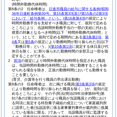
(時間外勤務代休時間)
第8条の2
任命権者は、
日進市職員の給与に関する条例
(昭和
36年日進町条例第30号。第15条第3項及び第15条の2第3項
において「給与条例」という。)
第16条第4項
の規定により
時間外勤務手当を支給すべき職員に対して、規則で定める
ところにより、当該時間外勤務手当の一部の支給に代わる
措置の対象となるべき時間
(以下「時間外勤務代休時間」と
いう。)
として、規則で定める期間内にある
第3条第2項
、
第
4条
又は
第5条
の規定により勤務時間が割り振られた日
(以下
「勤務日等」という。)
(
第10条第1項
に規定する休日及び代
休日を除く。)
に割り振られた勤務時間の全部又は一部を指
定することができる。
2
前項
の規定により時間外勤務代休時間を指定された職員
は、当該時間外勤務代休時間には、特に勤務することを命
ぜられる場合を除き、正規の勤務時間においても勤務する
ことを要しない。
(育児、介護等を行う職員の早出遅出勤務)
第8条の3
任命権者は、次に掲げる職員
(
第3条第3項
の規定
により勤務時間を割り振られた職員を除く。)
が、規則の定
めるところにより、その子
(民法
(明治29年法律第89号)
第
817条の2第1項の規定により職員が当該職員との間におけ
る同項に規定する特別養子縁組の成立について家庭裁判所
に請求した者
(当該請求に係る家事審判事件が裁判所に係属
している場合に限る。)
であって、当該職員が現に監護する