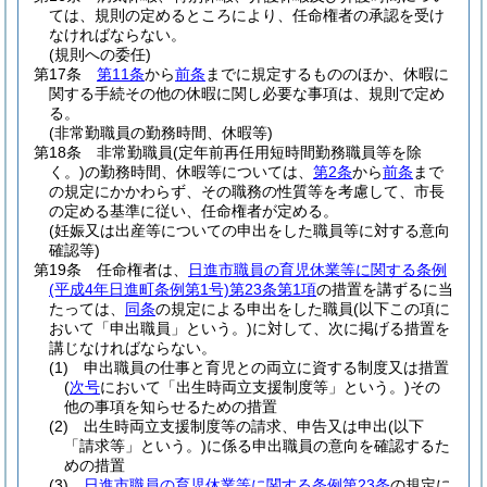
ては、規則の定めるところにより、任命権者の承認を受け
なければならない。
(規則への委任)
第17条
第11条
から
前条
までに規定するもののほか、休暇に
関する手続その他の休暇に関し必要な事項は、規則で定め
る。
(非常勤職員の勤務時間、休暇等)
第18条
非常勤職員
(定年前再任用短時間勤務職員等を除
く。)
の勤務時間、休暇等については、
第2条
から
前条
まで
の規定にかかわらず、その職務の性質等を考慮して、市長
の定める基準に従い、任命権者が定める。
(妊娠又は出産等についての申出をした職員等に対する意向
確認等)
第19条
任命権者は、
日進市職員の育児休業等に関する条例
(平成4年日進町条例第1号)
第23条第1項
の措置を講ずるに当
たっては、
同条
の規定による申出をした職員
(以下この項に
おいて「申出職員」という。)
に対して、次に掲げる措置を
講じなければならない。
(1)
申出職員の仕事と育児との両立に資する制度又は措置
(
次号
において「出生時両立支援制度等」という。)
その
他の事項を知らせるための措置
(2)
出生時両立支援制度等の請求、申告又は申出
(以下
「請求等」という。)
に係る申出職員の意向を確認するた
めの措置
(3)
日進市職員の育児休業等に関する条例第23条
の規定に