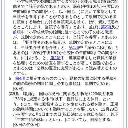
「小学校就学の始期に達するまでの子のある職員
(職員の配
偶者で当該子の親であるものが、深夜
(午後10時から翌日の
午前5時までの間をいう。以下同じ。)
において常態として
当該子を養育することができるものとして規則で定める者
に該当する場合における当該職員を除く。)
が、規則で定め
るところにより、当該子を養育」とあり、並びに
第2項
及び
前項
中「小学校就学の始期に達するまでの子のある職員
が、規則で定めるところにより、当該子を養育」とあるの
は、「要介護者のある職員が、規則で定めるところによ
り、当該要介護者を介護」と、
第1項
中「深夜における」と
あるのは「深夜
(午後10時から翌日の午前5時までの間をい
う。)
における」と、
第2項
中「当該請求をした職員の業務
を処理するための措置を講ずることが著しく困難である」
とあるのは「公務の運営に支障がある」と読み替えるもの
とする。
5
前4項
に規定するもののほか、勤務の制限に関する手続そ
の他の勤務の制限に関し必要な事項は、規則で定める。
(休日)
第9条
職員は、国民の祝日に関する法律
(昭和23年法律第
178号)
に規定する休日
(以下「祝日法による休日」とい
う。)
には、特に勤務することを命ぜられる者を除き、正規
の勤務時間においても勤務することを要しない。
12月29日
から翌年の1月3日までの日
(祝日法による休日を除く。以下
「年末年始の休日」という。)
についても、同様とする。
(休日の代休日)