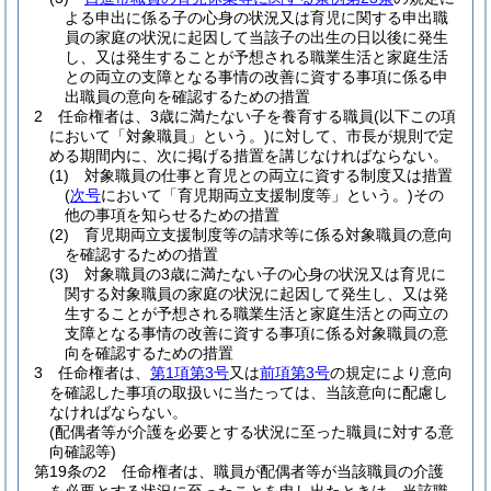
よる申出に係る子の心身の状況又は育児に関する申出職
員の家庭の状況に起因して当該子の出生の日以後に発生
し、又は発生することが予想される職業生活と家庭生活
との両立の支障となる事情の改善に資する事項に係る申
出職員の意向を確認するための措置
2
任命権者は、3歳に満たない子を養育する職員
(以下この項
において「対象職員」という。)
に対して、市長が規則で定
める期間内に、次に掲げる措置を講じなければならない。
(1)
対象職員の仕事と育児との両立に資する制度又は措置
(
次号
において「育児期両立支援制度等」という。)
その
他の事項を知らせるための措置
(2)
育児期両立支援制度等の請求等に係る対象職員の意向
を確認するための措置
(3)
対象職員の3歳に満たない子の心身の状況又は育児に
関する対象職員の家庭の状況に起因して発生し、又は発
生することが予想される職業生活と家庭生活との両立の
支障となる事情の改善に資する事項に係る対象職員の意
向を確認するための措置
3
任命権者は、
第1項第3号
又は
前項第3号
の規定により意向
を確認した事項の取扱いに当たっては、当該意向に配慮し
なければならない。
(配偶者等が介護を必要とする状況に至った職員に対する意
向確認等)
第19条の2
任命権者は、職員が配偶者等が当該職員の介護