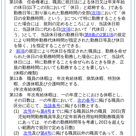
第10条
任命権者は、職員に祝日法による休日又は年末年始
の休日
(以下この項において「休日」と総称する。)
である
勤務日等に割り振られた勤務時間の全部
(
次項
において「休
日の全勤務時間」という。)
について特に勤務することを命
じた場合には、規則の定めるところにより、当該休日前
に、当該休日に代わる日
(
次項
において「代休日」とい
う。)
として、当該休日後の勤務日等
(
第8条の2第1項
の規定
により時間外勤務代休時間が指定された勤務日等及び休日
を除く。)
を指定することができる。
2
前項
の規定により代休日を指定された職員は、勤務を命ぜ
られた休日の全勤務時間を勤務した場合において、当該代
休日には、特に勤務することを命ぜられるときを除き、正
規の勤務時間においても勤務することを要しない。
(休暇の種類)
第11条
職員の休暇は、年次有給休暇、病気休暇、特別休
暇、介護休暇及び介護時間とする。
(年次有給休暇)
第12条
年次有給休暇は、一の年度ごとにおける休暇とし、
その日数は、一の年度において、
次の各号
に掲げる職員の
区分に応じて、
当該各号
に掲げる日数とする。
(1)
次号
から
第4号
までに掲げる職員以外の職員 20日
(育
児短時間勤務職員等及び定年前再任用短時間勤務職員等
にあっては、その者の勤務時間等を考慮し20日を超えな
い範囲内で規則で定める日数)
(2)
次号
及び
第4号
に掲げる職員以外の職員であって、当