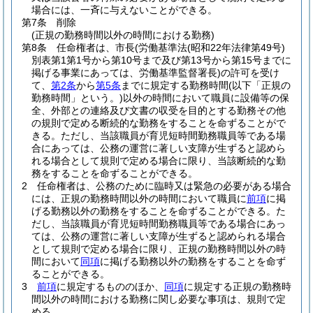
場合には、一斉に与えないことができる。
第7条
削除
(正規の勤務時間以外の時間における勤務)
第8条
任命権者は、市長
(労働基準法
(昭和22年法律第49号)
別表第1第1号から第10号まで及び第13号から第15号までに
掲げる事業にあっては、労働基準監督署長)
の許可を受け
て、
第2条
から
第5条
までに規定する勤務時間
(以下「正規の
勤務時間」という。)
以外の時間において職員に設備等の保
全、外部との連絡及び文書の収受を目的とする勤務その他
の規則で定める断続的な勤務をすることを命ずることがで
きる。
ただし、当該職員が育児短時間勤務職員等である場
合にあっては、公務の運営に著しい支障が生ずると認めら
れる場合として規則で定める場合に限り、当該断続的な勤
務をすることを命ずることができる。
2
任命権者は、公務のために臨時又は緊急の必要がある場合
には、正規の勤務時間以外の時間において職員に
前項
に掲
げる勤務以外の勤務をすることを命ずることができる。
た
だし、当該職員が育児短時間勤務職員等である場合にあっ
ては、公務の運営に著しい支障が生ずると認められる場合
として規則で定める場合に限り、正規の勤務時間以外の時
間において
同項
に掲げる勤務以外の勤務をすることを命ず
ることができる。
3
前項
に規定するもののほか、
同項
に規定する正規の勤務時
間以外の時間における勤務に関し必要な事項は、規則で定
める。