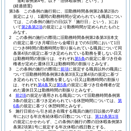
進町条例第4号。以下「旧休暇条例」という。)
(経過措置)
第3条
この条例の施行前に、旧勤務時間条例第2条第2項の
規定により、1週間の勤務時間が定められている職員につい
ては、この条例の施行の日
(以下「施行日」という。)
にお
いて
第2条第2項
の規定により勤務時間が定められたものと
みなす。
2
この条例の施行の際現に旧勤務時間条例第2条第3項本文
の規定に基づき月曜日から金曜日までの5日間において1日
につき8時間の勤務時間が割り振られている職員について同
条第4項の規定に基づき定められている勤務を要しない日又
は勤務時間の割振りは、それぞれ
第5条
の規定に基づき任命
権者が定めた週休日又は勤務時間の割振りとみなす。
3
この条例の施行の際現に
前項
に規定する職員以外の職員に
ついて旧勤務時間条例第2条第3項又は第4項の規定に基づ
き定められている勤務を要しない日又は勤務時間の割振り
は、それぞれ
第4条
又は
第5条
の規定に基づき任命権者が定
めた週休日又は勤務時間の割振りとみなす。
4
前2項
の規定が適用される職員について旧勤務時間条例第
3条の規定に基づき定められている休憩時間については、
第
6条
の規定に基づく休憩時間とみなす。
5
施行日前から引き続き在職する職員の施行日以後の平成7
年における年次有給休暇の日数については、
第12条第1項
の規定にかかわらず、この条例の施行の際の旧休暇条例第3
条第2項第1号に規定する年次休暇の残日数とする。