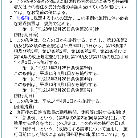
6
この条例の施行の際現に旧休暇条例の規定に基づき任命権
者又はその委任を受けた者の承認を受けている休暇につい
ては、なお従前の例による。
7
前各項
に規定するもののほか、この条例の施行に伴い必要
な経過措置は、規則で定める。
附
則
(平成8年12月25日
条例第26号)
抄
(施行期日等)
1
この条例は、公布の日から施行する。
ただし、第19条第2
項及び第3項の改正規定は平成9年1月1日から、第16条第2
項及び第3項、第17条第2項、第18条第2項、第23条並びに
第24条の改正規定並びに附則第10項及び第11項の規定は同
年4月1日から施行する。
附
則
(平成11年3月25日
条例第5号)
この条例は、平成11年4月1日から施行する。
附
則
(平成13年3月28日
条例第4号)
この条例は、平成13年4月1日から施行する。
附
則
(平成14年3月28日
条例第6号)
(施行期日)
1
この条例は、平成14年4月1日から施行する。
(経過措置)
2
改正後の日進市職員の勤務時間、休暇等に関する条例
(以
下「新条例」という。)
第8条の2第2項
(同条第3項において
準用する場合を含む。)
の規定は、この条例の施行の日
(以
下「施行日」という。)
以後にする請求について適用し、施
行日前にした請求による時間外勤務の制限については、な