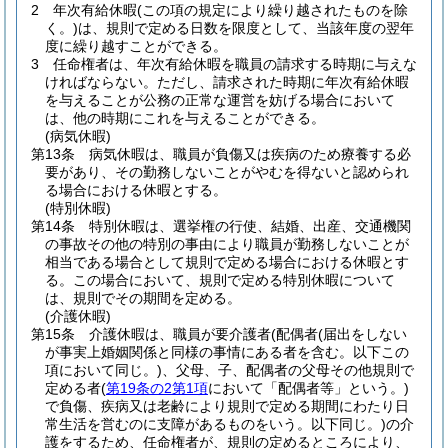
2
年次有給休暇
(この項の規定により繰り越されたものを除
く。)
は、規則で定める日数を限度として、当該年度の翌年
度に繰り越すことができる。
3
任命権者は、年次有給休暇を職員の請求する時期に与えな
ければならない。
ただし、請求された時期に年次有給休暇
を与えることが公務の正常な運営を妨げる場合において
は、他の時期にこれを与えることができる。
(病気休暇)
第13条
病気休暇は、職員が負傷又は疾病のため療養する必
要があり、その勤務しないことがやむを得ないと認められ
る場合における休暇とする。
(特別休暇)
第14条
特別休暇は、選挙権の行使、結婚、出産、交通機関
の事故その他の特別の事由により職員が勤務しないことが
相当である場合として規則で定める場合における休暇とす
る。
この場合において、規則で定める特別休暇について
は、規則でその期間を定める。
(介護休暇)
第15条
介護休暇は、職員が要介護者
(配偶者
(届出をしない
が事実上婚姻関係と同様の事情にある者を含む。以下この
項において同じ。)
、父母、子、配偶者の父母その他規則で
定める者
(
第19条の2第1項
において「配偶者等」という。)
で負傷、疾病又は老齢により規則で定める期間にわたり日
常生活を営むのに支障があるものをいう。以下同じ。)
の介
護をするため、任命権者が、規則の定めるところにより、