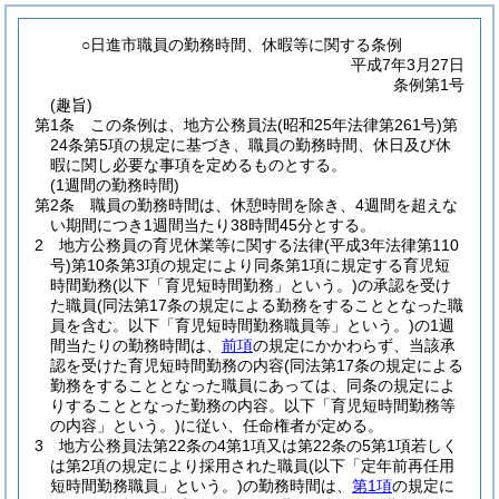
○日進市職員の勤務時間、休暇等に関する条例
平成7年3月27日
条例第1号
(趣旨)
第1条
この条例は、地方公務員法
(昭和25年法律第261号)
第
24条第5項の規定に基づき、職員の勤務時間、休日及び休
暇に関し必要な事項を定めるものとする。
(1週間の勤務時間)
第2条
職員の勤務時間は、休憩時間を除き、4週間を超えな
い期間につき1週間当たり38時間45分とする。
2
地方公務員の育児休業等に関する法律
(平成3年法律第110
号)
第10条第3項の規定により同条第1項に規定する育児短
時間勤務
(以下「育児短時間勤務」という。)
の承認を受け
た職員
(同法第17条の規定による勤務をすることとなった職
員を含む。以下「育児短時間勤務職員等」という。)
の1週
間当たりの勤務時間は、
前項
の規定にかかわらず、当該承
認を受けた育児短時間勤務の内容
(同法第17条の規定による
勤務をすることとなった職員にあっては、同条の規定によ
りすることとなった勤務の内容。以下「育児短時間勤務等
の内容」という。)
に従い、任命権者が定める。
3
地方公務員法第22条の4第1項又は第22条の5第1項若しく
は第2項の規定により採用された職員
(以下「定年前再任用
短時間勤務職員」という。)
の勤務時間は、
第1項
の規定に