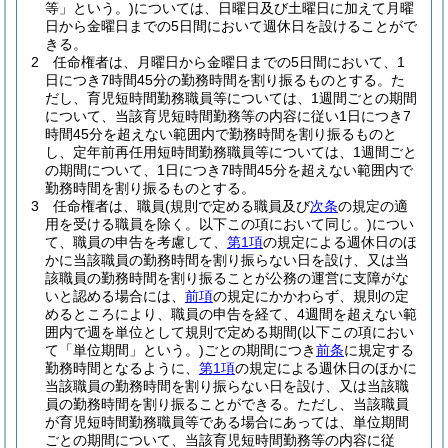
等」という。)
については、日曜日及び土曜日に加えて月曜
日から金曜日までの5日間において週休日を設けることがで
きる。
2
任命権者は、月曜日から金曜日までの5日間において、1
日につき7時間45分の勤務時間を割り振るものとする。
た
だし、育児短時間勤務職員等については、1週間ごとの期間
について、当該育児短時間勤務等の内容に従い1日につき7
時間45分を超えない範囲内で勤務時間を割り振るものと
し、定年前再任用短時間勤務職員等については、1週間ごと
の期間について、1日につき7時間45分を超えない範囲内で
勤務時間を割り振るものとする。
3
任命権者は、職員
(規則で定める職員及び
次条
の規定の適
用を受ける職員を除く。以下この項において同じ。)
につい
て、職員の申告を考慮して、
第1項
の規定による週休日のほ
かに当該職員の勤務時間を割り振らない日を設け、又は当
該職員の勤務時間を割り振ることが公務の運営に支障がな
いと認める場合には、
前項
の規定にかかわらず、規則の定
めるところにより、職員の申告を経て、4週間を超えない範
囲内で週を単位として規則で定める期間
(以下この項におい
て「単位期間」という。)
ごとの期間につき
前条
に規定する
勤務時間となるように、
第1項
の規定による週休日のほかに
当該職員の勤務時間を割り振らない日を設け、又は当該職
員の勤務時間を割り振ることができる。
ただし、当該職員
が育児短時間勤務職員等である場合にあっては、単位期間
ごとの期間について、当該育児短時間勤務等の内容に従