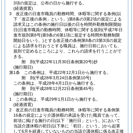
3項の規定は、公布の日から施行する。
(経過措置)
3
改正後の日進市職員の勤務時間、休暇等に関する条例
(以
下「改正後の条例」という。)
第8条の3第2項の規定による
請求又はこの条例の施行日以後の日を時間外勤務制限開始
日
(日進市職員の勤務時間、休暇等に関する規則
(平成7年日
進市規則第8号)
第9条の6第1項に規定する時間外勤務制限
開始日をいう。)
とする改正後の条例第8条の3第3項の規定
による請求を行おうとする職員は、施行日前においても、
規則で定めるところにより、これらの請求を行うことがで
きる。
附
則
(平成22年11月30日
条例第20号)
抄
(施行期日)
第1条
この条例は、平成22年12月1日から施行する。
附
則
(平成28年3月24日
条例第10号)
この条例は、平成28年4月1日から施行する。
附
則
(平成28年12月22日
条例第45号)
(施行期日)
1
この条例は、平成29年1月1日から施行する。
(経過措置)
2
改正前の日進市職員の勤務時間、休暇等に関する条例第
16条の規定により介護休暇の承認を受けた職員であって、
前項に掲げる施行の日
(以下「施行日」という。)
において
当該介護休暇の初日
(以下単に「初日」という。)
から起算
して6月を経過していないものの当該介護休暇に係る改正後