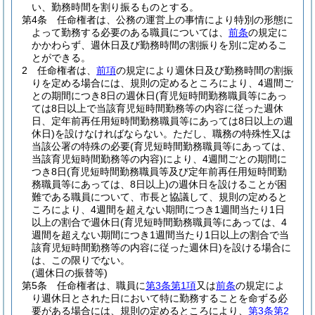
い、勤務時間を割り振るものとする。
第4条
任命権者は、公務の運営上の事情により特別の形態に
よって勤務する必要のある職員については、
前条
の規定に
かかわらず、週休日及び勤務時間の割振りを別に定めるこ
とができる。
2
任命権者は、
前項
の規定により週休日及び勤務時間の割振
りを定める場合には、規則の定めるところにより、4週間ご
との期間につき8日の週休日
(育児短時間勤務職員等にあっ
ては8日以上で当該育児短時間勤務等の内容に従った週休
日、定年前再任用短時間勤務職員等にあっては8日以上の週
休日)
を設けなければならない。
ただし、職務の特殊性又は
当該公署の特殊の必要
(育児短時間勤務職員等にあっては、
当該育児短時間勤務等の内容)
により、4週間ごとの期間に
つき8日
(育児短時間勤務職員等及び定年前再任用短時間勤
務職員等にあっては、8日以上)
の週休日を設けることが困
難である職員について、市長と協議して、規則の定めると
ころにより、4週間を超えない期間につき1週間当たり1日
以上の割合で週休日
(育児短時間勤務職員等にあっては、4
週間を超えない期間につき1週間当たり1日以上の割合で当
該育児短時間勤務等の内容に従った週休日)
を設ける場合に
は、この限りでない。
(週休日の振替等)
第5条
任命権者は、職員に
第3条第1項
又は
前条
の規定によ
り週休日とされた日において特に勤務することを命ずる必
要がある場合には、規則の定めるところにより、
第3条第2