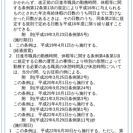
かかわらず、改正前の日進市職員の勤務時間、休暇等に関
する条例第12条第1項の規定により平成16年に与えられる
ものとされた年次有給休暇の日数のうち同日までに受けな
かった日数があるときは、その日数のうち、同条第2項に規
定する規則で定める日数を平成16年度に限り繰り越すこと
ができる。
附
則
(平成19年3月23日
条例第5号)
(施行期日)
1
この条例は、平成19年4月1日から施行する。
(経過措置)
2
日進市職員の勤務時間、休暇等に関する条例第4条第1項
に規定する公務の運営上の事情により特別の形態によって
勤務する必要のある職員の休憩時間及び休息時間について
は、当分の間、なお従前の例による。
附
則
(平成20年3月25日
条例第2号)
この条例は、平成20年4月1日から施行する。
附
則
(平成20年9月29日
条例第24号)
この条例は、平成20年10月1日から施行する。
附
則
(平成21年3月26日
条例第3号)
この条例は、平成21年4月1日から施行する。
附
則
(平成22年3月29日
条例第1号)
この条例は、平成22年4月1日から施行する。
附
則
(平成22年6月29日
条例第11号)
抄
(施行期日)
1
この条例は、平成22年6月30日から施行する。
ただし、第