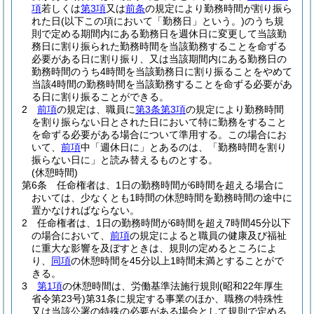
項
若しくは
第3項
又は
前条
の規定により勤務時間が割り振ら
れた日
(以下この項において「勤務日」という。)
のうち規
則で定める期間内にある勤務日を週休日に変更して当該勤
務日に割り振られた勤務時間を当該勤務することを命ずる
必要がある日に割り振り、又は当該期間内にある勤務日の
勤務時間のうち4時間を当該勤務日に割り振ることをやめて
当該4時間の勤務時間を当該勤務することを命ずる必要があ
る日に割り振ることができる。
2
前項
の規定は、職員に
第3条第3項
の規定により勤務時間
を割り振らない日とされた日において特に勤務をすること
を命ずる必要がある場合について準用する。
この場合にお
いて、
前項
中「週休日に」とあるのは、「勤務時間を割り
振らない日に」と読み替えるものとする。
(休憩時間)
第6条
任命権者は、1日の勤務時間が6時間を超える場合に
おいては、少なくとも1時間の休憩時間を勤務時間の途中に
置かなければならない。
2
任命権者は、1日の勤務時間が6時間を超え7時間45分以下
の場合において、
前項
の規定によると職員の健康及び福祉
に重大な影響を及ぼすときは、規則の定めるところによ
り、
同項
の休憩時間を45分以上1時間未満とすることがで
きる。
3
第1項
の休憩時間は、労働基準法施行規則
(昭和22年厚生
省令第23号)
第31条に規定する事業のほか、職務の特殊性
又は当該公署の特殊の必要がある場合として規則で定める