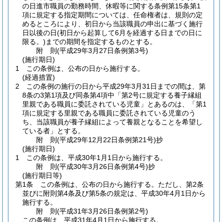
の日進市職員の勤務時間、休暇等に関する条例第15条第1
項に規定する指定期間については、任命権者は、規則の定
めるところにより、初日から当該職員の申出に基づく施行
日以後の日
(初日から起算して6月を経過する日までの日に
限る。)
までの期間を指定するものとする。
附
則
(平成29年3月27日
条例第3号)
(施行期日)
1
この条例は、公布の日から施行する。
(経過措置)
2
この条例の施行の日から平成29年3月31日までの間は、第
8条の3第1項及び同条第4項中「第2号に規定する養子縁組
里親である職員に委託されている児童」とあるのは、「第1
項に規定する里親である職員に委託されている児童のう
ち、当該職員が養子縁組によって養親となることを希望し
ている者」とする。
附
則
(平成29年12月22日
条例第21号)
抄
(施行期日)
1
この条例は、平成30年1月1日から施行する。
附
則
(平成30年3月26日
条例第4号)
抄
(施行期日等)
第1条
この条例は、公布の日から施行する。
ただし、第2条
並びに附則第4条及び第5条の規定は、平成30年4月1日から
施行する。
附
則
(平成31年3月26日
条例第2号)
この条例は、平成31年4月1日から施行する。