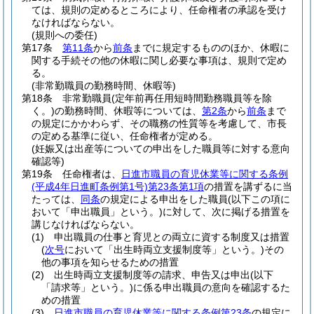
ては、規則の定めるところにより、任命権者の承認を受け
なければならない。
(規則への委任)
第17条
第11条
から
前条
までに規定するもののほか、休暇に
関する手続その他の休暇に関し必要な事項は、規則で定め
る。
(非常勤職員の勤務時間、休暇等)
第18条
非常勤職員
(定年前再任用短時間勤務職員等を除
く。)
の勤務時間、休暇等については、
第2条
から
前条
まで
の規定にかかわらず、その職務の性質等を考慮して、市長
の定める基準に従い、任命権者が定める。
(妊娠又は出産等についての申出をした職員等に対する意向
確認等)
第19条
任命権者は、
日進市職員の育児休業等に関する条例
(平成4年日進町条例第1号)
第23条第1項
の措置を講ずるに当
たっては、
同条
の規定による申出をした職員
(以下この項に
おいて「申出職員」という。)
に対して、次に掲げる措置を
講じなければならない。
(1)
申出職員の仕事と育児との両立に資する制度又は措置
(
次号
において「出生時両立支援制度等」という。)
その
他の事項を知らせるための措置
(2)
出生時両立支援制度等の請求、申告又は申出
(以下
「請求等」という。)
に係る申出職員の意向を確認するた
めの措置
(3)
日進市職員の育児休業等に関する条例第23条
の規定に