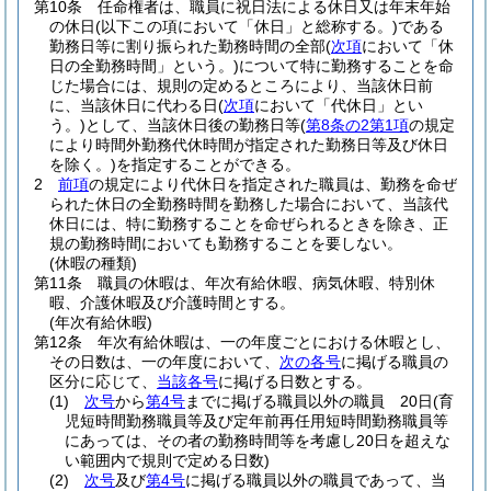
第10条
任命権者は、職員に祝日法による休日又は年末年始
の休日
(以下この項において「休日」と総称する。)
である
勤務日等に割り振られた勤務時間の全部
(
次項
において「休
日の全勤務時間」という。)
について特に勤務することを命
じた場合には、規則の定めるところにより、当該休日前
に、当該休日に代わる日
(
次項
において「代休日」とい
う。)
として、当該休日後の勤務日等
(
第8条の2第1項
の規定
により時間外勤務代休時間が指定された勤務日等及び休日
を除く。)
を指定することができる。
2
前項
の規定により代休日を指定された職員は、勤務を命ぜ
られた休日の全勤務時間を勤務した場合において、当該代
休日には、特に勤務することを命ぜられるときを除き、正
規の勤務時間においても勤務することを要しない。
(休暇の種類)
第11条
職員の休暇は、年次有給休暇、病気休暇、特別休
暇、介護休暇及び介護時間とする。
(年次有給休暇)
第12条
年次有給休暇は、一の年度ごとにおける休暇とし、
その日数は、一の年度において、
次の各号
に掲げる職員の
区分に応じて、
当該各号
に掲げる日数とする。
(1)
次号
から
第4号
までに掲げる職員以外の職員 20日
(育
児短時間勤務職員等及び定年前再任用短時間勤務職員等
にあっては、その者の勤務時間等を考慮し20日を超えな
い範囲内で規則で定める日数)
(2)
次号
及び
第4号
に掲げる職員以外の職員であって、当