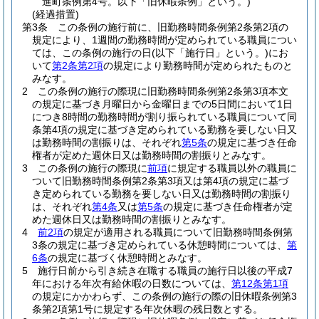
進町条例第4号。以下「旧休暇条例」という。)
(経過措置)
第3条
この条例の施行前に、旧勤務時間条例第2条第2項の
規定により、1週間の勤務時間が定められている職員につい
ては、この条例の施行の日
(以下「施行日」という。)
にお
いて
第2条第2項
の規定により勤務時間が定められたものと
みなす。
2
この条例の施行の際現に旧勤務時間条例第2条第3項本文
の規定に基づき月曜日から金曜日までの5日間において1日
につき8時間の勤務時間が割り振られている職員について同
条第4項の規定に基づき定められている勤務を要しない日又
は勤務時間の割振りは、それぞれ
第5条
の規定に基づき任命
権者が定めた週休日又は勤務時間の割振りとみなす。
3
この条例の施行の際現に
前項
に規定する職員以外の職員に
ついて旧勤務時間条例第2条第3項又は第4項の規定に基づ
き定められている勤務を要しない日又は勤務時間の割振り
は、それぞれ
第4条
又は
第5条
の規定に基づき任命権者が定
めた週休日又は勤務時間の割振りとみなす。
4
前2項
の規定が適用される職員について旧勤務時間条例第
3条の規定に基づき定められている休憩時間については、
第
6条
の規定に基づく休憩時間とみなす。
5
施行日前から引き続き在職する職員の施行日以後の平成7
年における年次有給休暇の日数については、
第12条第1項
の規定にかかわらず、この条例の施行の際の旧休暇条例第3
条第2項第1号に規定する年次休暇の残日数とする。