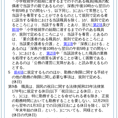
「小学校就学の始期に達するまでの子のある職員
(職員の配
偶者で当該子の親であるものが、深夜
(午後10時から翌日の
午前5時までの間をいう。以下同じ。)
において常態として
当該子を養育することができるものとして規則で定める者
に該当する場合における当該職員を除く。)
が、規則で定め
るところにより、当該子を養育」とあり、並びに
第2項
及び
前項
中「小学校就学の始期に達するまでの子のある職員
が、規則で定めるところにより、当該子を養育」とあるの
は、「要介護者のある職員が、規則で定めるところによ
り、当該要介護者を介護」と、
第1項
中「深夜における」と
あるのは「深夜
(午後10時から翌日の午前5時までの間をい
う。)
における」と、
第2項
中「当該請求をした職員の業務
を処理するための措置を講ずることが著しく困難である」
とあるのは「公務の運営に支障がある」と読み替えるもの
とする。
5
前4項
に規定するもののほか、勤務の制限に関する手続そ
の他の勤務の制限に関し必要な事項は、規則で定める。
(休日)
第9条
職員は、国民の祝日に関する法律
(昭和23年法律第
178号)
に規定する休日
(以下「祝日法による休日」とい
う。)
には、特に勤務することを命ぜられる者を除き、正規
の勤務時間においても勤務することを要しない。
12月29日
から翌年の1月3日までの日
(祝日法による休日を除く。以下
「年末年始の休日」という。)
についても、同様とする。
(休日の代休日)