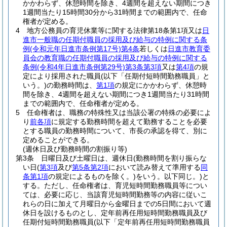
かかわらず、休憩時間を除き、4週間を超えない期間につき
1週間当たり15時間30分から31時間までの範囲内で、任命
権者が定める。
4
地方公務員の育児休業等に関する法律第18条第1項又は
日
進市一般職の任期付職員の採用及び給与の特例に関する条
例
(令和元年日進市条例第17号)
第4条
若しくは
日進市教育委
員会の教育職の任期付職員の採用及び給与の特例に関する
条例
(令和4年日進市条例第29号)
第3条第3項
又は
第4項
の規
定により採用された職員
(以下「任期付短時間勤務職員」と
いう。)
の勤務時間は、
第1項
の規定にかかわらず、休憩時
間を除き、4週間を超えない期間につき1週間当たり31時間
までの範囲内で、任命権者が定める。
5
任命権者は、職務の特殊性又は当該公署の特殊の必要によ
り
前各項
に規定する勤務時間を超えて勤務することを必要
とする職員の勤務時間について、市長の承認を得て、別に
定めることができる。
(週休日及び勤務時間の割振り等)
第3条
日曜日及び土曜日は、週休日
(勤務時間を割り振らな
い日
(
第3項
及び
第5条第2項
において読み替えて準用する
同
条第1項
の規定によるものを除く。)
をいう。以下同じ。)
と
する。
ただし、任命権者は、育児短時間勤務職員等につい
ては、必要に応じ、当該育児短時間勤務等の内容に従いこ
れらの日に加えて月曜日から金曜日までの5日間において週
休日を設けるものとし、定年前再任用短時間勤務職員及び
任期付短時間勤務職員
(以下「定年前再任用短時間勤務職員