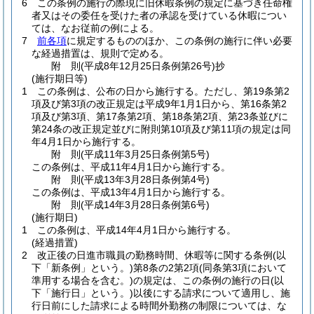
6
この条例の施行の際現に旧休暇条例の規定に基づき任命権
者又はその委任を受けた者の承認を受けている休暇につい
ては、なお従前の例による。
7
前各項
に規定するもののほか、この条例の施行に伴い必要
な経過措置は、規則で定める。
附
則
(平成8年12月25日
条例第26号)
抄
(施行期日等)
1
この条例は、公布の日から施行する。
ただし、第19条第2
項及び第3項の改正規定は平成9年1月1日から、第16条第2
項及び第3項、第17条第2項、第18条第2項、第23条並びに
第24条の改正規定並びに附則第10項及び第11項の規定は同
年4月1日から施行する。
附
則
(平成11年3月25日
条例第5号)
この条例は、平成11年4月1日から施行する。
附
則
(平成13年3月28日
条例第4号)
この条例は、平成13年4月1日から施行する。
附
則
(平成14年3月28日
条例第6号)
(施行期日)
1
この条例は、平成14年4月1日から施行する。
(経過措置)
2
改正後の日進市職員の勤務時間、休暇等に関する条例
(以
下「新条例」という。)
第8条の2第2項
(同条第3項において
準用する場合を含む。)
の規定は、この条例の施行の日
(以
下「施行日」という。)
以後にする請求について適用し、施
行日前にした請求による時間外勤務の制限については、な