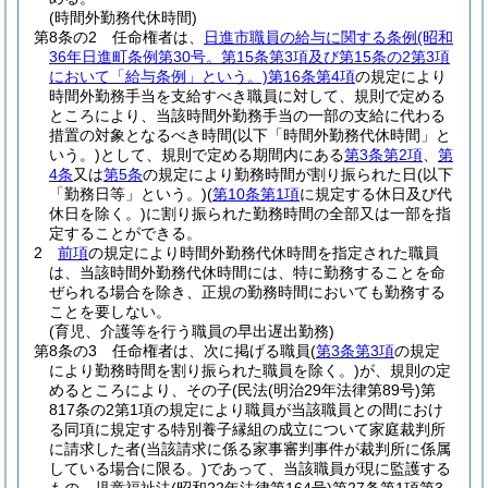
(時間外勤務代休時間)
第8条の2
任命権者は、
日進市職員の給与に関する条例
(昭和
36年日進町条例第30号。第15条第3項及び第15条の2第3項
において「給与条例」という。)
第16条第4項
の規定により
時間外勤務手当を支給すべき職員に対して、規則で定める
ところにより、当該時間外勤務手当の一部の支給に代わる
措置の対象となるべき時間
(以下「時間外勤務代休時間」と
いう。)
として、規則で定める期間内にある
第3条第2項
、
第
4条
又は
第5条
の規定により勤務時間が割り振られた日
(以下
「勤務日等」という。)
(
第10条第1項
に規定する休日及び代
休日を除く。)
に割り振られた勤務時間の全部又は一部を指
定することができる。
2
前項
の規定により時間外勤務代休時間を指定された職員
は、当該時間外勤務代休時間には、特に勤務することを命
ぜられる場合を除き、正規の勤務時間においても勤務する
ことを要しない。
(育児、介護等を行う職員の早出遅出勤務)
第8条の3
任命権者は、次に掲げる職員
(
第3条第3項
の規定
により勤務時間を割り振られた職員を除く。)
が、規則の定
めるところにより、その子
(民法
(明治29年法律第89号)
第
817条の2第1項の規定により職員が当該職員との間におけ
る同項に規定する特別養子縁組の成立について家庭裁判所
に請求した者
(当該請求に係る家事審判事件が裁判所に係属
している場合に限る。)
であって、当該職員が現に監護する