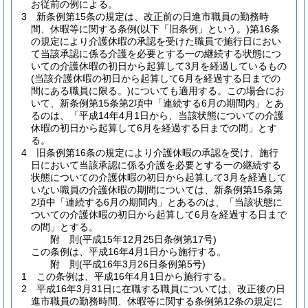
お従前の例による。
3
新条例第15条の規定は、改正前の日進市職員の勤務時
間、休暇等に関する条例
(以下「旧条例」という。)
第16条
の規定により介護休暇の承認を受けた職員で施行日におい
て当該承認に係る介護を必要とする一の継続する状態につ
いての介護休暇の初日から起算して3月を経過しているもの
(当該介護休暇の初日から起算して6月を経過する日までの
間にある職員に限る。)
についても適用する。
この場合にお
いて、新条例第15条第2項中「連続する6月の期間内」とあ
るのは、「平成14年4月1日から、当該状態についての介護
休暇の初日から起算して6月を経過する日までの間」とす
る。
4
旧条例第16条の規定により介護休暇の承認を受け、施行
日において当該承認に係る介護を必要とする一の継続する
状態についての介護休暇の初日から起算して3月を経過して
いない職員の介護休暇の期間については、新条例第15条第
2項中「連続する6月の期間内」とあるのは、「当該状態に
ついての介護休暇の初日から起算して6月を経過する日まで
の間」とする。
附
則
(平成15年12月25日
条例第17号)
この条例は、平成16年4月1日から施行する。
附
則
(平成16年3月26日
条例第5号)
1
この条例は、平成16年4月1日から施行する。
2
平成16年3月31日に在職する職員については、改正後の日
進市職員の勤務時間、休暇等に関する条例第12条の規定に