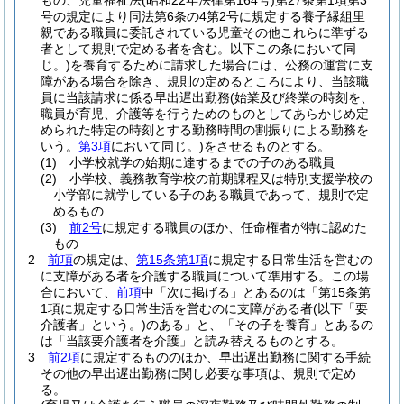
もの、児童福祉法
(昭和22年法律第164号)
第27条第1項第3
号の規定により同法第6条の4第2号に規定する養子縁組里
親である職員に委託されている児童その他これらに準ずる
者として規則で定める者を含む。以下この条において同
じ。)
を養育するために請求した場合には、公務の運営に支
障がある場合を除き、規則の定めるところにより、当該職
員に当該請求に係る早出遅出勤務
(始業及び終業の時刻を、
職員が育児、介護等を行うためのものとしてあらかじめ定
められた特定の時刻とする勤務時間の割振りによる勤務を
いう。
第3項
において同じ。)
をさせるものとする。
(1)
小学校就学の始期に達するまでの子のある職員
(2)
小学校、義務教育学校の前期課程又は特別支援学校の
小学部に就学している子のある職員であって、規則で定
めるもの
(3)
前2号
に規定する職員のほか、任命権者が特に認めた
もの
2
前項
の規定は、
第15条第1項
に規定する日常生活を営むの
に支障がある者を介護する職員について準用する。
この場
合において、
前項
中「次に掲げる」とあるのは「第15条第
1項に規定する日常生活を営むのに支障がある者
(以下「要
介護者」という。)
のある」と、「その子を養育」とあるの
は「当該要介護者を介護」と読み替えるものとする。
3
前2項
に規定するもののほか、早出遅出勤務に関する手続
その他の早出遅出勤務に関し必要な事項は、規則で定め
る。