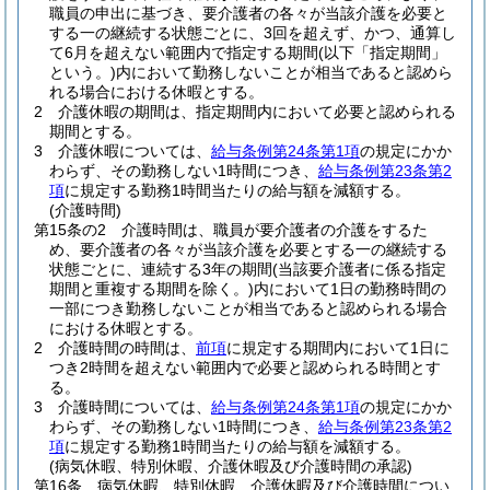
職員の申出に基づき、要介護者の各々が当該介護を必要と
する一の継続する状態ごとに、3回を超えず、かつ、通算し
て6月を超えない範囲内で指定する期間
(以下「指定期間」
という。)
内において勤務しないことが相当であると認めら
れる場合における休暇とする。
2
介護休暇の期間は、指定期間内において必要と認められる
期間とする。
3
介護休暇については、
給与条例第24条第1項
の規定にかか
わらず、その勤務しない1時間につき、
給与条例第23条第2
項
に規定する勤務1時間当たりの給与額を減額する。
(介護時間)
第15条の2
介護時間は、職員が要介護者の介護をするた
め、要介護者の各々が当該介護を必要とする一の継続する
状態ごとに、連続する3年の期間
(当該要介護者に係る指定
期間と重複する期間を除く。)
内において1日の勤務時間の
一部につき勤務しないことが相当であると認められる場合
における休暇とする。
2
介護時間の時間は、
前項
に規定する期間内において1日に
つき2時間を超えない範囲内で必要と認められる時間とす
る。
3
介護時間については、
給与条例第24条第1項
の規定にかか
わらず、その勤務しない1時間につき、
給与条例第23条第2
項
に規定する勤務1時間当たりの給与額を減額する。
(病気休暇、特別休暇、介護休暇及び介護時間の承認)
第16条
病気休暇、特別休暇、介護休暇及び介護時間につい