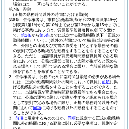
場合には、一斉に与えないことができる。
第7条
削除
(正規の勤務時間以外の時間における勤務)
第8条
任命権者は、市長
(労働基準法
(昭和22年法律第49号)
別表第1第1号から第10号まで及び第13号から第15号までに
掲げる事業にあっては、労働基準監督署長)
の許可を受け
て、
第2条
から
第5条
までに規定する勤務時間
(以下「正規の
勤務時間」という。)
以外の時間において職員に設備等の保
全、外部との連絡及び文書の収受を目的とする勤務その他
の規則で定める断続的な勤務をすることを命ずることがで
きる。
ただし、当該職員が育児短時間勤務職員等である場
合にあっては、公務の運営に著しい支障が生ずると認めら
れる場合として規則で定める場合に限り、当該断続的な勤
務をすることを命ずることができる。
2
任命権者は、公務のために臨時又は緊急の必要がある場合
には、正規の勤務時間以外の時間において職員に
前項
に掲
げる勤務以外の勤務をすることを命ずることができる。
た
だし、当該職員が育児短時間勤務職員等である場合にあっ
ては、公務の運営に著しい支障が生ずると認められる場合
として規則で定める場合に限り、正規の勤務時間以外の時
間において
同項
に掲げる勤務以外の勤務をすることを命ず
ることができる。
3
前項
に規定するもののほか、
同項
に規定する正規の勤務時
間以外の時間における勤務に関し必要な事項は、規則で定
める。