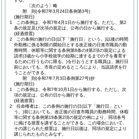
する。
〔次のよう〕略
附
則
(令和7年3月24日
条例第3号)
(施行期日)
1
この条例は、令和7年4月1日から施行する。
ただし、第2
条の規定及び次項の規定は、公布の日から施行する。
(経過措置)
2
この条例の施行の日
(以下「施行日」という。)
以後の時間
外勤務に係る制限の開始日とする改正後の日進市職員の勤
務時間、休暇等に関する条例第8条の4第2項の規定による
請求
(3歳から小学校就学の始期に達するまでの子を養育す
るために行うものに限る。)
を行おうとする職員は、施行日
前においても、市長の定めるところにより、当該請求を行
うことができる。
附
則
(令和7年7月3日
条例第27号)
抄
(施行期日)
1
この条例は、令和7年10月1日から施行する。
ただし、次
項の規定は、公布の日から施行する。
(経過措置)
2
任命権者は、この条例の施行の日
(以下「施行日」とい
う。)
前においても、改正後の日進市職員の勤務時間、休暇
等に関する条例第19条第2項の規定の例により、同項各号
に掲げる措置を講ずることができる。
この場合において、
その講じられた措置は、施行日以後は、同項の規定により
講じられたものとみなす。