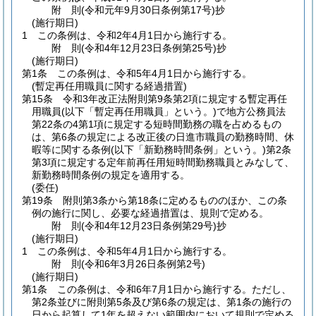
附
則
(令和元年9月30日
条例第17号)
抄
(施行期日)
1
この条例は、令和2年4月1日から施行する。
附
則
(令和4年12月23日
条例第25号)
抄
(施行期日)
第1条
この条例は、令和5年4月1日から施行する。
(暫定再任用職員に関する経過措置)
第15条
令和3年改正法附則第9条第2項に規定する暫定再任
用職員
(以下「暫定再任用職員」という。)
で地方公務員法
第22条の4第1項に規定する短時間勤務の職を占めるもの
は、第6条の規定による改正後の日進市職員の勤務時間、休
暇等に関する条例
(以下「新勤務時間条例」という。)
第2条
第3項に規定する定年前再任用短時間勤務職員とみなして、
新勤務時間条例の規定を適用する。
(委任)
第19条
附則第3条から第18条に定めるもののほか、この条
例の施行に関し、必要な経過措置は、規則で定める。
附
則
(令和4年12月23日
条例第29号)
抄
(施行期日)
1
この条例は、令和5年4月1日から施行する。
附
則
(令和6年3月26日
条例第2号)
(施行期日)
第1条
この条例は、令和6年7月1日から施行する。
ただし、
第2条並びに附則第5条及び第6条の規定は、第1条の施行の
日から起算して1年を超えない範囲内において規則で定める