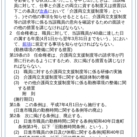
を必要とする状況に至ったことを申し出たときは、当該職
員に対して、仕事と介護との両立に資する制度又は措置
(以
下この条及び
次条
において「介護両立支援制度等」とい
う。)
その他の事項を知らせるとともに、介護両立支援制度
等の請求等に係る当該職員の意向を確認するための面談そ
の他の措置を講じなければならない。
2
任命権者は、職員に対して、当該職員が40歳に達した日
の属する年度
(4月1日から翌年3月31日までをいう。)
におい
て、
前項
に規定する事項を知らせなければならない。
(勤務環境の整備に関する措置)
第19条の3
任命権者は、介護両立支援制度等の請求等が円
滑に行われるようにするため、次に掲げる措置を講じなけ
ればならない。
(1)
職員に対する介護両立支援制度等に係る研修の実施
(2)
介護両立支援制度等に関する相談体制の整備
(3)
その他介護両立支援制度等に係る勤務環境の整備に関
する措置
附
則
(施行期日)
第1条
この条例は、平成7年4月1日から施行する。
(日進市職員の勤務時間に関する条例等の廃止)
第2条
次に掲げる条例は、廃止する。
(1)
日進市職員の勤務時間に関する条例
(昭和40年日進町
条例第3号。以下「旧勤務時間条例」という。)
(2)
日進市職員の休日及び休暇に関する条例
(昭和40年日