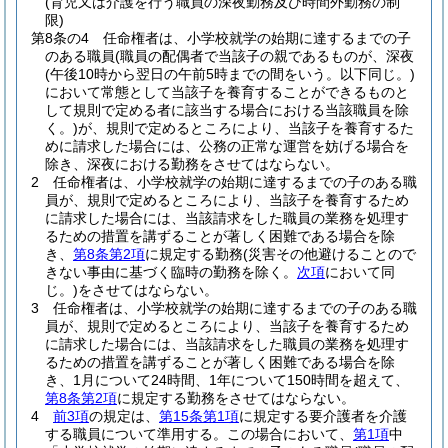
(育児又は介護を行う職員の深夜勤務及び時間外勤務の制
限)
第8条の4
任命権者は、小学校就学の始期に達するまでの子
のある職員
(職員の配偶者で当該子の親であるものが、深夜
(午後10時から翌日の午前5時までの間をいう。以下同じ。)
において常態として当該子を養育することができるものと
して規則で定める者に該当する場合における当該職員を除
く。)
が、規則で定めるところにより、当該子を養育するた
めに請求した場合には、公務の正常な運営を妨げる場合を
除き、深夜における勤務をさせてはならない。
2
任命権者は、小学校就学の始期に達するまでの子のある職
員が、規則で定めるところにより、当該子を養育するため
に請求した場合には、当該請求をした職員の業務を処理す
るための措置を講ずることが著しく困難である場合を除
き、
第8条第2項
に規定する勤務
(災害その他避けることので
きない事由に基づく臨時の勤務を除く。
次項
において同
じ。)
をさせてはならない。
3
任命権者は、小学校就学の始期に達するまでの子のある職
員が、規則で定めるところにより、当該子を養育するため
に請求した場合には、当該請求をした職員の業務を処理す
るための措置を講ずることが著しく困難である場合を除
き、1月について24時間、1年について150時間を超えて、
第8条第2項
に規定する勤務をさせてはならない。
4
前3項
の規定は、
第15条第1項
に規定する要介護者を介護
する職員について準用する。
この場合において、
第1項
中