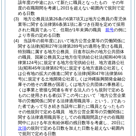
該年度の中途において新たに職員となったもの その年
度の在職期間を考慮し20日を超えない範囲内で規則で定
める日数
(3)
地方公務員法第26条の6第7項又は地方公務員の育児休
業等に関する法律第6条第1項に基づき任期を定めて採用
された職員であって、任期が1年未満の職員
前号
の例に
より市長の定める日数
(4)
当該年の前年度において地方公営企業等の労働関係に
関する法律
(昭和27年法律第289号)
の適用を受ける職員、
特別職に属する地方公務員、日進市以外の地方公共団体
の職員、国家公務員又は地方住宅供給公社法
(昭和40年法
律第124号)
に規定する地方住宅供給公社、地方道路公社
法
(昭和45年法律第82号)
に規定する地方道路公社若しく
は公有地の拡大の推進に関する法律
(昭和47年法律第66
号)
に規定する土地開発公社若しくは沖縄振興開発金融公
庫その他その業務が国若しくは地方公共団体の事務若し
くは事業と密接な関連を有する法人のうち規則で定める
ものに使用される者
(以下この号において「地方公営企業
等の労働関係に関する法律適用職員等」という。)
であっ
た者であって引き続き当該年に新たに職員となったもの
その他規則で定める職員 地方公営企業等の労働関係に
関する法律適用職員等としての在職期間及びその在職期
間中における年次有給休暇の残日数等を考慮し、20日に
次項
の規則で定める日数を加えた日数を超えない範囲内
で規則で定める日数