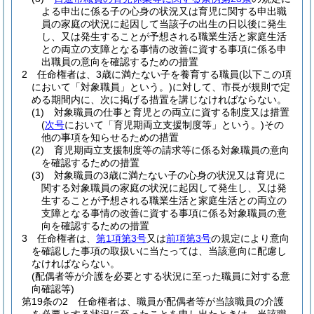
よる申出に係る子の心身の状況又は育児に関する申出職
員の家庭の状況に起因して当該子の出生の日以後に発生
し、又は発生することが予想される職業生活と家庭生活
との両立の支障となる事情の改善に資する事項に係る申
出職員の意向を確認するための措置
2
任命権者は、3歳に満たない子を養育する職員
(以下この項
において「対象職員」という。)
に対して、市長が規則で定
める期間内に、次に掲げる措置を講じなければならない。
(1)
対象職員の仕事と育児との両立に資する制度又は措置
(
次号
において「育児期両立支援制度等」という。)
その
他の事項を知らせるための措置
(2)
育児期両立支援制度等の請求等に係る対象職員の意向
を確認するための措置
(3)
対象職員の3歳に満たない子の心身の状況又は育児に
関する対象職員の家庭の状況に起因して発生し、又は発
生することが予想される職業生活と家庭生活との両立の
支障となる事情の改善に資する事項に係る対象職員の意
向を確認するための措置
3
任命権者は、
第1項第3号
又は
前項第3号
の規定により意向
を確認した事項の取扱いに当たっては、当該意向に配慮し
なければならない。
(配偶者等が介護を必要とする状況に至った職員に対する意
向確認等)
第19条の2
任命権者は、職員が配偶者等が当該職員の介護