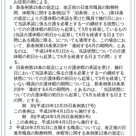
お従前の例による。
3
新条例第15条の規定は、改正前の日進市職員の勤務時
間、休暇等に関する条例
(以下「旧条例」という。)
第16条
の規定により介護休暇の承認を受けた職員で施行日におい
て当該承認に係る介護を必要とする一の継続する状態につ
いての介護休暇の初日から起算して3月を経過しているもの
(当該介護休暇の初日から起算して6月を経過する日までの
間にある職員に限る。)
についても適用する。
この場合にお
いて、新条例第15条第2項中「連続する6月の期間内」とあ
るのは、「平成14年4月1日から、当該状態についての介護
休暇の初日から起算して6月を経過する日までの間」とす
る。
4
旧条例第16条の規定により介護休暇の承認を受け、施行
日において当該承認に係る介護を必要とする一の継続する
状態についての介護休暇の初日から起算して3月を経過して
いない職員の介護休暇の期間については、新条例第15条第
2項中「連続する6月の期間内」とあるのは、「当該状態に
ついての介護休暇の初日から起算して6月を経過する日まで
の間」とする。
附
則
(平成15年12月25日
条例第17号)
この条例は、平成16年4月1日から施行する。
附
則
(平成16年3月26日
条例第5号)
1
この条例は、平成16年4月1日から施行する。
2
平成16年3月31日に在職する職員については、改正後の日
進市職員の勤務時間、休暇等に関する条例第12条の規定に