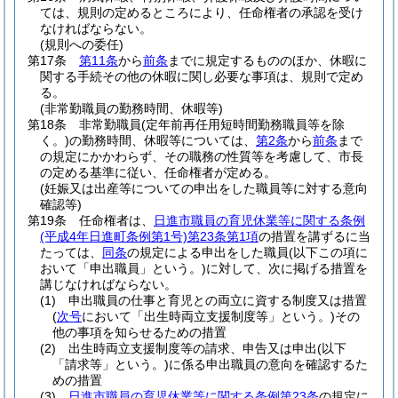
ては、規則の定めるところにより、任命権者の承認を受け
なければならない。
(規則への委任)
第17条
第11条
から
前条
までに規定するもののほか、休暇に
関する手続その他の休暇に関し必要な事項は、規則で定め
る。
(非常勤職員の勤務時間、休暇等)
第18条
非常勤職員
(定年前再任用短時間勤務職員等を除
く。)
の勤務時間、休暇等については、
第2条
から
前条
まで
の規定にかかわらず、その職務の性質等を考慮して、市長
の定める基準に従い、任命権者が定める。
(妊娠又は出産等についての申出をした職員等に対する意向
確認等)
第19条
任命権者は、
日進市職員の育児休業等に関する条例
(平成4年日進町条例第1号)
第23条第1項
の措置を講ずるに当
たっては、
同条
の規定による申出をした職員
(以下この項に
おいて「申出職員」という。)
に対して、次に掲げる措置を
講じなければならない。
(1)
申出職員の仕事と育児との両立に資する制度又は措置
(
次号
において「出生時両立支援制度等」という。)
その
他の事項を知らせるための措置
(2)
出生時両立支援制度等の請求、申告又は申出
(以下
「請求等」という。)
に係る申出職員の意向を確認するた
めの措置
(3)
日進市職員の育児休業等に関する条例第23条
の規定に