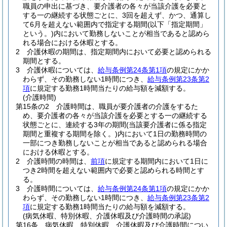
職員の申出に基づき、要介護者の各々が当該介護を必要と
する一の継続する状態ごとに、3回を超えず、かつ、通算し
て6月を超えない範囲内で指定する期間
(以下「指定期間」
という。)
内において勤務しないことが相当であると認めら
れる場合における休暇とする。
2
介護休暇の期間は、指定期間内において必要と認められる
期間とする。
3
介護休暇については、
給与条例第24条第1項
の規定にかか
わらず、その勤務しない1時間につき、
給与条例第23条第2
項
に規定する勤務1時間当たりの給与額を減額する。
(介護時間)
第15条の2
介護時間は、職員が要介護者の介護をするた
め、要介護者の各々が当該介護を必要とする一の継続する
状態ごとに、連続する3年の期間
(当該要介護者に係る指定
期間と重複する期間を除く。)
内において1日の勤務時間の
一部につき勤務しないことが相当であると認められる場合
における休暇とする。
2
介護時間の時間は、
前項
に規定する期間内において1日に
つき2時間を超えない範囲内で必要と認められる時間とす
る。
3
介護時間については、
給与条例第24条第1項
の規定にかか
わらず、その勤務しない1時間につき、
給与条例第23条第2
項
に規定する勤務1時間当たりの給与額を減額する。
(病気休暇、特別休暇、介護休暇及び介護時間の承認)
第16条
病気休暇、特別休暇、介護休暇及び介護時間につい