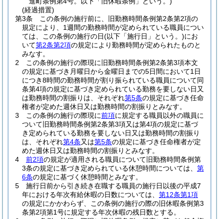
進町条例第4号。以下「旧休暇条例」という。)
(経過措置)
第3条
この条例の施行前に、旧勤務時間条例第2条第2項の
規定により、1週間の勤務時間が定められている職員につい
ては、この条例の施行の日
(以下「施行日」という。)
にお
いて
第2条第2項
の規定により勤務時間が定められたものと
みなす。
2
この条例の施行の際現に旧勤務時間条例第2条第3項本文
の規定に基づき月曜日から金曜日までの5日間において1日
につき8時間の勤務時間が割り振られている職員について同
条第4項の規定に基づき定められている勤務を要しない日又
は勤務時間の割振りは、それぞれ
第5条
の規定に基づき任命
権者が定めた週休日又は勤務時間の割振りとみなす。
3
この条例の施行の際現に
前項
に規定する職員以外の職員に
ついて旧勤務時間条例第2条第3項又は第4項の規定に基づ
き定められている勤務を要しない日又は勤務時間の割振り
は、それぞれ
第4条
又は
第5条
の規定に基づき任命権者が定
めた週休日又は勤務時間の割振りとみなす。
4
前2項
の規定が適用される職員について旧勤務時間条例第
3条の規定に基づき定められている休憩時間については、
第
6条
の規定に基づく休憩時間とみなす。
5
施行日前から引き続き在職する職員の施行日以後の平成7
年における年次有給休暇の日数については、
第12条第1項
の規定にかかわらず、この条例の施行の際の旧休暇条例第3
条第2項第1号に規定する年次休暇の残日数とする。