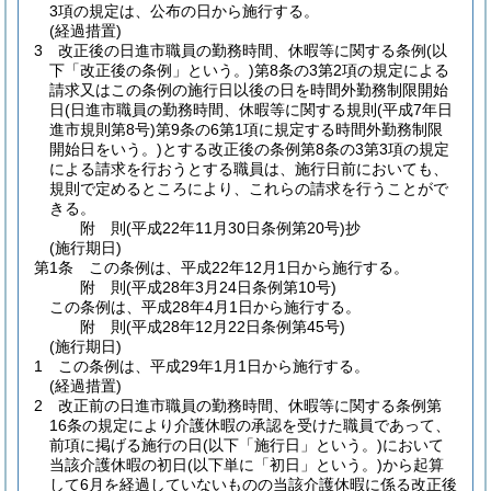
3項の規定は、公布の日から施行する。
(経過措置)
3
改正後の日進市職員の勤務時間、休暇等に関する条例
(以
下「改正後の条例」という。)
第8条の3第2項の規定による
請求又はこの条例の施行日以後の日を時間外勤務制限開始
日
(日進市職員の勤務時間、休暇等に関する規則
(平成7年日
進市規則第8号)
第9条の6第1項に規定する時間外勤務制限
開始日をいう。)
とする改正後の条例第8条の3第3項の規定
による請求を行おうとする職員は、施行日前においても、
規則で定めるところにより、これらの請求を行うことがで
きる。
附
則
(平成22年11月30日
条例第20号)
抄
(施行期日)
第1条
この条例は、平成22年12月1日から施行する。
附
則
(平成28年3月24日
条例第10号)
この条例は、平成28年4月1日から施行する。
附
則
(平成28年12月22日
条例第45号)
(施行期日)
1
この条例は、平成29年1月1日から施行する。
(経過措置)
2
改正前の日進市職員の勤務時間、休暇等に関する条例第
16条の規定により介護休暇の承認を受けた職員であって、
前項に掲げる施行の日
(以下「施行日」という。)
において
当該介護休暇の初日
(以下単に「初日」という。)
から起算
して6月を経過していないものの当該介護休暇に係る改正後