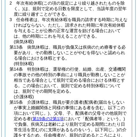
2
年次有給休暇
(この項の規定により繰り越されたものを除
く。)
は、規則で定める日数を限度として、当該年度の翌年
度に繰り越すことができる。
3
任命権者は、年次有給休暇を職員の請求する時期に与えな
ければならない。
ただし、請求された時期に年次有給休暇
を与えることが公務の正常な運営を妨げる場合において
は、他の時期にこれを与えることができる。
(病気休暇)
第13条
病気休暇は、職員が負傷又は疾病のため療養する必
要があり、その勤務しないことがやむを得ないと認められ
る場合における休暇とする。
(特別休暇)
第14条
特別休暇は、選挙権の行使、結婚、出産、交通機関
の事故その他の特別の事由により職員が勤務しないことが
相当である場合として規則で定める場合における休暇とす
る。
この場合において、規則で定める特別休暇について
は、規則でその期間を定める。
(介護休暇)
第15条
介護休暇は、職員が要介護者
(配偶者
(届出をしない
が事実上婚姻関係と同様の事情にある者を含む。以下この
項において同じ。)
、父母、子、配偶者の父母その他規則で
定める者
(
第19条の2第1項
において「配偶者等」という。)
で負傷、疾病又は老齢により規則で定める期間にわたり日
常生活を営むのに支障があるものをいう。以下同じ。)
の介
護をするため、任命権者が、規則の定めるところにより、