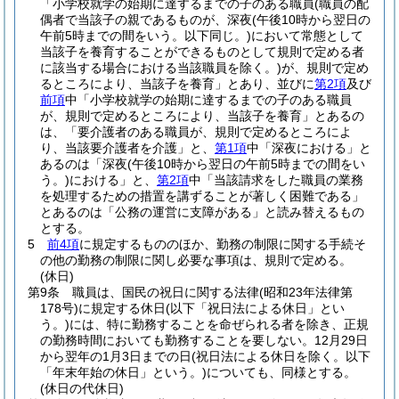
「小学校就学の始期に達するまでの子のある職員
(職員の配
偶者で当該子の親であるものが、深夜
(午後10時から翌日の
午前5時までの間をいう。以下同じ。)
において常態として
当該子を養育することができるものとして規則で定める者
に該当する場合における当該職員を除く。)
が、規則で定め
るところにより、当該子を養育」とあり、並びに
第2項
及び
前項
中「小学校就学の始期に達するまでの子のある職員
が、規則で定めるところにより、当該子を養育」とあるの
は、「要介護者のある職員が、規則で定めるところによ
り、当該要介護者を介護」と、
第1項
中「深夜における」と
あるのは「深夜
(午後10時から翌日の午前5時までの間をい
う。)
における」と、
第2項
中「当該請求をした職員の業務
を処理するための措置を講ずることが著しく困難である」
とあるのは「公務の運営に支障がある」と読み替えるもの
とする。
5
前4項
に規定するもののほか、勤務の制限に関する手続そ
の他の勤務の制限に関し必要な事項は、規則で定める。
(休日)
第9条
職員は、国民の祝日に関する法律
(昭和23年法律第
178号)
に規定する休日
(以下「祝日法による休日」とい
う。)
には、特に勤務することを命ぜられる者を除き、正規
の勤務時間においても勤務することを要しない。
12月29日
から翌年の1月3日までの日
(祝日法による休日を除く。以下
「年末年始の休日」という。)
についても、同様とする。
(休日の代休日)