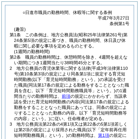
○日進市職員の勤務時間、休暇等に関する条例
平成7年3月27日
条例第1号
(趣旨)
第1条
この条例は、地方公務員法
(昭和25年法律第261号)
第
24条第5項の規定に基づき、職員の勤務時間、休日及び休
暇に関し必要な事項を定めるものとする。
(1週間の勤務時間)
第2条
職員の勤務時間は、休憩時間を除き、4週間を超えな
い期間につき1週間当たり38時間45分とする。
2
地方公務員の育児休業等に関する法律
(平成3年法律第110
号)
第10条第3項の規定により同条第1項に規定する育児短
時間勤務
(以下「育児短時間勤務」という。)
の承認を受け
た職員
(同法第17条の規定による勤務をすることとなった職
員を含む。以下「育児短時間勤務職員等」という。)
の1週
間当たりの勤務時間は、
前項
の規定にかかわらず、当該承
認を受けた育児短時間勤務の内容
(同法第17条の規定による
勤務をすることとなった職員にあっては、同条の規定によ
りすることとなった勤務の内容。以下「育児短時間勤務等
の内容」という。)
に従い、任命権者が定める。
3
地方公務員法第22条の4第1項又は第22条の5第1項若しく
は第2項の規定により採用された職員
(以下「定年前再任用
短時間勤務職員」という。)
の勤務時間は、
第1項
の規定に