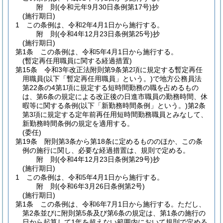
附
則
(令和元年9月30日
条例第17号)
抄
(施行期日)
1
この条例は、令和2年4月1日から施行する。
附
則
(令和4年12月23日
条例第25号)
抄
(施行期日)
第1条
この条例は、令和5年4月1日から施行する。
(暫定再任用職員に関する経過措置)
第15条
令和3年改正法附則第9条第2項に規定する暫定再任
用職員
(以下「暫定再任用職員」という。)
で地方公務員法
第22条の4第1項に規定する短時間勤務の職を占めるもの
は、第6条の規定による改正後の日進市職員の勤務時間、休
暇等に関する条例
(以下「新勤務時間条例」という。)
第2条
第3項に規定する定年前再任用短時間勤務職員とみなして、
新勤務時間条例の規定を適用する。
(委任)
第19条
附則第3条から第18条に定めるもののほか、この条
例の施行に関し、必要な経過措置は、規則で定める。
附
則
(令和4年12月23日
条例第29号)
抄
(施行期日)
1
この条例は、令和5年4月1日から施行する。
附
則
(令和6年3月26日
条例第2号)
(施行期日)
第1条
この条例は、令和6年7月1日から施行する。
ただし、
第2条並びに附則第5条及び第6条の規定は、第1条の施行の
日から起算して1年を超えない範囲内において規則で定める