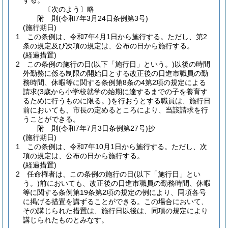
する。
〔次のよう〕略
附
則
(令和7年3月24日
条例第3号)
(施行期日)
1
この条例は、令和7年4月1日から施行する。
ただし、第2
条の規定及び次項の規定は、公布の日から施行する。
(経過措置)
2
この条例の施行の日
(以下「施行日」という。)
以後の時間
外勤務に係る制限の開始日とする改正後の日進市職員の勤
務時間、休暇等に関する条例第8条の4第2項の規定による
請求
(3歳から小学校就学の始期に達するまでの子を養育す
るために行うものに限る。)
を行おうとする職員は、施行日
前においても、市長の定めるところにより、当該請求を行
うことができる。
附
則
(令和7年7月3日
条例第27号)
抄
(施行期日)
1
この条例は、令和7年10月1日から施行する。
ただし、次
項の規定は、公布の日から施行する。
(経過措置)
2
任命権者は、この条例の施行の日
(以下「施行日」とい
う。)
前においても、改正後の日進市職員の勤務時間、休暇
等に関する条例第19条第2項の規定の例により、同項各号
に掲げる措置を講ずることができる。
この場合において、
その講じられた措置は、施行日以後は、同項の規定により
講じられたものとみなす。