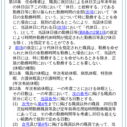
第10条
任命権者は、職員に祝日法による休日又は年末年始
の休日
(以下この項において「休日」と総称する。)
である
勤務日等に割り振られた勤務時間の全部
(
次項
において「休
日の全勤務時間」という。)
について特に勤務することを命
じた場合には、規則の定めるところにより、当該休日前
に、当該休日に代わる日
(
次項
において「代休日」とい
う。)
として、当該休日後の勤務日等
(
第8条の2第1項
の規定
により時間外勤務代休時間が指定された勤務日等及び休日
を除く。)
を指定することができる。
2
前項
の規定により代休日を指定された職員は、勤務を命ぜ
られた休日の全勤務時間を勤務した場合において、当該代
休日には、特に勤務することを命ぜられるときを除き、正
規の勤務時間においても勤務することを要しない。
(休暇の種類)
第11条
職員の休暇は、年次有給休暇、病気休暇、特別休
暇、介護休暇及び介護時間とする。
(年次有給休暇)
第12条
年次有給休暇は、一の年度ごとにおける休暇とし、
その日数は、一の年度において、
次の各号
に掲げる職員の
区分に応じて、
当該各号
に掲げる日数とする。
(1)
次号
から
第4号
までに掲げる職員以外の職員 20日
(育
児短時間勤務職員等及び定年前再任用短時間勤務職員等
にあっては、その者の勤務時間等を考慮し20日を超えな
い範囲内で規則で定める日数)
(2)
次号
及び
第4号
に掲げる職員以外の職員であって、当