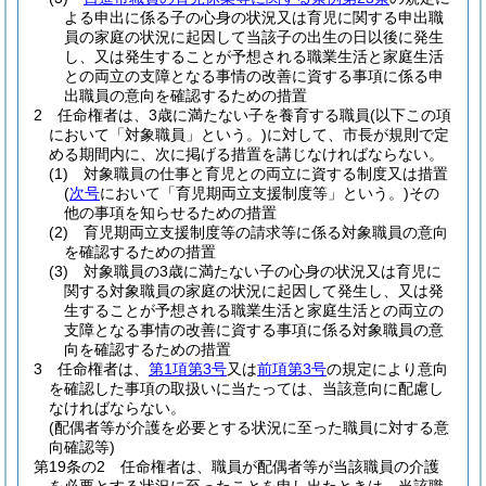
よる申出に係る子の心身の状況又は育児に関する申出職
員の家庭の状況に起因して当該子の出生の日以後に発生
し、又は発生することが予想される職業生活と家庭生活
との両立の支障となる事情の改善に資する事項に係る申
出職員の意向を確認するための措置
2
任命権者は、3歳に満たない子を養育する職員
(以下この項
において「対象職員」という。)
に対して、市長が規則で定
める期間内に、次に掲げる措置を講じなければならない。
(1)
対象職員の仕事と育児との両立に資する制度又は措置
(
次号
において「育児期両立支援制度等」という。)
その
他の事項を知らせるための措置
(2)
育児期両立支援制度等の請求等に係る対象職員の意向
を確認するための措置
(3)
対象職員の3歳に満たない子の心身の状況又は育児に
関する対象職員の家庭の状況に起因して発生し、又は発
生することが予想される職業生活と家庭生活との両立の
支障となる事情の改善に資する事項に係る対象職員の意
向を確認するための措置
3
任命権者は、
第1項第3号
又は
前項第3号
の規定により意向
を確認した事項の取扱いに当たっては、当該意向に配慮し
なければならない。
(配偶者等が介護を必要とする状況に至った職員に対する意
向確認等)
第19条の2
任命権者は、職員が配偶者等が当該職員の介護