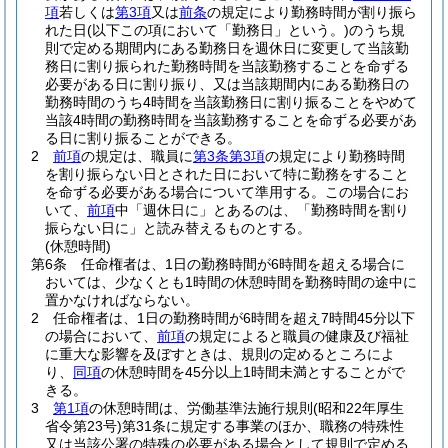
項
若しくは
第3項
又は
前条
の規定により勤務時間が割り振ら
れた日
(以下この項において「勤務日」という。)
のうち規
則で定める期間内にある勤務日を週休日に変更して当該勤
務日に割り振られた勤務時間を当該勤務することを命ずる
必要がある日に割り振り、又は当該期間内にある勤務日の
勤務時間のうち4時間を当該勤務日に割り振ることをやめて
当該4時間の勤務時間を当該勤務することを命ずる必要があ
る日に割り振ることができる。
2
前項
の規定は、職員に
第3条第3項
の規定により勤務時間
を割り振らない日とされた日において特に勤務をすること
を命ずる必要がある場合について準用する。
この場合にお
いて、
前項
中「週休日に」とあるのは、「勤務時間を割り
振らない日に」と読み替えるものとする。
(休憩時間)
第6条
任命権者は、1日の勤務時間が6時間を超える場合に
おいては、少なくとも1時間の休憩時間を勤務時間の途中に
置かなければならない。
2
任命権者は、1日の勤務時間が6時間を超え7時間45分以下
の場合において、
前項
の規定によると職員の健康及び福祉
に重大な影響を及ぼすときは、規則の定めるところによ
り、
同項
の休憩時間を45分以上1時間未満とすることがで
きる。
3
第1項
の休憩時間は、労働基準法施行規則
(昭和22年厚生
省令第23号)
第31条に規定する事業のほか、職務の特殊性
又は当該公署の特殊の必要がある場合として規則で定める