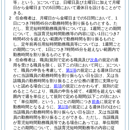
等」という。)
については、日曜日及び土曜日に加えて月曜
日から金曜日までの5日間において週休日を設けることがで
きる。
2
任命権者は、月曜日から金曜日までの5日間において、1
日につき7時間45分の勤務時間を割り振るものとする。
た
だし、育児短時間勤務職員等については、1週間ごとの期間
について、当該育児短時間勤務等の内容に従い1日につき7
時間45分を超えない範囲内で勤務時間を割り振るものと
し、定年前再任用短時間勤務職員等については、1週間ごと
の期間について、1日につき7時間45分を超えない範囲内で
勤務時間を割り振るものとする。
3
任命権者は、職員
(規則で定める職員及び
次条
の規定の適
用を受ける職員を除く。以下この項において同じ。)
につい
て、職員の申告を考慮して、
第1項
の規定による週休日のほ
かに当該職員の勤務時間を割り振らない日を設け、又は当
該職員の勤務時間を割り振ることが公務の運営に支障がな
いと認める場合には、
前項
の規定にかかわらず、規則の定
めるところにより、職員の申告を経て、4週間を超えない範
囲内で週を単位として規則で定める期間
(以下この項におい
て「単位期間」という。)
ごとの期間につき
前条
に規定する
勤務時間となるように、
第1項
の規定による週休日のほかに
当該職員の勤務時間を割り振らない日を設け、又は当該職
員の勤務時間を割り振ることができる。
ただし、当該職員
が育児短時間勤務職員等である場合にあっては、単位期間
ごとの期間について、当該育児短時間勤務等の内容に従