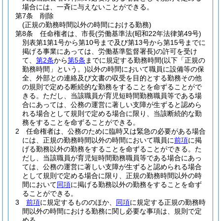
場合には、一斉に与えないことができる。
第7条
削除
(正規の勤務時間以外の時間における勤務)
第8条
任命権者は、市長
(労働基準法
(昭和22年法律第49号)
別表第1第1号から第10号まで及び第13号から第15号までに
掲げる事業にあっては、労働基準監督署長)
の許可を受け
て、
第2条
から
第5条
までに規定する勤務時間
(以下「正規の
勤務時間」という。)
以外の時間において職員に設備等の保
全、外部との連絡及び文書の収受を目的とする勤務その他
の規則で定める断続的な勤務をすることを命ずることがで
きる。
ただし、当該職員が育児短時間勤務職員等である場
合にあっては、公務の運営に著しい支障が生ずると認めら
れる場合として規則で定める場合に限り、当該断続的な勤
務をすることを命ずることができる。
2
任命権者は、公務のために臨時又は緊急の必要がある場合
には、正規の勤務時間以外の時間において職員に
前項
に掲
げる勤務以外の勤務をすることを命ずることができる。
た
だし、当該職員が育児短時間勤務職員等である場合にあっ
ては、公務の運営に著しい支障が生ずると認められる場合
として規則で定める場合に限り、正規の勤務時間以外の時
間において
同項
に掲げる勤務以外の勤務をすることを命ず
ることができる。
3
前項
に規定するもののほか、
同項
に規定する正規の勤務時
間以外の時間における勤務に関し必要な事項は、規則で定
める。