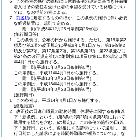
6
この条例の施行の際現に旧休暇条例の規定に基づき任命権
者又はその委任を受けた者の承認を受けている休暇につい
ては、なお従前の例による。
7
前各項
に規定するもののほか、この条例の施行に伴い必要
な経過措置は、規則で定める。
附
則
(平成8年12月25日
条例第26号)
抄
(施行期日等)
1
この条例は、公布の日から施行する。
ただし、第19条第2
項及び第3項の改正規定は平成9年1月1日から、第16条第2
項及び第3項、第17条第2項、第18条第2項、第23条並びに
第24条の改正規定並びに附則第10項及び第11項の規定は同
年4月1日から施行する。
附
則
(平成11年3月25日
条例第5号)
この条例は、平成11年4月1日から施行する。
附
則
(平成13年3月28日
条例第4号)
この条例は、平成13年4月1日から施行する。
附
則
(平成14年3月28日
条例第6号)
(施行期日)
1
この条例は、平成14年4月1日から施行する。
(経過措置)
2
改正後の日進市職員の勤務時間、休暇等に関する条例
(以
下「新条例」という。)
第8条の2第2項
(同条第3項において
準用する場合を含む。)
の規定は、この条例の施行の日
(以
下「施行日」という。)
以後にする請求について適用し、施
行日前にした請求による時間外勤務の制限については、な