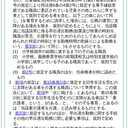
もの、児童福祉法
(昭和22年法律第164号)
第27条第1項第3
号の規定により同法第6条の4第2号に規定する養子縁組里
親である職員に委託されている児童その他これらに準ずる
者として規則で定める者を含む。以下この条において同
じ。)
を養育するために請求した場合には、公務の運営に支
障がある場合を除き、規則の定めるところにより、当該職
員に当該請求に係る早出遅出勤務
(始業及び終業の時刻を、
職員が育児、介護等を行うためのものとしてあらかじめ定
められた特定の時刻とする勤務時間の割振りによる勤務を
いう。
第3項
において同じ。)
をさせるものとする。
(1)
小学校就学の始期に達するまでの子のある職員
(2)
小学校、義務教育学校の前期課程又は特別支援学校の
小学部に就学している子のある職員であって、規則で定
めるもの
(3)
前2号
に規定する職員のほか、任命権者が特に認めた
もの
2
前項
の規定は、
第15条第1項
に規定する日常生活を営むの
に支障がある者を介護する職員について準用する。
この場
合において、
前項
中「次に掲げる」とあるのは「第15条第
1項に規定する日常生活を営むのに支障がある者
(以下「要
介護者」という。)
のある」と、「その子を養育」とあるの
は「当該要介護者を介護」と読み替えるものとする。
3
前2項
に規定するもののほか、早出遅出勤務に関する手続
その他の早出遅出勤務に関し必要な事項は、規則で定め
る。