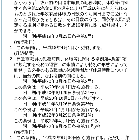
かかわらず、改正前の日進市職員の勤務時間、休暇等に関
する条例第12条第1項の規定により平成16年に与えられる
ものとされた年次有給休暇の日数のうち同日までに受けな
かった日数があるときは、その日数のうち、同条第2項に規
定する規則で定める日数を平成16年度に限り繰り越すこと
ができる。
附
則
(平成19年3月23日
条例第5号)
(施行期日)
1
この条例は、平成19年4月1日から施行する。
(経過措置)
2
日進市職員の勤務時間、休暇等に関する条例第4条第1項
に規定する公務の運営上の事情により特別の形態によって
勤務する必要のある職員の休憩時間及び休息時間について
は、当分の間、なお従前の例による。
附
則
(平成20年3月25日
条例第2号)
この条例は、平成20年4月1日から施行する。
附
則
(平成20年9月29日
条例第24号)
この条例は、平成20年10月1日から施行する。
附
則
(平成21年3月26日
条例第3号)
この条例は、平成21年4月1日から施行する。
附
則
(平成22年3月29日
条例第1号)
この条例は、平成22年4月1日から施行する。
附
則
(平成22年6月29日
条例第11号)
抄
(施行期日)
1
この条例は、平成22年6月30日から施行する。
ただし、第