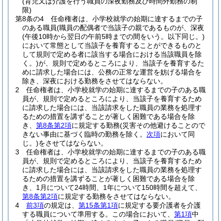
(育児又は介護を行う職員の深夜勤務及び時間外勤務の制
限)
第8条の4
任命権者は、小学校就学の始期に達するまでの子
のある職員
(職員の配偶者で当該子の親であるものが、深夜
(午後10時から翌日の午前5時までの間をいう。以下同じ。)
において常態として当該子を養育することができるものと
して規則で定める者に該当する場合における当該職員を除
く。)
が、規則で定めるところにより、当該子を養育するた
めに請求した場合には、公務の正常な運営を妨げる場合を
除き、深夜における勤務をさせてはならない。
2
任命権者は、小学校就学の始期に達するまでの子のある職
員が、規則で定めるところにより、当該子を養育するため
に請求した場合には、当該請求をした職員の業務を処理す
るための措置を講ずることが著しく困難である場合を除
き、
第8条第2項
に規定する勤務
(災害その他避けることので
きない事由に基づく臨時の勤務を除く。
次項
において同
じ。)
をさせてはならない。
3
任命権者は、小学校就学の始期に達するまでの子のある職
員が、規則で定めるところにより、当該子を養育するため
に請求した場合には、当該請求をした職員の業務を処理す
るための措置を講ずることが著しく困難である場合を除
き、1月について24時間、1年について150時間を超えて、
第8条第2項
に規定する勤務をさせてはならない。
4
前3項
の規定は、
第15条第1項
に規定する要介護者を介護
する職員について準用する。
この場合において、
第1項
中