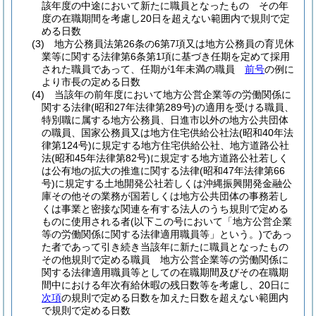
該年度の中途において新たに職員となったもの その年
度の在職期間を考慮し20日を超えない範囲内で規則で定
める日数
(3)
地方公務員法第26条の6第7項又は地方公務員の育児休
業等に関する法律第6条第1項に基づき任期を定めて採用
された職員であって、任期が1年未満の職員
前号
の例に
より市長の定める日数
(4)
当該年の前年度において地方公営企業等の労働関係に
関する法律
(昭和27年法律第289号)
の適用を受ける職員、
特別職に属する地方公務員、日進市以外の地方公共団体
の職員、国家公務員又は地方住宅供給公社法
(昭和40年法
律第124号)
に規定する地方住宅供給公社、地方道路公社
法
(昭和45年法律第82号)
に規定する地方道路公社若しく
は公有地の拡大の推進に関する法律
(昭和47年法律第66
号)
に規定する土地開発公社若しくは沖縄振興開発金融公
庫その他その業務が国若しくは地方公共団体の事務若し
くは事業と密接な関連を有する法人のうち規則で定める
ものに使用される者
(以下この号において「地方公営企業
等の労働関係に関する法律適用職員等」という。)
であっ
た者であって引き続き当該年に新たに職員となったもの
その他規則で定める職員 地方公営企業等の労働関係に
関する法律適用職員等としての在職期間及びその在職期
間中における年次有給休暇の残日数等を考慮し、20日に
次項
の規則で定める日数を加えた日数を超えない範囲内
で規則で定める日数