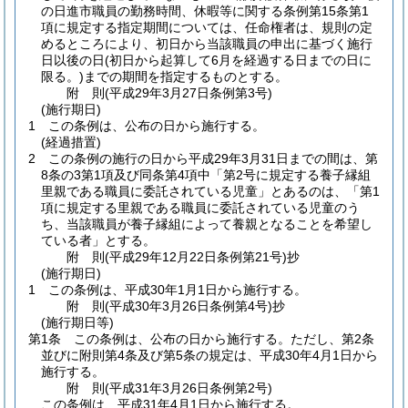
の日進市職員の勤務時間、休暇等に関する条例第15条第1
項に規定する指定期間については、任命権者は、規則の定
めるところにより、初日から当該職員の申出に基づく施行
日以後の日
(初日から起算して6月を経過する日までの日に
限る。)
までの期間を指定するものとする。
附
則
(平成29年3月27日
条例第3号)
(施行期日)
1
この条例は、公布の日から施行する。
(経過措置)
2
この条例の施行の日から平成29年3月31日までの間は、第
8条の3第1項及び同条第4項中「第2号に規定する養子縁組
里親である職員に委託されている児童」とあるのは、「第1
項に規定する里親である職員に委託されている児童のう
ち、当該職員が養子縁組によって養親となることを希望し
ている者」とする。
附
則
(平成29年12月22日
条例第21号)
抄
(施行期日)
1
この条例は、平成30年1月1日から施行する。
附
則
(平成30年3月26日
条例第4号)
抄
(施行期日等)
第1条
この条例は、公布の日から施行する。
ただし、第2条
並びに附則第4条及び第5条の規定は、平成30年4月1日から
施行する。
附
則
(平成31年3月26日
条例第2号)
この条例は、平成31年4月1日から施行する。