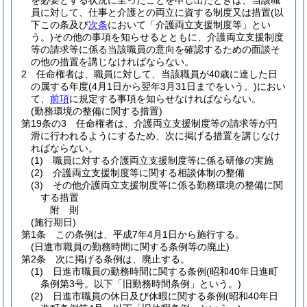
を必要とする状況に至ったことを申し出たときは、当該職
員に対して、仕事と介護との両立に資する制度又は措置
(以
下この条及び
次条
において「介護両立支援制度等」とい
う。)
その他の事項を知らせるとともに、介護両立支援制度
等の請求等に係る当該職員の意向を確認するための面談そ
の他の措置を講じなければならない。
2
任命権者は、職員に対して、当該職員が40歳に達した日
の属する年度
(4月1日から翌年3月31日までをいう。)
におい
て、
前項
に規定する事項を知らせなければならない。
(勤務環境の整備に関する措置)
第19条の3
任命権者は、介護両立支援制度等の請求等が円
滑に行われるようにするため、次に掲げる措置を講じなけ
ればならない。
(1)
職員に対する介護両立支援制度等に係る研修の実施
(2)
介護両立支援制度等に関する相談体制の整備
(3)
その他介護両立支援制度等に係る勤務環境の整備に関
する措置
附
則
(施行期日)
第1条
この条例は、平成7年4月1日から施行する。
(日進市職員の勤務時間に関する条例等の廃止)
第2条
次に掲げる条例は、廃止する。
(1)
日進市職員の勤務時間に関する条例
(昭和40年日進町
条例第3号。以下「旧勤務時間条例」という。)
(2)
日進市職員の休日及び休暇に関する条例
(昭和40年日