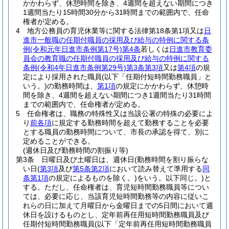
かかわらず、休憩時間を除き、4週間を超えない期間につき
1週間当たり15時間30分から31時間までの範囲内で、任命
権者が定める。
4
地方公務員の育児休業等に関する法律第18条第1項又は
日
進市一般職の任期付職員の採用及び給与の特例に関する条
例
(令和元年日進市条例第17号)
第4条
若しくは
日進市教育委
員会の教育職の任期付職員の採用及び給与の特例に関する
条例
(令和4年日進市条例第29号)
第3条第3項
又は
第4項
の規
定により採用された職員
(以下「任期付短時間勤務職員」と
いう。)
の勤務時間は、
第1項
の規定にかかわらず、休憩時
間を除き、4週間を超えない期間につき1週間当たり31時間
までの範囲内で、任命権者が定める。
5
任命権者は、職務の特殊性又は当該公署の特殊の必要によ
り
前各項
に規定する勤務時間を超えて勤務することを必要
とする職員の勤務時間について、市長の承認を得て、別に
定めることができる。
(週休日及び勤務時間の割振り等)
第3条
日曜日及び土曜日は、週休日
(勤務時間を割り振らな
い日
(
第3項
及び
第5条第2項
において読み替えて準用する
同
条第1項
の規定によるものを除く。)
をいう。以下同じ。)
と
する。
ただし、任命権者は、育児短時間勤務職員等につい
ては、必要に応じ、当該育児短時間勤務等の内容に従いこ
れらの日に加えて月曜日から金曜日までの5日間において週
休日を設けるものとし、定年前再任用短時間勤務職員及び
任期付短時間勤務職員
(以下「定年前再任用短時間勤務職員