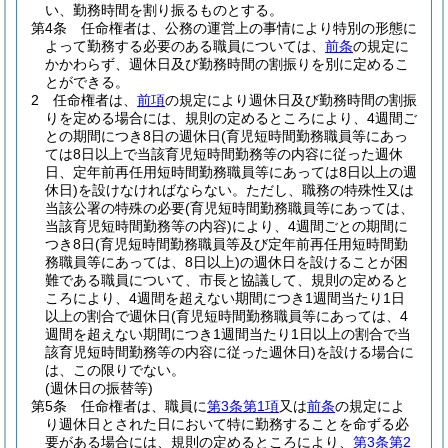
い、勤務時間を割り振るものとする。
第4条
任命権者は、公務の運営上の事情により特別の形態に
よって勤務する必要のある職員については、
前条
の規定に
かかわらず、週休日及び勤務時間の割振りを別に定めるこ
とができる。
2
任命権者は、
前項
の規定により週休日及び勤務時間の割振
りを定める場合には、規則の定めるところにより、4週間ご
との期間につき8日の週休日
(育児短時間勤務職員等にあっ
ては8日以上で当該育児短時間勤務等の内容に従った週休
日、定年前再任用短時間勤務職員等にあっては8日以上の週
休日)
を設けなければならない。
ただし、職務の特殊性又は
当該公署の特殊の必要
(育児短時間勤務職員等にあっては、
当該育児短時間勤務等の内容)
により、4週間ごとの期間に
つき8日
(育児短時間勤務職員等及び定年前再任用短時間勤
務職員等にあっては、8日以上)
の週休日を設けることが困
難である職員について、市長と協議して、規則の定めると
ころにより、4週間を超えない期間につき1週間当たり1日
以上の割合で週休日
(育児短時間勤務職員等にあっては、4
週間を超えない期間につき1週間当たり1日以上の割合で当
該育児短時間勤務等の内容に従った週休日)
を設ける場合に
は、この限りでない。
(週休日の振替等)
第5条
任命権者は、職員に
第3条第1項
又は
前条
の規定によ
り週休日とされた日において特に勤務することを命ずる必
要がある場合には、規則の定めるところにより、
第3条第2