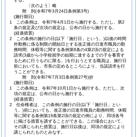
する。
〔次のよう〕略
附
則
(令和7年3月24日
条例第3号)
(施行期日)
1
この条例は、令和7年4月1日から施行する。
ただし、第2
条の規定及び次項の規定は、公布の日から施行する。
(経過措置)
2
この条例の施行の日
(以下「施行日」という。)
以後の時間
外勤務に係る制限の開始日とする改正後の日進市職員の勤
務時間、休暇等に関する条例第8条の4第2項の規定による
請求
(3歳から小学校就学の始期に達するまでの子を養育す
るために行うものに限る。)
を行おうとする職員は、施行日
前においても、市長の定めるところにより、当該請求を行
うことができる。
附
則
(令和7年7月3日
条例第27号)
抄
(施行期日)
1
この条例は、令和7年10月1日から施行する。
ただし、次
項の規定は、公布の日から施行する。
(経過措置)
2
任命権者は、この条例の施行の日
(以下「施行日」とい
う。)
前においても、改正後の日進市職員の勤務時間、休暇
等に関する条例第19条第2項の規定の例により、同項各号
に掲げる措置を講ずることができる。
この場合において、
その講じられた措置は、施行日以後は、同項の規定により
講じられたものとみなす。