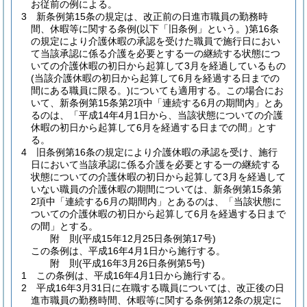
お従前の例による。
3
新条例第15条の規定は、改正前の日進市職員の勤務時
間、休暇等に関する条例
(以下「旧条例」という。)
第16条
の規定により介護休暇の承認を受けた職員で施行日におい
て当該承認に係る介護を必要とする一の継続する状態につ
いての介護休暇の初日から起算して3月を経過しているもの
(当該介護休暇の初日から起算して6月を経過する日までの
間にある職員に限る。)
についても適用する。
この場合にお
いて、新条例第15条第2項中「連続する6月の期間内」とあ
るのは、「平成14年4月1日から、当該状態についての介護
休暇の初日から起算して6月を経過する日までの間」とす
る。
4
旧条例第16条の規定により介護休暇の承認を受け、施行
日において当該承認に係る介護を必要とする一の継続する
状態についての介護休暇の初日から起算して3月を経過して
いない職員の介護休暇の期間については、新条例第15条第
2項中「連続する6月の期間内」とあるのは、「当該状態に
ついての介護休暇の初日から起算して6月を経過する日まで
の間」とする。
附
則
(平成15年12月25日
条例第17号)
この条例は、平成16年4月1日から施行する。
附
則
(平成16年3月26日
条例第5号)
1
この条例は、平成16年4月1日から施行する。
2
平成16年3月31日に在職する職員については、改正後の日
進市職員の勤務時間、休暇等に関する条例第12条の規定に