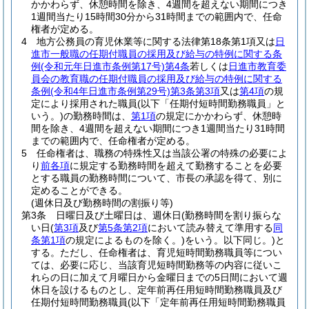
かかわらず、休憩時間を除き、4週間を超えない期間につき
1週間当たり15時間30分から31時間までの範囲内で、任命
権者が定める。
4
地方公務員の育児休業等に関する法律第18条第1項又は
日
進市一般職の任期付職員の採用及び給与の特例に関する条
例
(令和元年日進市条例第17号)
第4条
若しくは
日進市教育委
員会の教育職の任期付職員の採用及び給与の特例に関する
条例
(令和4年日進市条例第29号)
第3条第3項
又は
第4項
の規
定により採用された職員
(以下「任期付短時間勤務職員」と
いう。)
の勤務時間は、
第1項
の規定にかかわらず、休憩時
間を除き、4週間を超えない期間につき1週間当たり31時間
までの範囲内で、任命権者が定める。
5
任命権者は、職務の特殊性又は当該公署の特殊の必要によ
り
前各項
に規定する勤務時間を超えて勤務することを必要
とする職員の勤務時間について、市長の承認を得て、別に
定めることができる。
(週休日及び勤務時間の割振り等)
第3条
日曜日及び土曜日は、週休日
(勤務時間を割り振らな
い日
(
第3項
及び
第5条第2項
において読み替えて準用する
同
条第1項
の規定によるものを除く。)
をいう。以下同じ。)
と
する。
ただし、任命権者は、育児短時間勤務職員等につい
ては、必要に応じ、当該育児短時間勤務等の内容に従いこ
れらの日に加えて月曜日から金曜日までの5日間において週
休日を設けるものとし、定年前再任用短時間勤務職員及び
任期付短時間勤務職員
(以下「定年前再任用短時間勤務職員