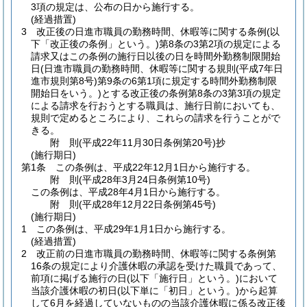
3項の規定は、公布の日から施行する。
(経過措置)
3
改正後の日進市職員の勤務時間、休暇等に関する条例
(以
下「改正後の条例」という。)
第8条の3第2項の規定による
請求又はこの条例の施行日以後の日を時間外勤務制限開始
日
(日進市職員の勤務時間、休暇等に関する規則
(平成7年日
進市規則第8号)
第9条の6第1項に規定する時間外勤務制限
開始日をいう。)
とする改正後の条例第8条の3第3項の規定
による請求を行おうとする職員は、施行日前においても、
規則で定めるところにより、これらの請求を行うことがで
きる。
附
則
(平成22年11月30日
条例第20号)
抄
(施行期日)
第1条
この条例は、平成22年12月1日から施行する。
附
則
(平成28年3月24日
条例第10号)
この条例は、平成28年4月1日から施行する。
附
則
(平成28年12月22日
条例第45号)
(施行期日)
1
この条例は、平成29年1月1日から施行する。
(経過措置)
2
改正前の日進市職員の勤務時間、休暇等に関する条例第
16条の規定により介護休暇の承認を受けた職員であって、
前項に掲げる施行の日
(以下「施行日」という。)
において
当該介護休暇の初日
(以下単に「初日」という。)
から起算
して6月を経過していないものの当該介護休暇に係る改正後