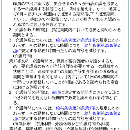
職員の申出に基づき、要介護者の各々が当該介護を必要と
する一の継続する状態ごとに、3回を超えず、かつ、通算し
て6月を超えない範囲内で指定する期間
(以下「指定期間」
という。)
内において勤務しないことが相当であると認めら
れる場合における休暇とする。
2
介護休暇の期間は、指定期間内において必要と認められる
期間とする。
3
介護休暇については、
給与条例第24条第1項
の規定にかか
わらず、その勤務しない1時間につき、
給与条例第23条第2
項
に規定する勤務1時間当たりの給与額を減額する。
(介護時間)
第15条の2
介護時間は、職員が要介護者の介護をするた
め、要介護者の各々が当該介護を必要とする一の継続する
状態ごとに、連続する3年の期間
(当該要介護者に係る指定
期間と重複する期間を除く。)
内において1日の勤務時間の
一部につき勤務しないことが相当であると認められる場合
における休暇とする。
2
介護時間の時間は、
前項
に規定する期間内において1日に
つき2時間を超えない範囲内で必要と認められる時間とす
る。
3
介護時間については、
給与条例第24条第1項
の規定にかか
わらず、その勤務しない1時間につき、
給与条例第23条第2
項
に規定する勤務1時間当たりの給与額を減額する。
(病気休暇、特別休暇、介護休暇及び介護時間の承認)
第16条
病気休暇、特別休暇、介護休暇及び介護時間につい