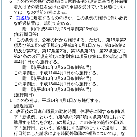
6
この条例の施行の際現に旧休暇条例の規定に基づき任命権
者又はその委任を受けた者の承認を受けている休暇につい
ては、なお従前の例による。
7
前各項
に規定するもののほか、この条例の施行に伴い必要
な経過措置は、規則で定める。
附
則
(平成8年12月25日
条例第26号)
抄
(施行期日等)
1
この条例は、公布の日から施行する。
ただし、第19条第2
項及び第3項の改正規定は平成9年1月1日から、第16条第2
項及び第3項、第17条第2項、第18条第2項、第23条並びに
第24条の改正規定並びに附則第10項及び第11項の規定は同
年4月1日から施行する。
附
則
(平成11年3月25日
条例第5号)
この条例は、平成11年4月1日から施行する。
附
則
(平成13年3月28日
条例第4号)
この条例は、平成13年4月1日から施行する。
附
則
(平成14年3月28日
条例第6号)
(施行期日)
1
この条例は、平成14年4月1日から施行する。
(経過措置)
2
改正後の日進市職員の勤務時間、休暇等に関する条例
(以
下「新条例」という。)
第8条の2第2項
(同条第3項において
準用する場合を含む。)
の規定は、この条例の施行の日
(以
下「施行日」という。)
以後にする請求について適用し、施
行日前にした請求による時間外勤務の制限については、な