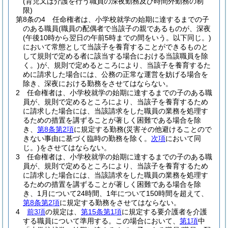
(育児又は介護を行う職員の深夜勤務及び時間外勤務の制
限)
第8条の4
任命権者は、小学校就学の始期に達するまでの子
のある職員
(職員の配偶者で当該子の親であるものが、深夜
(午後10時から翌日の午前5時までの間をいう。以下同じ。)
において常態として当該子を養育することができるものと
して規則で定める者に該当する場合における当該職員を除
く。)
が、規則で定めるところにより、当該子を養育するた
めに請求した場合には、公務の正常な運営を妨げる場合を
除き、深夜における勤務をさせてはならない。
2
任命権者は、小学校就学の始期に達するまでの子のある職
員が、規則で定めるところにより、当該子を養育するため
に請求した場合には、当該請求をした職員の業務を処理す
るための措置を講ずることが著しく困難である場合を除
き、
第8条第2項
に規定する勤務
(災害その他避けることので
きない事由に基づく臨時の勤務を除く。
次項
において同
じ。)
をさせてはならない。
3
任命権者は、小学校就学の始期に達するまでの子のある職
員が、規則で定めるところにより、当該子を養育するため
に請求した場合には、当該請求をした職員の業務を処理す
るための措置を講ずることが著しく困難である場合を除
き、1月について24時間、1年について150時間を超えて、
第8条第2項
に規定する勤務をさせてはならない。
4
前3項
の規定は、
第15条第1項
に規定する要介護者を介護
する職員について準用する。
この場合において、
第1項
中