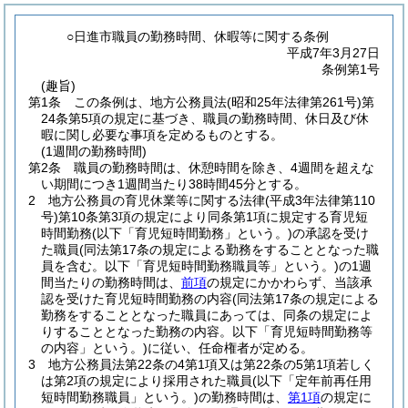
○日進市職員の勤務時間、休暇等に関する条例
平成7年3月27日
条例第1号
(趣旨)
第1条
この条例は、地方公務員法
(昭和25年法律第261号)
第
24条第5項の規定に基づき、職員の勤務時間、休日及び休
暇に関し必要な事項を定めるものとする。
(1週間の勤務時間)
第2条
職員の勤務時間は、休憩時間を除き、4週間を超えな
い期間につき1週間当たり38時間45分とする。
2
地方公務員の育児休業等に関する法律
(平成3年法律第110
号)
第10条第3項の規定により同条第1項に規定する育児短
時間勤務
(以下「育児短時間勤務」という。)
の承認を受け
た職員
(同法第17条の規定による勤務をすることとなった職
員を含む。以下「育児短時間勤務職員等」という。)
の1週
間当たりの勤務時間は、
前項
の規定にかかわらず、当該承
認を受けた育児短時間勤務の内容
(同法第17条の規定による
勤務をすることとなった職員にあっては、同条の規定によ
りすることとなった勤務の内容。以下「育児短時間勤務等
の内容」という。)
に従い、任命権者が定める。
3
地方公務員法第22条の4第1項又は第22条の5第1項若しく
は第2項の規定により採用された職員
(以下「定年前再任用
短時間勤務職員」という。)
の勤務時間は、
第1項
の規定に