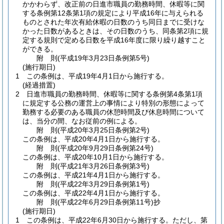
かかわらず、改正前の日進市職員の勤務時間、休暇等に関
する条例第12条第1項の規定により平成16年に与えられる
ものとされた年次有給休暇の日数のうち同日までに受けな
かった日数があるときは、その日数のうち、同条第2項に規
定する規則で定める日数を平成16年度に限り繰り越すこと
ができる。
附
則
(平成19年3月23日
条例第5号)
(施行期日)
1
この条例は、平成19年4月1日から施行する。
(経過措置)
2
日進市職員の勤務時間、休暇等に関する条例第4条第1項
に規定する公務の運営上の事情により特別の形態によって
勤務する必要のある職員の休憩時間及び休息時間について
は、当分の間、なお従前の例による。
附
則
(平成20年3月25日
条例第2号)
この条例は、平成20年4月1日から施行する。
附
則
(平成20年9月29日
条例第24号)
この条例は、平成20年10月1日から施行する。
附
則
(平成21年3月26日
条例第3号)
この条例は、平成21年4月1日から施行する。
附
則
(平成22年3月29日
条例第1号)
この条例は、平成22年4月1日から施行する。
附
則
(平成22年6月29日
条例第11号)
抄
(施行期日)
1
この条例は、平成22年6月30日から施行する。
ただし、第