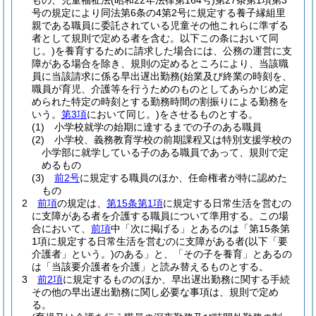
もの、児童福祉法
(昭和22年法律第164号)
第27条第1項第3
号の規定により同法第6条の4第2号に規定する養子縁組里
親である職員に委託されている児童その他これらに準ずる
者として規則で定める者を含む。以下この条において同
じ。)
を養育するために請求した場合には、公務の運営に支
障がある場合を除き、規則の定めるところにより、当該職
員に当該請求に係る早出遅出勤務
(始業及び終業の時刻を、
職員が育児、介護等を行うためのものとしてあらかじめ定
められた特定の時刻とする勤務時間の割振りによる勤務を
いう。
第3項
において同じ。)
をさせるものとする。
(1)
小学校就学の始期に達するまでの子のある職員
(2)
小学校、義務教育学校の前期課程又は特別支援学校の
小学部に就学している子のある職員であって、規則で定
めるもの
(3)
前2号
に規定する職員のほか、任命権者が特に認めた
もの
2
前項
の規定は、
第15条第1項
に規定する日常生活を営むの
に支障がある者を介護する職員について準用する。
この場
合において、
前項
中「次に掲げる」とあるのは「第15条第
1項に規定する日常生活を営むのに支障がある者
(以下「要
介護者」という。)
のある」と、「その子を養育」とあるの
は「当該要介護者を介護」と読み替えるものとする。
3
前2項
に規定するもののほか、早出遅出勤務に関する手続
その他の早出遅出勤務に関し必要な事項は、規則で定め
る。