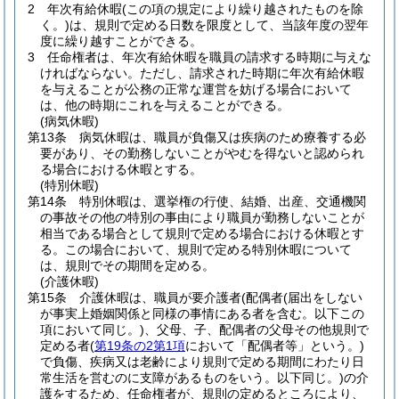
2
年次有給休暇
(この項の規定により繰り越されたものを除
く。)
は、規則で定める日数を限度として、当該年度の翌年
度に繰り越すことができる。
3
任命権者は、年次有給休暇を職員の請求する時期に与えな
ければならない。
ただし、請求された時期に年次有給休暇
を与えることが公務の正常な運営を妨げる場合において
は、他の時期にこれを与えることができる。
(病気休暇)
第13条
病気休暇は、職員が負傷又は疾病のため療養する必
要があり、その勤務しないことがやむを得ないと認められ
る場合における休暇とする。
(特別休暇)
第14条
特別休暇は、選挙権の行使、結婚、出産、交通機関
の事故その他の特別の事由により職員が勤務しないことが
相当である場合として規則で定める場合における休暇とす
る。
この場合において、規則で定める特別休暇について
は、規則でその期間を定める。
(介護休暇)
第15条
介護休暇は、職員が要介護者
(配偶者
(届出をしない
が事実上婚姻関係と同様の事情にある者を含む。以下この
項において同じ。)
、父母、子、配偶者の父母その他規則で
定める者
(
第19条の2第1項
において「配偶者等」という。)
で負傷、疾病又は老齢により規則で定める期間にわたり日
常生活を営むのに支障があるものをいう。以下同じ。)
の介
護をするため、任命権者が、規則の定めるところにより、