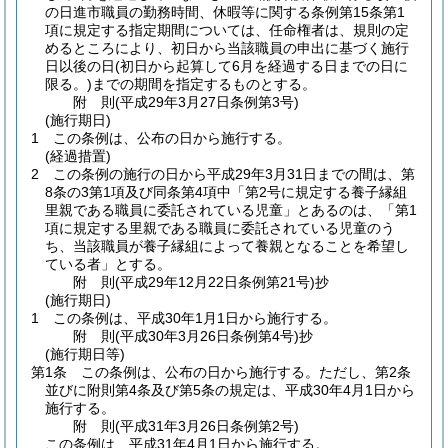
の日進市職員の勤務時間、休暇等に関する条例第15条第1
項に規定する指定期間については、任命権者は、規則の定
めるところにより、初日から当該職員の申出に基づく施行
日以後の日
(初日から起算して6月を経過する日までの日に
限る。)
までの期間を指定するものとする。
附
則
(平成29年3月27日
条例第3号)
(施行期日)
1
この条例は、公布の日から施行する。
(経過措置)
2
この条例の施行の日から平成29年3月31日までの間は、第
8条の3第1項及び同条第4項中「第2号に規定する養子縁組
里親である職員に委託されている児童」とあるのは、「第1
項に規定する里親である職員に委託されている児童のう
ち、当該職員が養子縁組によって養親となることを希望し
ている者」とする。
附
則
(平成29年12月22日
条例第21号)
抄
(施行期日)
1
この条例は、平成30年1月1日から施行する。
附
則
(平成30年3月26日
条例第4号)
抄
(施行期日等)
第1条
この条例は、公布の日から施行する。
ただし、第2条
並びに附則第4条及び第5条の規定は、平成30年4月1日から
施行する。
附
則
(平成31年3月26日
条例第2号)
この条例は、平成31年4月1日から施行する。