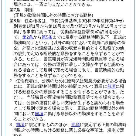
場合には、一斉に与えないことができる。
第7条
削除
(正規の勤務時間以外の時間における勤務)
第8条
任命権者は、市長
(労働基準法
(昭和22年法律第49号)
別表第1第1号から第10号まで及び第13号から第15号までに
掲げる事業にあっては、労働基準監督署長)
の許可を受け
て、
第2条
から
第5条
までに規定する勤務時間
(以下「正規の
勤務時間」という。)
以外の時間において職員に設備等の保
全、外部との連絡及び文書の収受を目的とする勤務その他
の規則で定める断続的な勤務をすることを命ずることがで
きる。
ただし、当該職員が育児短時間勤務職員等である場
合にあっては、公務の運営に著しい支障が生ずると認めら
れる場合として規則で定める場合に限り、当該断続的な勤
務をすることを命ずることができる。
2
任命権者は、公務のために臨時又は緊急の必要がある場合
には、正規の勤務時間以外の時間において職員に
前項
に掲
げる勤務以外の勤務をすることを命ずることができる。
た
だし、当該職員が育児短時間勤務職員等である場合にあっ
ては、公務の運営に著しい支障が生ずると認められる場合
として規則で定める場合に限り、正規の勤務時間以外の時
間において
同項
に掲げる勤務以外の勤務をすることを命ず
ることができる。
3
前項
に規定するもののほか、
同項
に規定する正規の勤務時
間以外の時間における勤務に関し必要な事項は、規則で定
める。