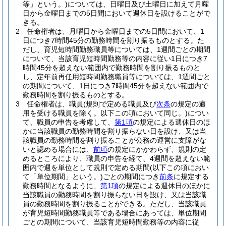
等」という。)
については、日曜日及び土曜日に加えて月曜
日から金曜日までの5日間において週休日を設けることがで
きる。
2
任命権者は、月曜日から金曜日までの5日間において、1
日につき7時間45分の勤務時間を割り振るものとする。
た
だし、育児短時間勤務職員等については、1週間ごとの期間
について、当該育児短時間勤務等の内容に従い1日につき7
時間45分を超えない範囲内で勤務時間を割り振るものと
し、定年前再任用短時間勤務職員等については、1週間ごと
の期間について、1日につき7時間45分を超えない範囲内で
勤務時間を割り振るものとする。
3
任命権者は、職員
(規則で定める職員及び
次条
の規定の適
用を受ける職員を除く。以下この項において同じ。)
につい
て、職員の申告を考慮して、
第1項
の規定による週休日のほ
かに当該職員の勤務時間を割り振らない日を設け、又は当
該職員の勤務時間を割り振ることが公務の運営に支障がな
いと認める場合には、
前項
の規定にかかわらず、規則の定
めるところにより、職員の申告を経て、4週間を超えない範
囲内で週を単位として規則で定める期間
(以下この項におい
て「単位期間」という。)
ごとの期間につき
前条
に規定する
勤務時間となるように、
第1項
の規定による週休日のほかに
当該職員の勤務時間を割り振らない日を設け、又は当該職
員の勤務時間を割り振ることができる。
ただし、当該職員
が育児短時間勤務職員等である場合にあっては、単位期間
ごとの期間について、当該育児短時間勤務等の内容に従