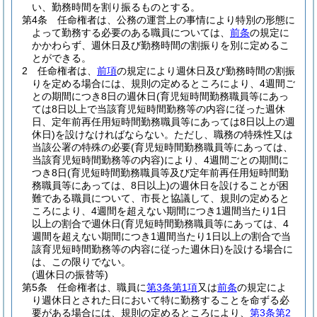
い、勤務時間を割り振るものとする。
第4条
任命権者は、公務の運営上の事情により特別の形態に
よって勤務する必要のある職員については、
前条
の規定に
かかわらず、週休日及び勤務時間の割振りを別に定めるこ
とができる。
2
任命権者は、
前項
の規定により週休日及び勤務時間の割振
りを定める場合には、規則の定めるところにより、4週間ご
との期間につき8日の週休日
(育児短時間勤務職員等にあっ
ては8日以上で当該育児短時間勤務等の内容に従った週休
日、定年前再任用短時間勤務職員等にあっては8日以上の週
休日)
を設けなければならない。
ただし、職務の特殊性又は
当該公署の特殊の必要
(育児短時間勤務職員等にあっては、
当該育児短時間勤務等の内容)
により、4週間ごとの期間に
つき8日
(育児短時間勤務職員等及び定年前再任用短時間勤
務職員等にあっては、8日以上)
の週休日を設けることが困
難である職員について、市長と協議して、規則の定めると
ころにより、4週間を超えない期間につき1週間当たり1日
以上の割合で週休日
(育児短時間勤務職員等にあっては、4
週間を超えない期間につき1週間当たり1日以上の割合で当
該育児短時間勤務等の内容に従った週休日)
を設ける場合に
は、この限りでない。
(週休日の振替等)
第5条
任命権者は、職員に
第3条第1項
又は
前条
の規定によ
り週休日とされた日において特に勤務することを命ずる必
要がある場合には、規則の定めるところにより、
第3条第2