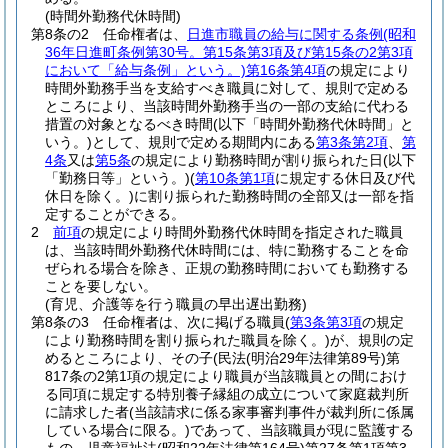
(時間外勤務代休時間)
第8条の2
任命権者は、
日進市職員の給与に関する条例
(昭和
36年日進町条例第30号。第15条第3項及び第15条の2第3項
において「給与条例」という。)
第16条第4項
の規定により
時間外勤務手当を支給すべき職員に対して、規則で定める
ところにより、当該時間外勤務手当の一部の支給に代わる
措置の対象となるべき時間
(以下「時間外勤務代休時間」と
いう。)
として、規則で定める期間内にある
第3条第2項
、
第
4条
又は
第5条
の規定により勤務時間が割り振られた日
(以下
「勤務日等」という。)
(
第10条第1項
に規定する休日及び代
休日を除く。)
に割り振られた勤務時間の全部又は一部を指
定することができる。
2
前項
の規定により時間外勤務代休時間を指定された職員
は、当該時間外勤務代休時間には、特に勤務することを命
ぜられる場合を除き、正規の勤務時間においても勤務する
ことを要しない。
(育児、介護等を行う職員の早出遅出勤務)
第8条の3
任命権者は、次に掲げる職員
(
第3条第3項
の規定
により勤務時間を割り振られた職員を除く。)
が、規則の定
めるところにより、その子
(民法
(明治29年法律第89号)
第
817条の2第1項の規定により職員が当該職員との間におけ
る同項に規定する特別養子縁組の成立について家庭裁判所
に請求した者
(当該請求に係る家事審判事件が裁判所に係属
している場合に限る。)
であって、当該職員が現に監護する