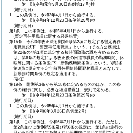
附
則
(令和元年9月30日
条例第17号)
抄
(施行期日)
1
この条例は、令和2年4月1日から施行する。
附
則
(令和4年12月23日
条例第25号)
抄
(施行期日)
第1条
この条例は、令和5年4月1日から施行する。
(暫定再任用職員に関する経過措置)
第15条
令和3年改正法附則第9条第2項に規定する暫定再任
用職員
(以下「暫定再任用職員」という。)
で地方公務員法
第22条の4第1項に規定する短時間勤務の職を占めるもの
は、第6条の規定による改正後の日進市職員の勤務時間、休
暇等に関する条例
(以下「新勤務時間条例」という。)
第2条
第3項に規定する定年前再任用短時間勤務職員とみなして、
新勤務時間条例の規定を適用する。
(委任)
第19条
附則第3条から第18条に定めるもののほか、この条
例の施行に関し、必要な経過措置は、規則で定める。
附
則
(令和4年12月23日
条例第29号)
抄
(施行期日)
1
この条例は、令和5年4月1日から施行する。
附
則
(令和6年3月26日
条例第2号)
(施行期日)
第1条
この条例は、令和6年7月1日から施行する。
ただし、
第2条並びに附則第5条及び第6条の規定は、第1条の施行の
日から起算して1年を超えない範囲内において規則で定める