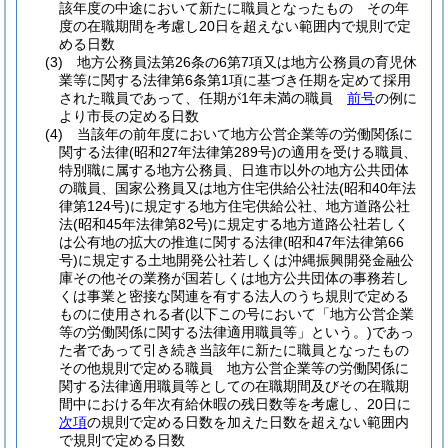
該年度の中途において新たに職員となったもの その年
度の在職期間を考慮し20日を超えない範囲内で規則で定
める日数
(3)
地方公務員法第26条の6第7項又は地方公務員の育児休
業等に関する法律第6条第1項に基づき任期を定めて採用
された職員であって、任期が1年未満の職員
前号
の例に
より市長の定める日数
(4)
当該年の前年度において地方公営企業等の労働関係に
関する法律
(昭和27年法律第289号)
の適用を受ける職員、
特別職に属する地方公務員、日進市以外の地方公共団体
の職員、国家公務員又は地方住宅供給公社法
(昭和40年法
律第124号)
に規定する地方住宅供給公社、地方道路公社
法
(昭和45年法律第82号)
に規定する地方道路公社若しく
は公有地の拡大の推進に関する法律
(昭和47年法律第66
号)
に規定する土地開発公社若しくは沖縄振興開発金融公
庫その他その業務が国若しくは地方公共団体の事務若し
くは事業と密接な関連を有する法人のうち規則で定める
ものに使用される者
(以下この号において「地方公営企業
等の労働関係に関する法律適用職員等」という。)
であっ
た者であって引き続き当該年に新たに職員となったもの
その他規則で定める職員 地方公営企業等の労働関係に
関する法律適用職員等としての在職期間及びその在職期
間中における年次有給休暇の残日数等を考慮し、20日に
次項
の規則で定める日数を加えた日数を超えない範囲内
で規則で定める日数