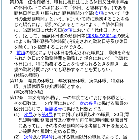
第10条
任命権者は、職員に祝日法による休日又は年末年始
の休日
(以下この項において「休日」と総称する。)
である
勤務日等に割り振られた勤務時間の全部
(
次項
において「休
日の全勤務時間」という。)
について特に勤務することを命
じた場合には、規則の定めるところにより、当該休日前
に、当該休日に代わる日
(
次項
において「代休日」とい
う。)
として、当該休日後の勤務日等
(
第8条の2第1項
の規定
により時間外勤務代休時間が指定された勤務日等及び休日
を除く。)
を指定することができる。
2
前項
の規定により代休日を指定された職員は、勤務を命ぜ
られた休日の全勤務時間を勤務した場合において、当該代
休日には、特に勤務することを命ぜられるときを除き、正
規の勤務時間においても勤務することを要しない。
(休暇の種類)
第11条
職員の休暇は、年次有給休暇、病気休暇、特別休
暇、介護休暇及び介護時間とする。
(年次有給休暇)
第12条
年次有給休暇は、一の年度ごとにおける休暇とし、
その日数は、一の年度において、
次の各号
に掲げる職員の
区分に応じて、
当該各号
に掲げる日数とする。
(1)
次号
から
第4号
までに掲げる職員以外の職員 20日
(育
児短時間勤務職員等及び定年前再任用短時間勤務職員等
にあっては、その者の勤務時間等を考慮し20日を超えな
い範囲内で規則で定める日数)
(2)
次号
及び
第4号
に掲げる職員以外の職員であって、当