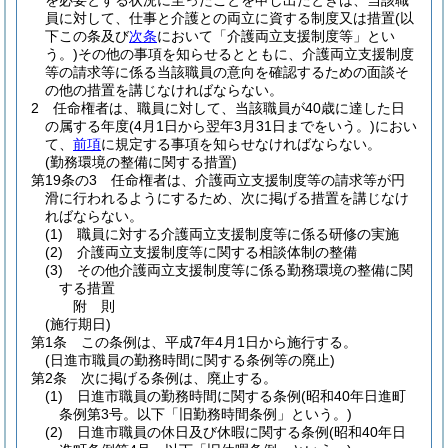
を必要とする状況に至ったことを申し出たときは、当該職
員に対して、仕事と介護との両立に資する制度又は措置
(以
下この条及び
次条
において「介護両立支援制度等」とい
う。)
その他の事項を知らせるとともに、介護両立支援制度
等の請求等に係る当該職員の意向を確認するための面談そ
の他の措置を講じなければならない。
2
任命権者は、職員に対して、当該職員が40歳に達した日
の属する年度
(4月1日から翌年3月31日までをいう。)
におい
て、
前項
に規定する事項を知らせなければならない。
(勤務環境の整備に関する措置)
第19条の3
任命権者は、介護両立支援制度等の請求等が円
滑に行われるようにするため、次に掲げる措置を講じなけ
ればならない。
(1)
職員に対する介護両立支援制度等に係る研修の実施
(2)
介護両立支援制度等に関する相談体制の整備
(3)
その他介護両立支援制度等に係る勤務環境の整備に関
する措置
附
則
(施行期日)
第1条
この条例は、平成7年4月1日から施行する。
(日進市職員の勤務時間に関する条例等の廃止)
第2条
次に掲げる条例は、廃止する。
(1)
日進市職員の勤務時間に関する条例
(昭和40年日進町
条例第3号。以下「旧勤務時間条例」という。)
(2)
日進市職員の休日及び休暇に関する条例
(昭和40年日