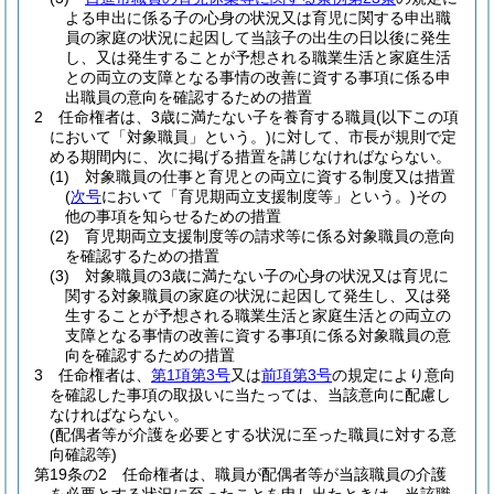
よる申出に係る子の心身の状況又は育児に関する申出職
員の家庭の状況に起因して当該子の出生の日以後に発生
し、又は発生することが予想される職業生活と家庭生活
との両立の支障となる事情の改善に資する事項に係る申
出職員の意向を確認するための措置
2
任命権者は、3歳に満たない子を養育する職員
(以下この項
において「対象職員」という。)
に対して、市長が規則で定
める期間内に、次に掲げる措置を講じなければならない。
(1)
対象職員の仕事と育児との両立に資する制度又は措置
(
次号
において「育児期両立支援制度等」という。)
その
他の事項を知らせるための措置
(2)
育児期両立支援制度等の請求等に係る対象職員の意向
を確認するための措置
(3)
対象職員の3歳に満たない子の心身の状況又は育児に
関する対象職員の家庭の状況に起因して発生し、又は発
生することが予想される職業生活と家庭生活との両立の
支障となる事情の改善に資する事項に係る対象職員の意
向を確認するための措置
3
任命権者は、
第1項第3号
又は
前項第3号
の規定により意向
を確認した事項の取扱いに当たっては、当該意向に配慮し
なければならない。
(配偶者等が介護を必要とする状況に至った職員に対する意
向確認等)
第19条の2
任命権者は、職員が配偶者等が当該職員の介護