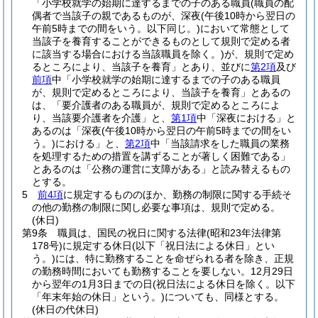
「小学校就学の始期に達するまでの子のある職員
(職員の配
偶者で当該子の親であるものが、深夜
(午後10時から翌日の
午前5時までの間をいう。以下同じ。)
において常態として
当該子を養育することができるものとして規則で定める者
に該当する場合における当該職員を除く。)
が、規則で定め
るところにより、当該子を養育」とあり、並びに
第2項
及び
前項
中「小学校就学の始期に達するまでの子のある職員
が、規則で定めるところにより、当該子を養育」とあるの
は、「要介護者のある職員が、規則で定めるところによ
り、当該要介護者を介護」と、
第1項
中「深夜における」と
あるのは「深夜
(午後10時から翌日の午前5時までの間をい
う。)
における」と、
第2項
中「当該請求をした職員の業務
を処理するための措置を講ずることが著しく困難である」
とあるのは「公務の運営に支障がある」と読み替えるもの
とする。
5
前4項
に規定するもののほか、勤務の制限に関する手続そ
の他の勤務の制限に関し必要な事項は、規則で定める。
(休日)
第9条
職員は、国民の祝日に関する法律
(昭和23年法律第
178号)
に規定する休日
(以下「祝日法による休日」とい
う。)
には、特に勤務することを命ぜられる者を除き、正規
の勤務時間においても勤務することを要しない。
12月29日
から翌年の1月3日までの日
(祝日法による休日を除く。以下
「年末年始の休日」という。)
についても、同様とする。
(休日の代休日)