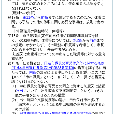
ては、規則の定めるところにより、任命権者の承認を受け
なければならない。
(規則への委任)
第17条
第11条
から
前条
までに規定するもののほか、休暇に
関する手続その他の休暇に関し必要な事項は、規則で定め
る。
(非常勤職員の勤務時間、休暇等)
第18条
非常勤職員
(定年前再任用短時間勤務職員等を除
く。)
の勤務時間、休暇等については、
第2条
から
前条
まで
の規定にかかわらず、その職務の性質等を考慮して、市長
の定める基準に従い、任命権者が定める。
(妊娠又は出産等についての申出をした職員等に対する意向
確認等)
第19条
任命権者は、
日進市職員の育児休業等に関する条例
(平成4年日進町条例第1号)
第23条第1項
の措置を講ずるに当
たっては、
同条
の規定による申出をした職員
(以下この項に
おいて「申出職員」という。)
に対して、次に掲げる措置を
講じなければならない。
(1)
申出職員の仕事と育児との両立に資する制度又は措置
(
次号
において「出生時両立支援制度等」という。)
その
他の事項を知らせるための措置
(2)
出生時両立支援制度等の請求、申告又は申出
(以下
「請求等」という。)
に係る申出職員の意向を確認するた
めの措置
(3)
日進市職員の育児休業等に関する条例第23条
の規定に