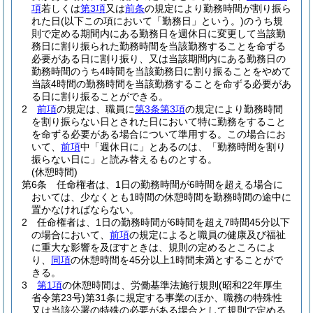
項
若しくは
第3項
又は
前条
の規定により勤務時間が割り振ら
れた日
(以下この項において「勤務日」という。)
のうち規
則で定める期間内にある勤務日を週休日に変更して当該勤
務日に割り振られた勤務時間を当該勤務することを命ずる
必要がある日に割り振り、又は当該期間内にある勤務日の
勤務時間のうち4時間を当該勤務日に割り振ることをやめて
当該4時間の勤務時間を当該勤務することを命ずる必要があ
る日に割り振ることができる。
2
前項
の規定は、職員に
第3条第3項
の規定により勤務時間
を割り振らない日とされた日において特に勤務をすること
を命ずる必要がある場合について準用する。
この場合にお
いて、
前項
中「週休日に」とあるのは、「勤務時間を割り
振らない日に」と読み替えるものとする。
(休憩時間)
第6条
任命権者は、1日の勤務時間が6時間を超える場合に
おいては、少なくとも1時間の休憩時間を勤務時間の途中に
置かなければならない。
2
任命権者は、1日の勤務時間が6時間を超え7時間45分以下
の場合において、
前項
の規定によると職員の健康及び福祉
に重大な影響を及ぼすときは、規則の定めるところによ
り、
同項
の休憩時間を45分以上1時間未満とすることがで
きる。
3
第1項
の休憩時間は、労働基準法施行規則
(昭和22年厚生
省令第23号)
第31条に規定する事業のほか、職務の特殊性
又は当該公署の特殊の必要がある場合として規則で定める