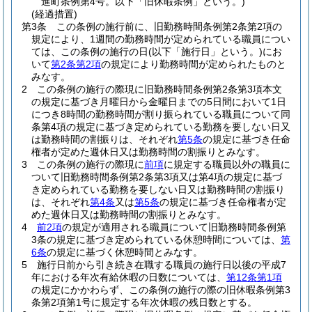
進町条例第4号。以下「旧休暇条例」という。)
(経過措置)
第3条
この条例の施行前に、旧勤務時間条例第2条第2項の
規定により、1週間の勤務時間が定められている職員につい
ては、この条例の施行の日
(以下「施行日」という。)
にお
いて
第2条第2項
の規定により勤務時間が定められたものと
みなす。
2
この条例の施行の際現に旧勤務時間条例第2条第3項本文
の規定に基づき月曜日から金曜日までの5日間において1日
につき8時間の勤務時間が割り振られている職員について同
条第4項の規定に基づき定められている勤務を要しない日又
は勤務時間の割振りは、それぞれ
第5条
の規定に基づき任命
権者が定めた週休日又は勤務時間の割振りとみなす。
3
この条例の施行の際現に
前項
に規定する職員以外の職員に
ついて旧勤務時間条例第2条第3項又は第4項の規定に基づ
き定められている勤務を要しない日又は勤務時間の割振り
は、それぞれ
第4条
又は
第5条
の規定に基づき任命権者が定
めた週休日又は勤務時間の割振りとみなす。
4
前2項
の規定が適用される職員について旧勤務時間条例第
3条の規定に基づき定められている休憩時間については、
第
6条
の規定に基づく休憩時間とみなす。
5
施行日前から引き続き在職する職員の施行日以後の平成7
年における年次有給休暇の日数については、
第12条第1項
の規定にかかわらず、この条例の施行の際の旧休暇条例第3
条第2項第1号に規定する年次休暇の残日数とする。