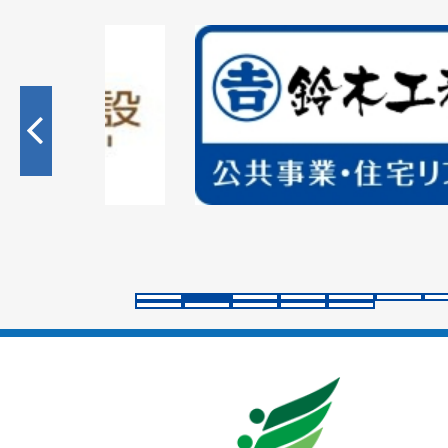
2
枚
目
の
ス
ラ
イ
ド