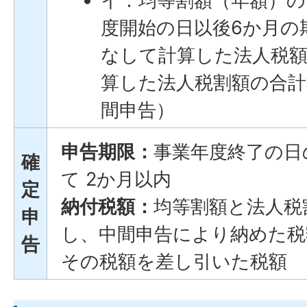
イ：均等割額（年額）の
度開始の日以後6か月の
なして計算した法人税
算した法人税割額の合計
間申告）
申告期限：
事業年度終了の日
確
て 2か月以内
定
納付税額：
均等割額と法人税
申
し、中間申告により納めた税
告
その税額を差し引いた税額