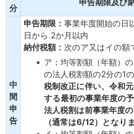
申告期限及び
分
申告期限：
事業年度開始の日以
日から 2か月以内
納付税額：
次のア又はイの額
ア：均等割額（年額）の
の法人税割額の2分の1
中
税制改正に伴い、令和元
間
する最初の事業年度の
申
法人税割は前事業年度の法
告
（通常は6/12）となり