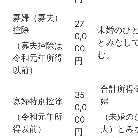
寡婦（寡夫）
27
控除
未婚のひ
0,0
とみなし
（寡夫控除は
00
む。
令和元年所得
円
以前）
合計所得
35
寡婦特別控除
婦
0,0
（令和元年所
（未婚の
00
得以前）
夫）とみ
円