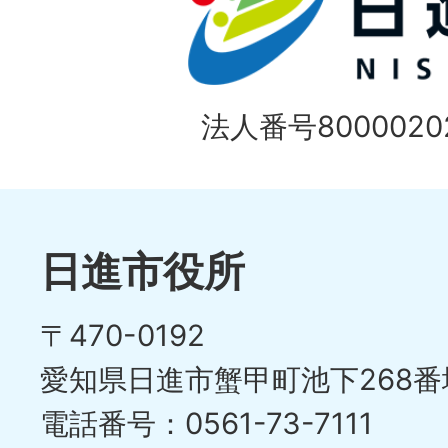
枚
ラ
目
イ
の
法人番号80000202
ド
1
ス
枚
ラ
目
イ
日進市役所
の
ド
〒470-0192
ス
愛知県日進市蟹甲町池下268番
ラ
電話番号：0561-73-7111
イ