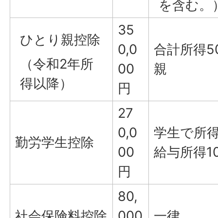
を含む。
35
ひとり親控除
0,0
合計所得5
（令和2年所
00
親
得以降）
円
27
0,0
学生で所得
勤労学生控除
00
給与所得1
円
80,
社会保険料控除
000
一律