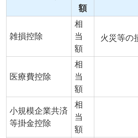
額
相
雑損控除
当
火災等の
額
相
医療費控除
当
額
相
小規模企業共済
当
等掛金控除
額