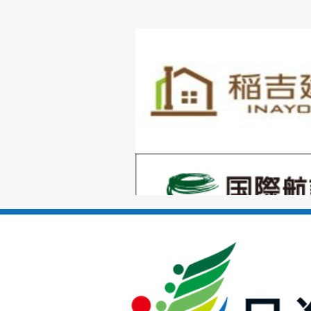
1
枚
目
の
1
ス
枚
ラ
目
イ
の
ド
1
ス