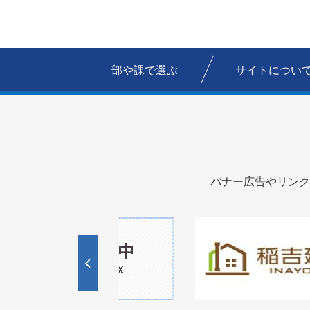
部や課で選ぶ
サイトについ
バナー広告やリンク
1
1
3
枚
枚
目
目
の
の
ス
ス
ラ