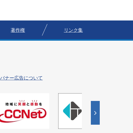
著作権
リンク集
バナー広告について
4
枚
目
の
ス
ラ