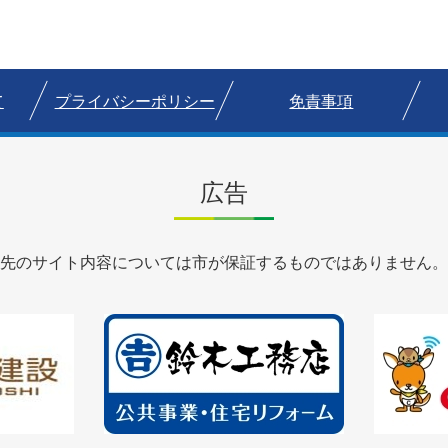
て
プライバシーポリシー
免責事項
広告
先のサイト内容については市が保証するものではありません。
2
3
枚
枚
目
目
の
の
ス
ス
ラ
ラ