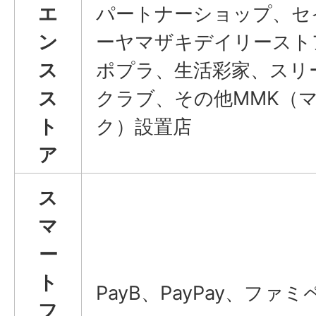
エ
パートナーショップ、セ
ン
ーヤマザキデイリースト
ス
ポプラ、生活彩家、スリ
ス
クラブ、その他MMK（
ト
ク）設置店
ア
ス
マ
ー
ト
PayB、PayPay、ファミペ
フ