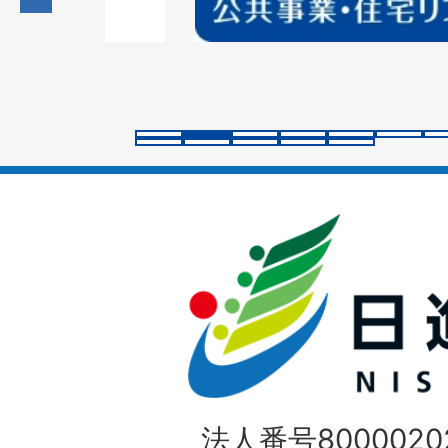
の
ス
ラ
イ
ド
法人番号80000202