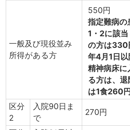
550円
指定難病の
1・2に該
一般及び現役並み
の方は330
所得がある方
年4月1日
精神病床に
る方は、退
は1食260
区分
入院90日ま
270円
2
で