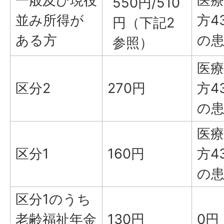
一般及び現役
医療
550円/510
並み所得が
方4
円（下記2
ある方
の患
参照）
医療
区分2
270円
方4
の患
医療
区分1
160円
方4
の患
区分1のうち
老齢福祉年金
130円
0円