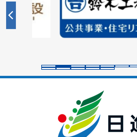
枚
目
の
ス
ラ
イ
ド