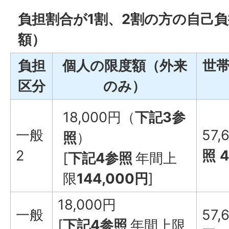
負担割合が1割、2割の方の自己
額）
負担
個人の限度額（外来
世
区分
のみ）
18,000円（
下記3参
一般
57,
照
）
2
照
[
下記4参照
年間上
限
144,000円
]
18,000円
一般
57,
[
下記4参照
年間上限