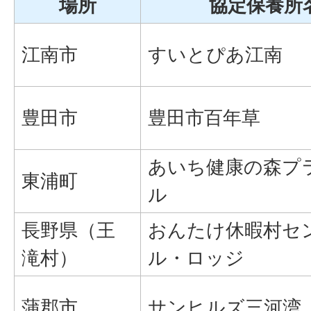
場所
協定保養所
江南市
すいとぴあ江南
豊田市
豊田市百年草
あいち健康の森プ
東浦町
ル
長野県（王
おんたけ休暇村セ
滝村）
ル・ロッジ
蒲郡市
サンヒルズ三河湾