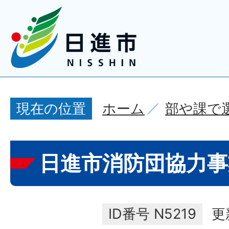
ホーム
部や課で
現在の位置
日進市消防団協力事
ID番号
N5219
更