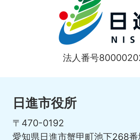
ド
1
ス
枚
ラ
目
イ
の
法人番号80000202
ド
1
ス
枚
ラ
目
イ
日進市役所
の
ド
〒470-0192
ス
愛知県日進市蟹甲町池下268番