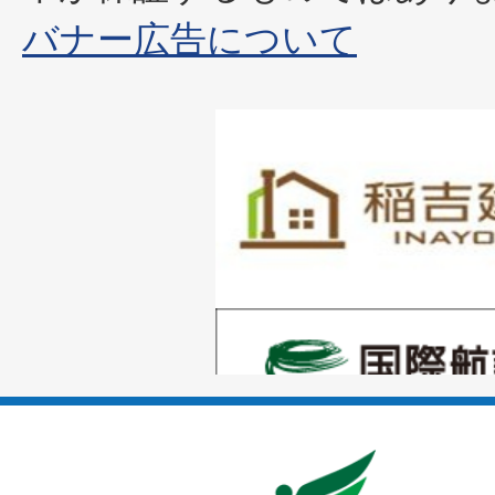
バナー広告について
1
枚
目
の
1
ス
枚
ラ
目
イ
の