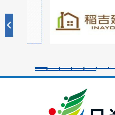
2
枚
目
の
ス
ラ
イ
ド