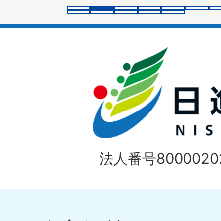
ラ
イ
ド
法人番号80000202