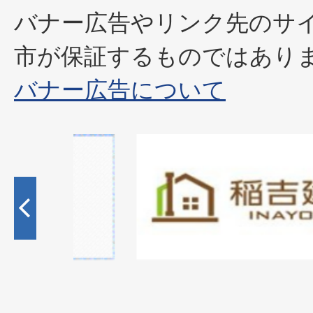
バナー広告やリンク先のサ
市が保証するものではあり
バナー広告について
2
枚
目
の
ス