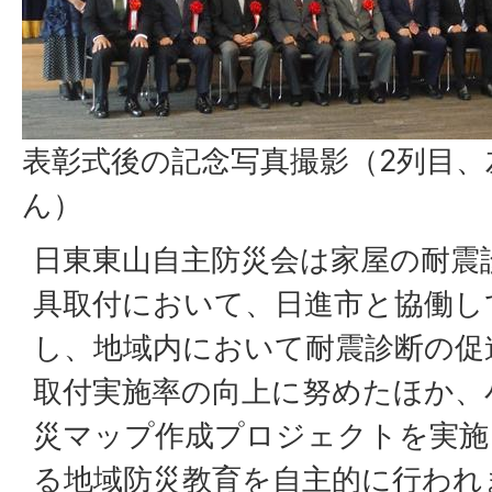
表彰式後の記念写真撮影（2列目、
ん）
日東東山自主防災会は家屋の耐震
具取付において、日進市と協働し
し、地域内において耐震診断の促
取付実施率の向上に努めたほか、
災マップ作成プロジェクトを実施
る地域防災教育を自主的に行われ