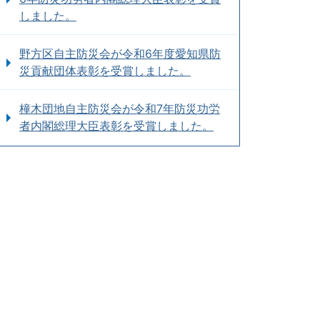
しました。
野方区自主防災会が令和6年度愛知県防
災貢献団体表彰を受賞しました。
橦木団地自主防災会が令和7年防災功労
者内閣総理大臣表彰を受賞しました。