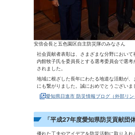
安倍会長と五色園区自主防災隊のみなさん
社会貢献者表彰は、さまざまな分野において
内館牧子氏を委員長とする選考委員会で選考
されました。
地域に根ざした長年にわたる地道な活動が、
にも繋がりました。誠におめでとうございま
愛知県日進市 防災情報ブログ（外部リン
「平成27年度愛知県防災貢献団
優れた工夫やアイデアを防災活動に取り入れ