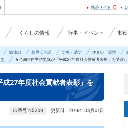
携帯サイト
O
くらしの情報
行事・イベント
市役
総務部
防災安全課
防災・消防
住まい・環境
いて
五色園区自主防災隊が「平成27年度社会貢献者表彰」を受賞し
平成27年度社会貢献者表彰」を
ID番号
N5209
更新日：2019年03月01日