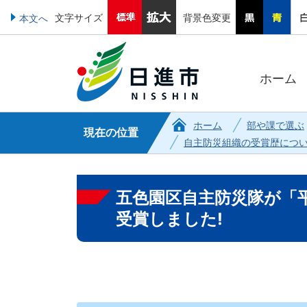
文字サイズ
背景色変更
本文へ
ホーム
ホーム
部や課で選ぶ
現在の位置
自主防災組織の受賞歴につ
五色園区自主防災隊が「
受賞しました!