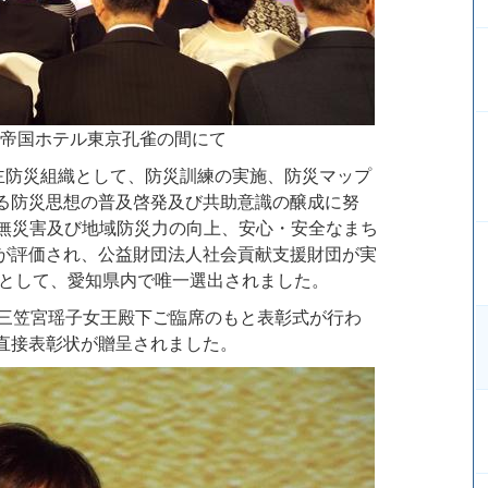
帝国ホテル東京孔雀の間にて
主防災組織として、防災訓練の実施、防災マップ
る防災思想の普及啓発及び共助意識の醸成に努
・無災害及び地域防災力の向上、安心・安全なまち
が評価され、公益財団法人社会貢献支援財団が実
体として、愛知県内で唯一選出されました。
て三笠宮瑶子女王殿下ご臨席のもと表彰式が行わ
直接表彰状が贈呈されました。