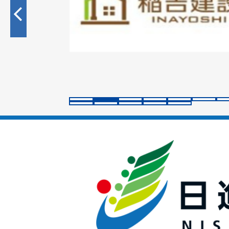
目
の
ス
ラ
イ
ド