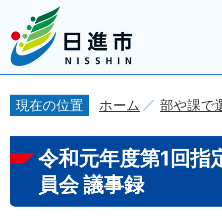
ホーム
部や課で
現在の位置
令和元年度第1回指
員会 議事録