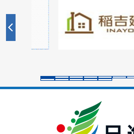
1
枚
目
の
ス
ラ
イ
ド