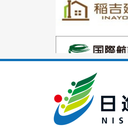
枚
目
の
1
ス
枚
ラ
目
イ
の
ド
1
ス
枚
ラ
目
イ