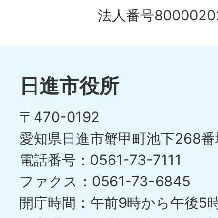
の
法人番号80000202
ド
1
ス
枚
ラ
目
イ
日進市役所
の
ド
〒470-0192
ス
愛知県日進市蟹甲町池下268番
ラ
電話番号：0561-73-7111
イ
ファクス：0561-73-6845
ド
開庁時間：午前9時から午後5