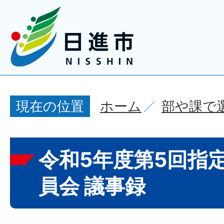
ホーム
部や課で
現在の位置
令和5年度第5回指
員会 議事録