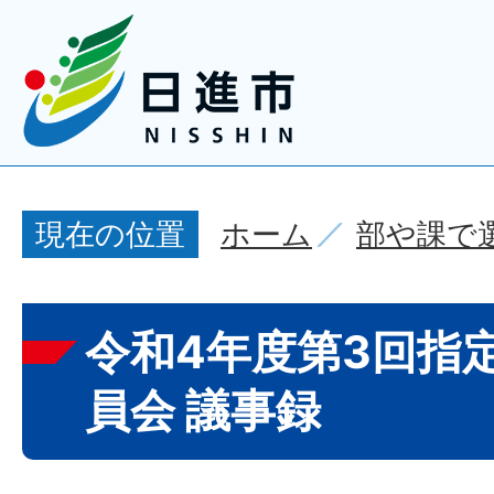
ホーム
部や課で
現在の位置
令和4年度第3回指
員会 議事録