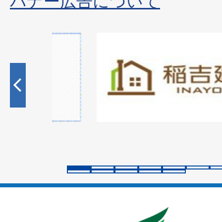
バナー広告について
1
枚
目
の
ス
ラ
イ
ド