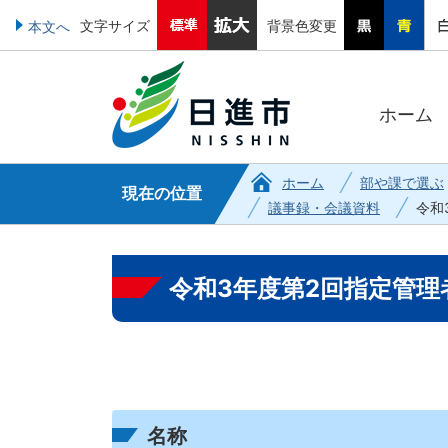
文字サイズ
背景色変更
本文へ
ホーム
ホーム
部や課で選ぶ
現在の位置
議事録・会議資料
令和
令和3年度第2回指定管理
名称