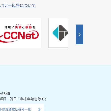
バナー広告について
4
5
枚
枚
目
目
の
の
ス
ス
ラ
ラ
イ
イ
ド
ド
-6845
曜日・祝日・年末年始を除く）
各課直通電話番号一覧