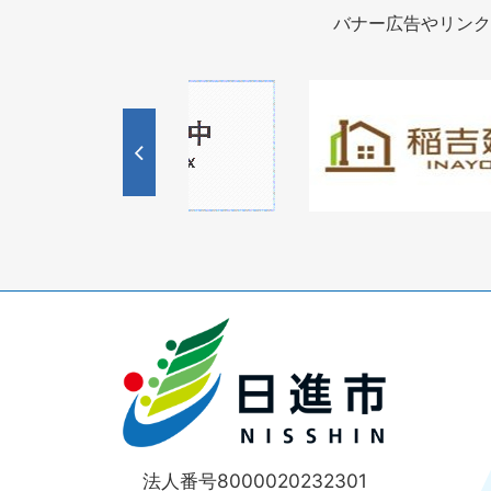
バナー広告やリンク
1
枚
目
の
ス
ラ
イ
ド
法人番号8000020232301