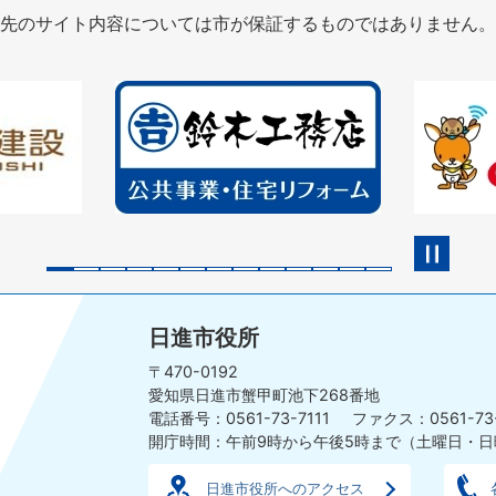
先のサイト内容については市が保証するものではありません。
2
3
枚
枚
目
目
の
の
ス
ス
ラ
ラ
イ
イ
ド
ド
日進市役所
〒470-0192
愛知県日進市蟹甲町池下268番地
電話番号：0561-73-7111
ファクス：0561-73
開庁時間：午前9時から午後5時まで
（土曜日・日
日進市役所へのアクセス