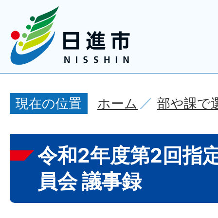
ホーム
部や課で
現在の位置
令和2年度第2回指
員会 議事録