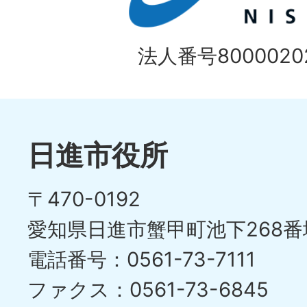
目
イ
の
法人番号80000202
ド
1
ス
枚
ラ
目
イ
日進市役所
の
ド
〒470-0192
ス
愛知県日進市蟹甲町池下268番
ラ
電話番号：0561-73-7111
イ
ファクス：0561-73-6845
ド