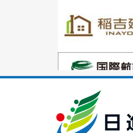
1
枚
目
の
1
ス
枚
ラ
目
イ
の
ド
1
ス
枚
ラ