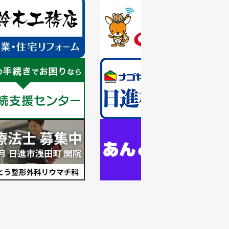
1
枚
目
の
ス
ラ
1
イ
枚
ド
目
の
ス
ラ
1
イ
枚
ド
目
の
ス
ラ
イ
ド