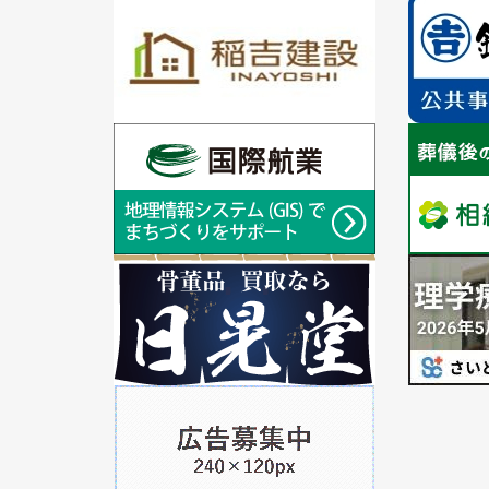
1
1
枚
枚
目
目
の
の
ス
ス
ラ
1
ラ
1
イ
枚
イ
枚
ド
目
ド
目
の
の
ス
ス
ラ
1
ラ
1
イ
枚
イ
枚
ド
目
ド
目
の
の
ス
ス
ラ
1
ラ
イ
枚
イ
ド
目
ド
の