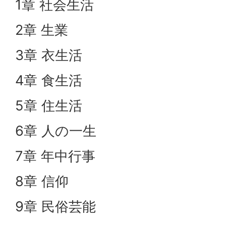
1章 社会生活
2章 生業
3章 衣生活
4章 食生活
5章 住生活
6章 人の一生
7章 年中行事
8章 信仰
9章 民俗芸能