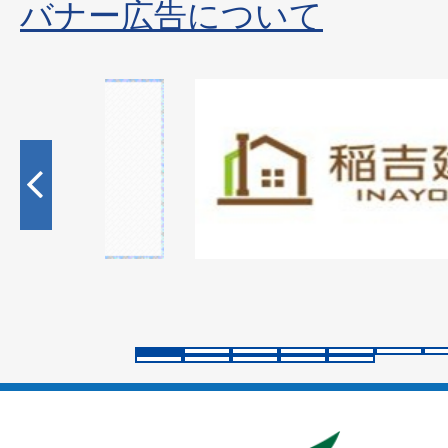
バナー広告について
2
枚
目
の
ス
ラ
イ
ド