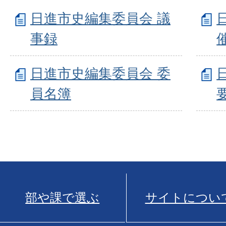
日進市史編集委員会 議
事録
日進市史編集委員会 委
員名簿
部や課で選ぶ
サイトについ