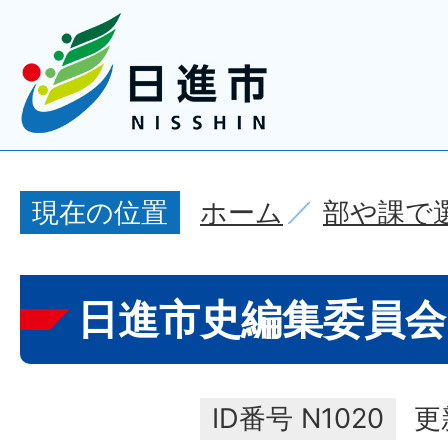
ホーム
部や課で
現在の位置
日進市史編集委員会
ID番号
N1020
更