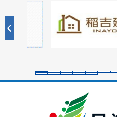
1
枚
目
の
ス
ラ
イ
ド