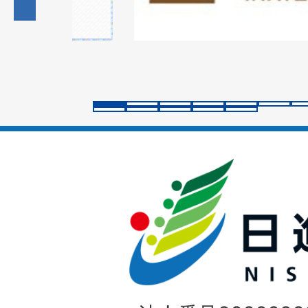
の
ス
ラ
イ
ド