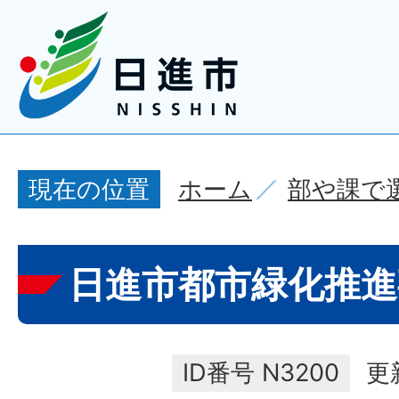
ホーム
部や課で
現在の位置
日進市都市緑化推進
ID番号
N3200
更