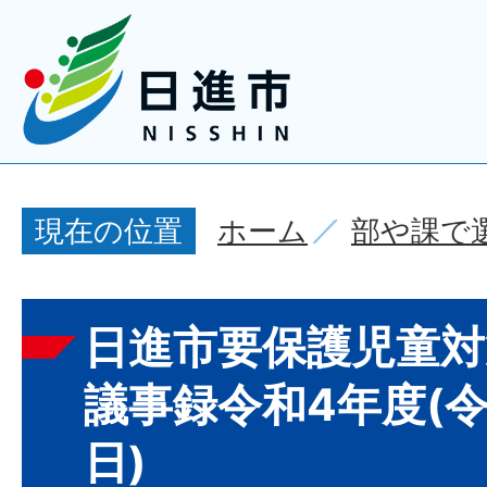
ホーム
部や課で
現在の位置
日進市要保護児童対
議事録令和4年度(令
日)