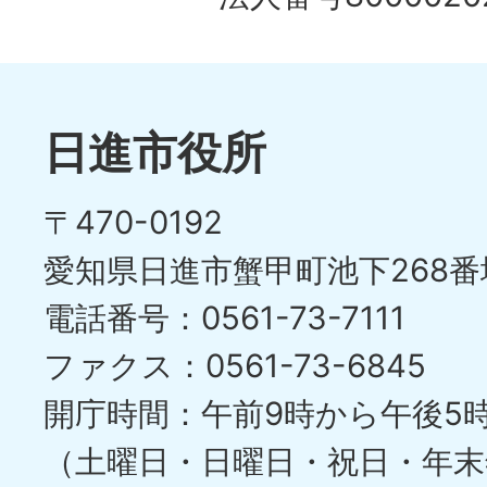
ド
1
ス
枚
ラ
目
イ
日進市役所
の
ド
〒470-0192
ス
愛知県日進市蟹甲町池下268番
ラ
電話番号：0561-73-7111
イ
ファクス：0561-73-6845
ド
開庁時間：午前9時から午後5
（土曜日・日曜日・祝日・年末