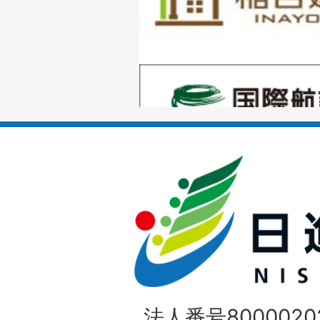
目
の
1
ス
枚
ラ
目
イ
の
ド
1
ス
枚
ラ
目
イ
の
法人番号80000202